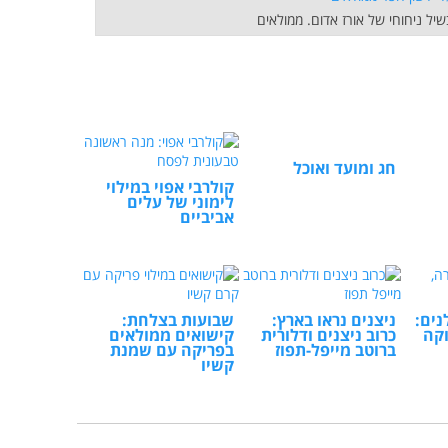
ל ניחוחי של אורז אדום. ממולאים
חג ומועד ואוכל
קולרבי אפוי במילוי
לימוני של עלים
אביביים
נים:
ניצנים נראו בארץ:
שבועות בצלחת:
וקה
כרוב ניצנים ודלורית
קישואים ממולאים
ברוטב מייפל-תפוז
בפריקה עם שמנת
קשיו