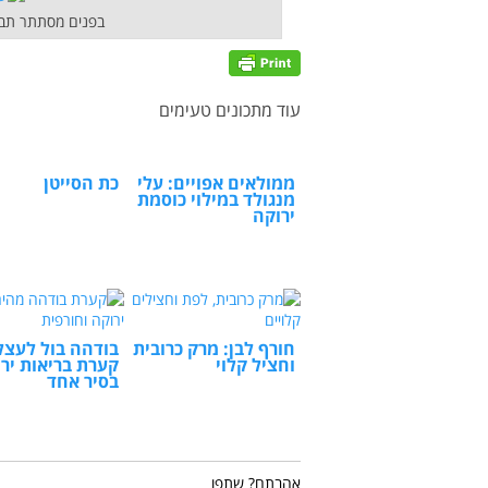
בפנים מסתתר תבשי
עוד מתכונים טעימים
ממולאים אפויים: עלי
כת הסייטן
מנגולד במילוי כוסמת
ירוקה
חורף לבן: מרק כרובית
בודהה בול לעצל
וחציל קלוי
קערת בריאות יר
בסיר אחד
אהבתם? שתפו