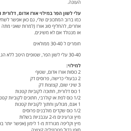
העונה.
עלי לשון הפר במילוי אורז אדום, דלורית 
כמו ברוב המתכונים שלי, גם כאן אפשר לשחק 
אחרים, להחליף סוג אורז (למרות שאני מתה ע
או מנגולד אם לא משיגים.
חומרים ל 30-40 ממולאים
30-40 עלי לשון הפר, שטופים היטב ללא הגבעול
למילוי:
2 כוסות אורז אדום, שטוף
2 גבעולי כרישה, פרוסים דק
3 שיני שום, קצוצות דק
1 כוס דלורית, חתוכה לקוביות קטנות
1/2 כוס לפת או קולרבי, חתוכים לקוביות קטנות
1 אגס, מגולען וחתוך לקוביות קטנות
1/2 כוס שקדים מולבנים פרוסים
מיץ וגרעינים מ-2 עגבניות בשלות
מיץ וקליפה מגורדת מ-1 לימון (אפשר יותר בכיף)
חופן גדול פטרוזיליה קצוצה