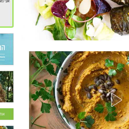
אני מא
אחר