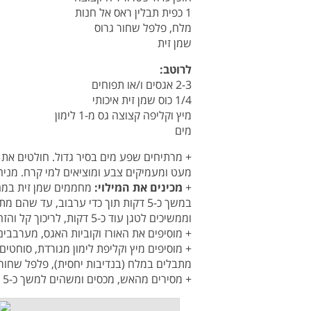
1 כפית תבלין ראס אל חנות
מלח, פלפל שחור גרוס
שמן זית
לרוטב
:
2-3 אגסים ו/או תפוחים
1/4 כוס שמן זית איכותי
מיץ וקליפה קצוצה גס מ-1 לימון
מים
+ מרתיחים שפע מים בסיר גדול. חולטים את
מעט ומעמיקים צבע ומוציאים למי קרח. מניחי
+
מכינים את המילוי:
מחממים שמן זית במח
במשך כ-5 דקות תוך כדי ערבוב, עד שה
וממשיכים לטגן עוד כ-5 דקות, לריכוך קל והזהבה.
+ מוסיפים את האורז וקוביות האגס, מערבבים וממשיכים לט
+ מוסיפים מיץ וקליפת לימון מגורדת, סוחטי
מתבלים במלח (בנדיבות יחסית), פלפל שחור 
+ מסירים מהאש, מכסים ומשהים למשך כ-5 דקות, לספיגת נוזלים וטעמים.