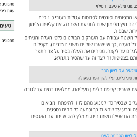
מתכונים א
בעוני ומלא טעם. המילוי
עוגת ביסק
מגלענים את האגסים או התפוחים ופורסים לפרוסות עגולות בעובי כ-1 ס"מ.
יהם מיץ מלימון שלם למניעת השחרה. את קליפת הלימון
טעים 
רות שבסיר.
 משטח עבודה עם העורקים הבולטים כלפי מעלה ומניחים
מתכונים מ
ל העלה, כך שיישארו שוליים משני הצדדים). מקפלים
לגלים עד לקצה. מניחים את העלה בסיר על צד התפר
ותם בצפיפות זה לצד זה עד שהסיר מתמלא.
ת ומגלגלים. עלי לשון הפר בפעולה
את שארית קליפת הלימון מעליהם. ממלאים במים עד לגובה
ים שבסיר כדי למנוע מהם לזוז ולהיפתח ומביאים
 ורבע עד שהאורז רך וכמעט כל המים נספגים.
חרת הם אפילו משתבחים. מומלץ להגיש יחד עם האגסים