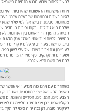
למשך לפחות שבוע מרגע הנחיתה בישראל.
לסיור בשדות ובחממות של "עלה עלה" בעמק
צמחונות וטבעונות בישראל. למי שלא שמע על
שלהם הוא גידול זני ירקות ופירות מיוחדים 
הביתה. גדעון הדריך אותנו בין הערוגות, לא
מהשיח ולסיום צייד אותי בארגז ענק מלא תוצר
בייבי כרישות צעירות, פלפלים ירקרקים חריפי
לעיניים) וגם צרור בשרני של עלי לשון הפר
ושעירים ומתקתקים וכיף מאד להכין מהם מ
להם את השם הלא שגרתי.
עלה ארוך
כשחוזרים עם ארגז כזה מגדעון, אי אפשר של
מאיפה ההשראה שלי למתכונים, זאת בדיוק ה
הצבעוניים, המגוונים, הטריים והעונתיים פ
הקולינארית. לכן אני תמיד ממליצה גם לאנש
לירקניה טובה, רק ככה יהיה סיכוי להיתקל בז