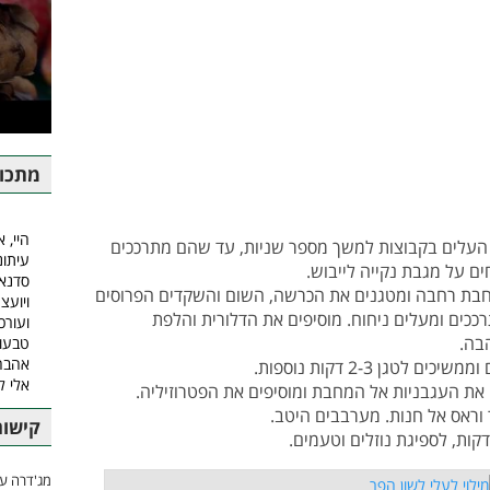
מתכונ
היי, א
 העלים בקבוצות למשך מספר שניות, עד שהם מתרככים
עיתונ
ם על מגבת נקייה לייבוש.
סדנאו
בת רחבה ומטגנים את הכרשה, השום והשקדים הפרוסים
ויועצ
ם מתרככים ומעלים ניחוח. מוסיפים את הדלורית והלפת
ועורכ
טבעונ
אהבה.
גן 2-3 דקות נוספות.
אלי 
ם את העגבניות אל המחבת ומוסיפים את הפטרוזיליה.
וראס אל חנות. מערבבים היטב.
קישור
מג'דרה עם