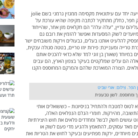
אחת המשימות הראשונות שהיו ביומן היא נסיעה יחד עם עיתונאית מקסימה ממגזין גרמני בשם jolie
 חפר, כחלק מתחקיר לכתבה מקיפה שהיא עורכת על
יהם עדיין, "עלה עלה" הם חקלאים מזן אחר, שהייחוד
שמיועדים לשוק המסעדות ואפשר להזמין את רובם גם
 מפסיק להלעיט אותנו בעלים, גבעולים וירקות משובחים ישר
ת טרייה ומעניינת: פירות יוזו טריים, בטטה סגולה ענקית,
ם במיוחד (שאורן בן זוגי למד שלא כדאי להכניס אותם
. אלה הם עלים שמלקטים בעיקר בצפון הארץ, הם עבים
מולאים. הצורה המוארכת שלהם והמרקם המחוספס הקנו
 ומחוספס. לשון טבעונית
א לטוס למטבח ולהתחיל בניסיונות – כששואלים אותי
תשובה, מהירקות. חומרי הגלם הנפלאים האלה,
שוט עושים חשק לבשל ומחדדים פלאים את חוש היצירתיות
ים מאד עסוקים, להתאמץ ולהגיע מדי פעם לשוק או
נים מיוחדים, ירקות מפתיעים ובעיקר לחוש את הטריות ואת