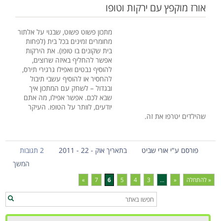
אורז מוקפץ עם ירקות וטופו
מתכון פשוט פשוט, שבנוי על אלתור
מחומרים זמינים בכל בית (לפחות
בית שקונים בו טופו). את הירקות
אפשר להחליף באיזה שרוצים,
להוסיף נבטים ואפילו גרגירי תירס,
להחסיר או להוסיף עשבי תיבול
ובגדול – לשחק עם המתכון איך
שבא לכם. אפשר אפילו, מה אתם
יודעים, לוותר על הטופו. העיקר
שהילדים יטרפו את זה.
פורסם ע"י אורי שביט
בתאריך אוק - 22 - 2011
2 תגובות
המשך
« להתחלה
«
...
3
4
5
6
7
»