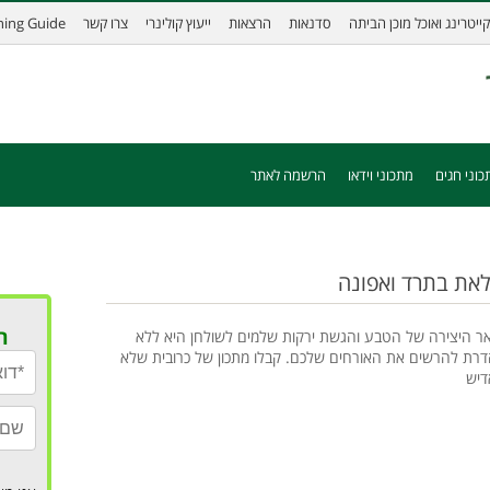
קייטרינג ואוכל מוכן הביתה
סדנאות
הרצאות
ייעוץ קולינרי
צרו קשר
ining Guide
כוני חגים
מתכוני וידאו
הרשמה לאתר
לאת בתרד ואפונה
ר
ר היצירה של הטבע והגשת ירקות שלמים לשולחן היא ללא
רת להרשים את האורחים שלכם. קבלו מתכון של כרובית שלא
דיש