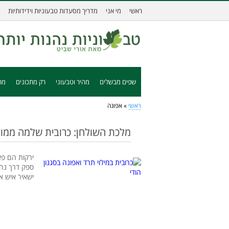
ראשי
מי אני
מדריך מסעדות טבעוניות וידידותיות
שפים מבשלים
מהיר וטבעוני
רק מתכונים
מת
ראשי
»
אפונה
מלכת השולחן: כרובית שלמה ממו
ירקות הם פא
ספק דרך נהד
ישאיר איש א