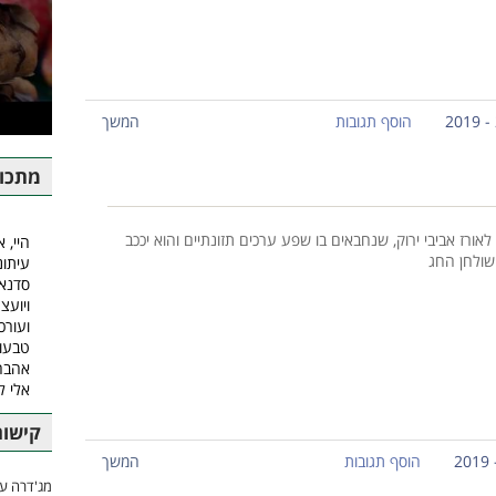
הוסף תגובות
המשך
מתכונ
אורז אביבי ירוק, שנחבאים בו שפע ערכים תזונתיים והוא יככב
היי, א
ולחן החג
עיתונ
סדנאו
ויועצ
ועורכ
טבעונ
אהבה.
אלי 
קישור
הוסף תגובות
המשך
מג'דרה עם