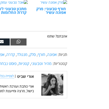
חורף טבעוני: מרק
מתכון טבעוני ל
אפונה עשיר
קדרת החלומות 
אהבתם? שתפו
תגיות:
אפונה
,
חורף
,
סלק
,
מנגולד
,
קדרה
,
אפו
קטגוריות:
מהיר וטבעוני
,
קטניות
,
פוסט נבחר
אורי שביט
|
לצפייה בכל 
אורי כותבת ועורכת ראשית
בישול, מרצה ומייעצת למס