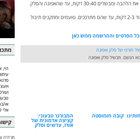
וציר ירקות או מים ומביאים לרתיחה. מנמיכים את הלהבה ומבשלים 30-40 דקות, עד שהאפונה והסלק
+ מוסיפים לסיר את עלי המנגולד ומבשלים עוד 2-3 דקות, עד שהם מתרככים. טועמים ומתקנים תיבול
 כל הפרטים וההרשמה ממש כאן
מתכונ
וא הגשם. תבשיל סלק ואפונה
היי, א
עיתונ
סדנאו
ויועצ
ועורכ
טבעונ
אהבה.
אלי 
ותינו
קובה חומוסטה
המבורגר טבעוני:
קציצה אדמונית של
קישור
אורז, עדשים וסלק
מג'דרה עם