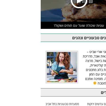
עוגיות שיבולת שועל עם תותים ושוקולד
ים טבעוניים ונהנים
ני אורי שביט –
אית אוכל, מדריכת
ת בישול, מרצה
ת קולינארית,
ת בלוג מתכונים
יים עם המון
 מזמינה אתכם
למטבח
ים
 עדשים ירוקות
מסעדות טבעוניות בתל אביב