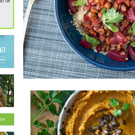
אני מא
אחר