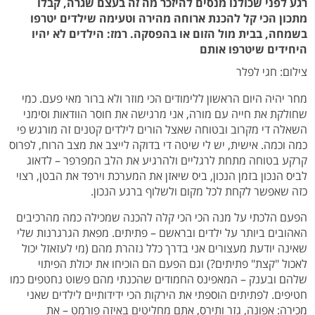
רגע לפני שכולנו מנסים להיזכר מה זה בעצם שגרה, קבלו
מתכון הכי קל להכנת ארוחה מהירה וטעימה שילדים יטרפו
בשמחה, בבית מול הזום או בהפסקה. רמז: הילדים לא יהיו
היחידים שיטרפו אותם
צילום: חגי לפלר
מחר יהיה היום הראשון ללימודים הכי מוזר ולא ברור מאי פעם. כמי
שחולקת את חייה עם מורה, אני מרגישה את חוסר הוודאות וסימני
השאלה די מקרוב ובטוחה שאצל הורים לילדים קטנים זה מורגש פי
כמה וכמה. אישית, יש לי שיטה די בדוקה לייצב את מצב הרוח, לפרוס
קרקע בטוחה מתחת לרגליים ולהרגיע את הלב המפרפר – לדאוג
לביס הנכון בזמן הנכון, ביס שיאזן את המערכת וירפד את הבטן, רצוי
כזה שאפשר לקחת לכל מקום ולשלוף ברגע הנכון.
הפעם הלכתי על מנה הכי הכי קלה להכנה שמכילה כמה מהרכיבים
האהובים ביותר על ילדים ובראשם – פתיתים. מפאת הגרגרנות שלי
שאינה יודעת מעצורים אני בדרך כלל נזהרת מהם (מי לעזאזל יכול
לאכול "קצת" פתיתים?) וגם הפעם הם הוכיחו את יכולת הפיתוי
שלהם ובענק – המאפינס החמודים שהכנתי מהם פשוט נחטפים כמו
חטיפים. לפתיתים הוספתי את הירקות הכי ידידותיים לילדים שאני
מכירה: אפונה, גזר ותירס, אתם מחליטים באיזה פורמט – את