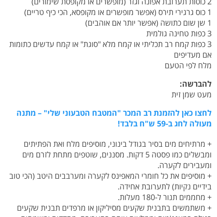
2 כוסות תערובת אפונה וגזר (מופשרים או מקופסת שימורים)
1 כוס גרגירי תירס (אפשר מופשרים או מקופסא, הכי כיף טריים)
1 שן שום כתושה (אפשר יותר אם אוהבים)
3 כפות טחינה גולמית
3 כפות קמח רב תכליתי או קמח מלא "סוגת" או קמח עדשים כתומות
אם מעדיפים
מלח לפי הטעם
להברשה:
מעט שמן זית
לחצו כאן להזמנת רב המכר "המטבח הטבעוני שלי" – מתנה
מעולה לחג ב-59 ש"ח בלבד!
+ מרתיחים מים בסיר בגודל בינוני, מוסיפים מלח ואת הפתיתים
ומבשלים כמו פסטה 5 דקות. מסננים, שוטפים מתחת לזרם מים
ומעבירים לקערה.
+ מוסיפים את כל חומרי המאפינס לקערה ומערבבים היטב (הכי טוב
בידיים נקיות) לתערובת אחידה.
+ מחממים תנור ל-180 מעלות.
+ משתמשים בתבנית שקעים מסיליקון או מרפדים תבנית שקעים