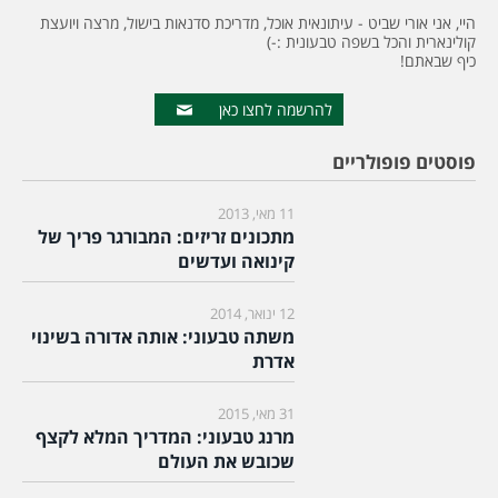
היי, אני אורי שביט - עיתונאית אוכל, מדריכת סדנאות בישול, מרצה ויועצת
קולינארית והכל בשפה טבעונית :-)
כיף שבאתם!
להרשמה לחצו כאן
פוסטים פופולריים
11 מאי, 2013
מתכונים זריזים: המבורגר פריך של
קינואה ועדשים
12 ינואר, 2014
משתה טבעוני: אותה אדורה בשינוי
אדרת
31 מאי, 2015
מרנג טבעוני: המדריך המלא לקצף
שכובש את העולם