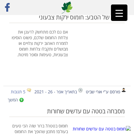
ראשי
»
בטטה
הצבע של הטבע: חומוס ירקות צבעוני
אם גם לכם מתחשק לרענן את
צלחת החומוס שלכם, פשוט הוסיפו
לממרח האהוב ירקות צלויים או
מבושלים ותקבלו צלחות חומוס
צבעוניות, טעימות וסופר מזינות.
פורסם ע"י אורי שביט
בתאריך אפר - 26 - 2021
5 תגובות
המשך
מסבחה בטטה עם עדשים שחורות
חומוס בטטה? ברור שזה הכי טעים
בעולם! מתכון שהופך את החומוס