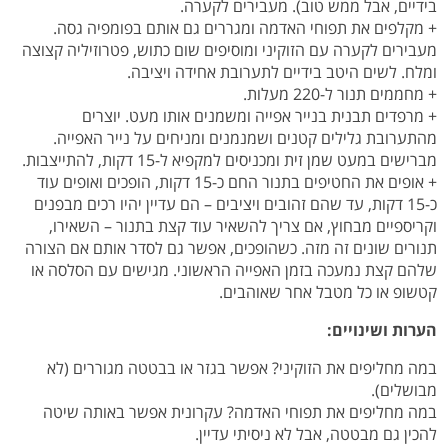
בידיים, אבל ממש טוב). מעבירים לקערה.
+ מקלפים את תפוחי האדמה ומגררים גם אותם בפומפיה גסה.
מעבירים לקערה עם הזוקיני ומוסיפים שום כתוש, פטרוזיליה קצוצה
ומלח. לשים היטב בידיים לתערובת אחידה ויציבה.
+ מחממים תנור ל-220 מעלות.
+ מרפדים תבנית בנייר אפייה ומשמנים אותו מעט. יוצרים
מהתערובת גלילים קטנים ושמנמנים ומניחים על נייר האפייה.
מברישים במעט שמן זית ומכניסים למקפיא ל-15 דקות, להתייצבות.
+ אופים את החטיפים בתנור החם כ-15 דקות, הופכים ואופים עוד
כ-15 דקות, עד שהם זהובים ויציבים – הם עדיין יהיו רכים מבפנים
וקריספיים מבחוץ, אם צריך להשאיר עוד קצת בתנור – השאירו,
תנורים שונים זה מזה. כשהופכים, אפשר גם לסדר אותם אם הצורה
שלהם קצת נמעכה בזמן האפייה הראשוני. מגישים עם הסלסה או
קטשופ או כל מטבל אחר שאוהבים.
הערות ושינויים:
במה מחליפים את הזוקיני? אפשר בגזר או בבטטה מגוררים (לא
מבושלים).
במה מחליפים את תפוחי האדמה? עקרונית אפשר באותה שיטה
להכין גם מבטטה, אבל לא ניסיתי עדיין.