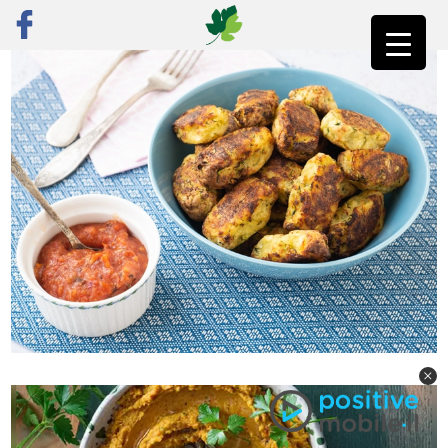
ראשי
»
פוסט נבחר
»
חטיפי תפוח אדמה וזוקיני מ-4 רכיבים