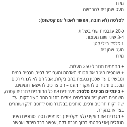
מלח
מעט שמן זית להברשה
לסלסה (לא חובה, אפשר לאכול עם קטשופ):
כ-20 עגבניות שרי בשלות
3-4 שיני שום מעוכות
1 פלפל צ'ילי קטן
מעט שמן זית
מלח
+ מחממים תנור ל-250 מעלות.
+ שוטפים היטב את תפוחי האדמה ומעבירים לסיר. מכסים במים
ומבשלים עד שסכין ננעצת בהם בקלות, אבל הם לא לגמרי רכים.
מסננים ומניחים להתקרר מעט – הם צריכים להישאר חמימים.
+
בינתיים מכינים סלסה:
מעבירים את כל החומרים לתבנית קטנה,
משמנים בשמן זית וממליחים. צולים בתנור החם כ-15 דקות, עד
שהירקות חרוכים ורכים. טוחנים בבלנדר מוט לרוטב חלק ושומרים
בצד או במקרר.
+ מגררים את הזוקיני (לא מקלפים) בפומפיה גסה וסוחטים היטב
מנוזלים (אני סחטתי בתוך מגבת דקה, אפשר בבד חיתול ואפשר