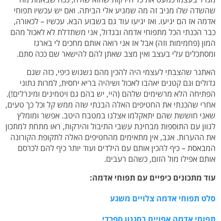
שהשדה שלו מניב זה מה שמגיע אלי הביתה. ואם יש עכשיו תפוחי
אדמה אז הם יגיעו. ואז יגיעו עוד גם בשבוע הבא. עכשיו – לכאורה,
כבר הכנתי הכל מתפוחי אדמה ובגדול, אני משתדלת לא לאכול מהם
המון (פחמימות וזה) אבל אז אני רואה אותם מחכים לי בארגז
ומסתכלים עלי בעצב ואין מצב שאתן להם להישאר שם ככה סתם.
האתגר שהצבתי לעצמי היה להכין מהם נשנוש כיפי, כזה שגם
גדולים וגם קטנים יאהבו לאכול ושיהיה בריא יחסית, למרות נתוני
הפתיחה הלא מרשימים שלהם (היי, יש בהם גם ויטמינים ומינרלים!).
אחרי שהכנתי את החטיפים האלה הבנתי שזה ממש קל וכל כך טעים,
שאני חוששת שהם יתאקלמו אצלנו במטבח היטב. אפשר ומומלץ
לגוון עם התוספות מבחינת עשבי התיבול והירקות, ראו מתחת למתכון
את ההערות. אגב, אין מתאימים מהחטיפים האלה לתקופת הקורונה
המבאסת – כיף להכין אותם עם הילדים ועוד יותר כיף להם לכרסם
אותם אפילו מול הזום, כשהם רעבים.
עוד מתכונים כיפיים עם תפוחי אדמה:
סלט תפוחי אדמה צלויים משגע
תפוחי אדמה אפויים בסגנון ספרדי