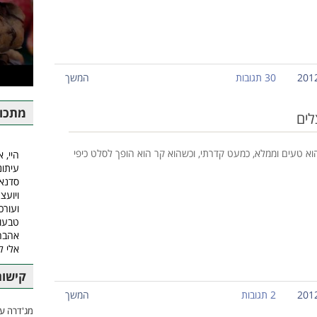
30 תגובות
המשך
מתכונ
לים
א טעים וממלא, כמעט קדרתי, וכשהוא קר הוא הופך לסלט כיפי
היי, א
עיתונ
סדנאו
ויועצ
ועורכ
טבעונ
אהבה.
אלי 
קישור
2 תגובות
המשך
מג'דרה עם