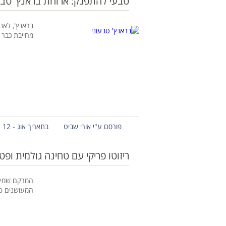
טבעי להתפנק: ארוחת בראנץ' טבע
בראנץ', לאנץ
מחייבת כבר
פורסם ע"י אורי שביט
בתאריך אוג - 12 - 2012
ריזוטו פריקי עם טחינה גולמית ופט
המרקם שמיי
המעושנים פ