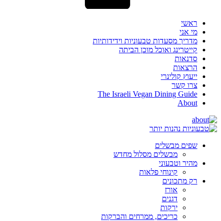
ראשי
מי אני
מדריך מסעדות טבעוניות וידידותיות
קייטרינג ואוכל מוכן הביתה
סדנאות
הרצאות
ייעוץ קולינרי
צרו קשר
The Israeli Vegan Dining Guide
About
שפים מבשלים
מבשלים מסלול מחדש
מהיר וטבעוני
קינוחי פלאות
רק מתכונים
אורז
דגנים
ירקות
כריכים, ממרחים והברקות