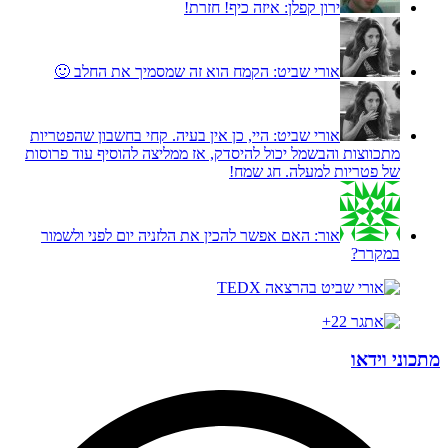
ירון קפלן:
איזה כיף! חזרת!
אורי שביט:
הקמח הוא זה שמסמיך את החלב 🙂
אורי שביט:
היי, כן אין בעיה. קחי בחשבון שהפטריות
מתכווצות והבשמל יכול להיסדק, אז ממליצה להוסיף עוד פרוסות
של פטריות למעלה. חג שמח!
אור:
האם אפשר להכין את הלזניה יום לפני ולשמור
במקרר?
מתכוני וידאו