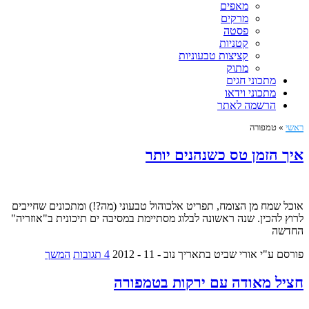
מאפים
מרקים
פסטה
קטניות
קציצות טבעוניות
מתוק
מתכוני חגים
מתכוני וידאו
הרשמה לאתר
ראשי
»
טמפורה
איך הזמן טס כשנהנים יותר
אוכל שמח מן הצומח, תפריט אלכוהול טבעוני (מה?!) ומתכונים שחייבים
לרוץ להכין. שנה ראשונה לבלוג מסתיימת במסיבה ים תיכונית ב"אוזריה"
החדשה
פורסם ע"י אורי שביט
בתאריך נוב - 11 - 2012
4 תגובות
המשך
חציל מאודה עם ירקות בטמפורה