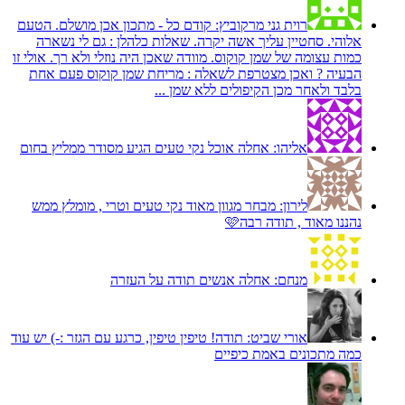
רוית גני מרקוביץ:
קודם כל - מתכון אכן מושלם. הטעם
אלוהי. סחטיין עליך אשה יקרה. שאלות כלהלן : גם לי נשארה
כמות עצומה של שמן קוקוס. מוודה שאכן היה נוזלי ולא רך. אולי זו
הבעיה ? ואכן מצטרפת לשאלה : מריחת שמן קוקוס פעם אחת
בלבד ולאחר מכן הקיפולים ללא שמן ...
אליהו:
אחלה אוכל נקי טעים הגיע מסודר ממליץ בחום
לירון:
מבחר מגוון מאוד נקי טעים וטרי , מומלץ ממש
נהננו מאוד , תודה רבה🩷
מנחם:
אחלה אנשים תודה על העזרה
אורי שביט:
תודה! טיפין טיפין, כרגע עם הגזר :-) יש עוד
כמה מתכונים באמת כיפיים