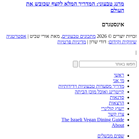
מרנג טבעוני: המדריך המלא לקצף שכובש את
העולם
אינסטגרם
זכויות יוצרים © 2026
מתכונים טבעוניים
, מאת אורי שביט |
אסטרטגיה
שיווקית וקידום
: דודי שרון |
מדיניות פרטיות
|
ראשי
מי אני
מדריך מסעדות טבעוניות וידידותיות
קייטרינג ואוכל מוכן הביתה
סדנאות
הרצאות
ייעוץ קולינרי
צרו קשר
The Israeli Vegan Dining Guide
About
שפים מבשלים