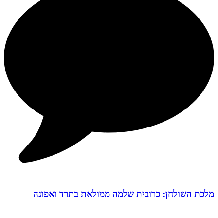
מלכת השולחן: כרובית שלמה ממולאת בתרד ואפונה