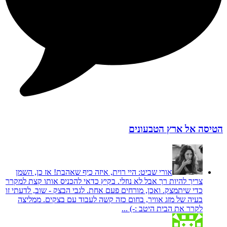
הטיסה אל ארץ הטבעונים
אורי שביט:
היי רוית, איזה כיף שאהבת! אז כן, השמן
צריך להיות רך אבל לא נוזלי. בקיץ כדאי להכניס אותו קצת למקרר
כדי שיתמצק. ואכן, מורחים פעם אחת. לגבי הבצק - שוב, לדעתי זו
בעיה של מזג אוויר, בחום כזה קשה לעבוד עם בצקים. ממליצה
לקרר את הבית היטב :-) ...