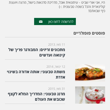
היי, אני אורי שביט - עיתונאית אוכל, מדריכת סדנאות בישול, מרצה ויועצת
קולינארית והכל בשפה טבעונית :-)
כיף שבאתם!
להרשמה לחצו כאן
פוסטים פופולריים
11 מאי, 2013
מתכונים זריזים: המבורגר פריך של
קינואה ועדשים
12 ינואר, 2014
משתה טבעוני: אותה אדורה בשינוי
אדרת
31 מאי, 2015
מרנג טבעוני: המדריך המלא לקצף
שכובש את העולם