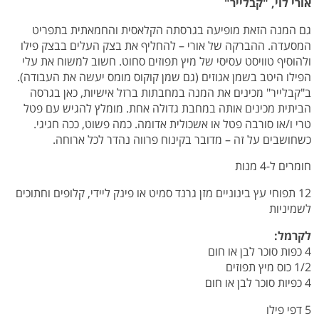
אורי לוי, "קבלייר"
גם המנה הזאת מופיעה בגרסתה הקלאסית והחמאתית בתפריט
המסעדה. ההברקה של אורי – להחליף את בצק העלים בבצק פילו
ולהוסיף טוויסט עסיסי של מיץ תפוזים סחוט. חשוב למשוח את עלי
הפילו היטב בשמן אגוזים (גם שמן קוקוס מומס יעשה את העבודה).
ב"קבלייר" מכינים את המנה במחבתות ברזל אישיות, כאן בגרסה
הביתית מכינים אותה במחבת גדולה אחת. מומלץ להגיש עם פטל
טרי ו/או סורבה פטל או אשכולית אדומה. כמה פשוט, ככה חגיגי.
כשחושבים על זה – מדובר בקינוח פרווה נהדר לכל ארוחה.
חומרים ל-4 מנות
12 תפוחי עץ בינוניים מזן גרנד סמיט או פינק ליידי, קלופים וחתוכים
לשמיניות
לקרמל:
4 כפות סוכר לבן או חום
1/2 כוס מיץ תפוזים
4 כפיות סוכר לבן או חום
5 דפי פילו