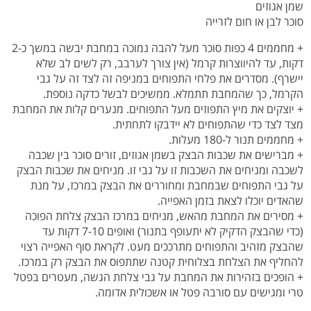
שמן אגוזים
סוכר לבן או חום לזרייה
+ מחממים 4 כפות סוכר מעל להבה נמוכה במחבת יבשה במשך כ-2
דקות, עד להיווצרות קרמל (אין צורך לערבב, רק לשים לב שלא
יישרף). מסדרים את פלחי התפוחים במניפה זה לצד זה על גבי
הקרמל, כך שהמחבת תתמלא. ממשיכים לבשל כדקה נוספת.
+ יוצקים את מיץ התפוזים מעל התפוחים. מנערים קלות את המחבת
מצד לצד כדי שהתפוחים לא יידבקו לתחתית.
+ מחממים תנור ל-180 מעלות.
+ מברישים את שכבות הבצק בשמן אגוזים, זורים סוכר בין שכבה
לשכבה ומניחים את השכבות זו על גבי זו. מניחים את שכבות הבצק
על גבי התפוחים שבמחבת ומחוררים את הבצק במרכז, על מנת
שהאדים יוכלו לצאת בזמן האפייה.
+ מסירים את המחבת מהאש, מניחים במרכז הבצק צלחת הפוכה
(כדי שהבצק הדקיק לא יתעופף בתנור) ואופים 7-10 דקות עד
שהבצק מזהיב והתפוחים מתרככים מעט. לקראת סוף האפייה רצוי
להחליף את הצלחת בצלוחית קטנה שתתפוס את הבצק רק במרכז.
+ הופכים בזהירות את המחבת על גבי צלחת הגשה, מעטרים בפטל
טרי ומגישים עם סורבה פטל או אשכולית אדומה.