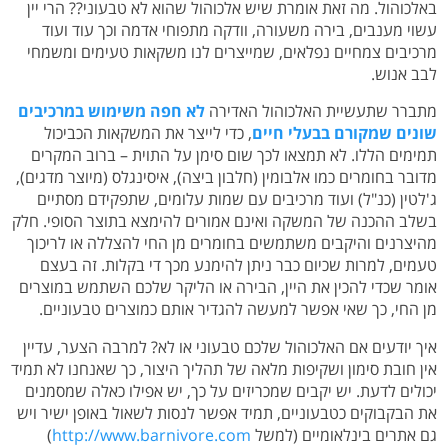
באלכוהול. מה זאת אומרת שיש אלכוהול שהוא לא טבעוני?? הרי יין
עשוי מענבים, בירה משעורה, וודקה מתפוחי אדמה וכך עוד ועוד
מרכיבים צמחיים נפלאים, שמייצרים לנו משקאות טעימים ומשמחי
לבב אנוש.
מתברר שתעשיית האלכוהול האדירה
לא חפה משימוש במרכיבים
שונים שמקורם בבעלי חיים
, כדי לייצר את המשקאות הכביכול
תמימים הללו. לא תמצאו לכך שום סימן על התוית – ברוב המקרים
מדובר בחומרים כמו אלבומין (חלבון ביצה), איסינגלס (מיוצר מדגים),
ג'לטין (כנ"ל) ועוד מרכיבים עם שמות עלומים, שתפקידם מסתיים
בשלב ההכנה של המשקה ואינם אמורים להימצא בתוצר הסופי. חלק
מהיצרנים והיקבים משתמשים בחומרים מן החי להצללה או לריכוך
טעמים, למרות שכיום כבר ניתן להימנע מכך די בקלות. זה בעצם
אומר שכדי להכין את היין, הבירה או הליקר שלכם השתמש במוצרים
מן החי, כך שאי אפשר למעשה להגדיר אותם כמוצרים טבעוניים.
איך יודעים אם האלכוהול שלכם טבעוני או לא? למרבה הצער, עדיין
אין חובת סימון ושקיפות מלאה של תהליך היצור, כך שאנחנו לא תמיד
יכולים לדעת. יש יקבים שמכריזים על כך, יש אפילו כאלה שמסמנים
את הבקבוקים כטבעוניים, תמיד אפשר לנסות לשאול באופן ישיר ויש
גם אתרים בינלאומיים (למשל
http://www.barnivore.com
)