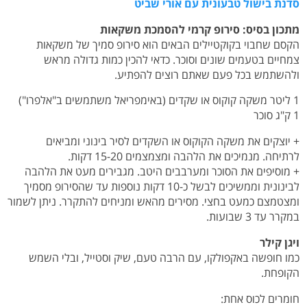
סדנת בישול טבעונית עם אורי שביט
מתכון בסיס: סירופ קרמי להסמכת משקאות
הקסם שחבוי בקוקטיילים הבאים הוא סירופ סמיך של משקאות
צמחיים בטעמים שונים וסוכר. כדאי להכין כמות גדולה מראש
ולהשתמש בכל פעם שאתם רוצים להפתיע.
1 ליטר משקה קוקוס או שקדים (באימפריאל משתמשים ב"אלפרו")
1 ק"ג סוכר
+ יוצקים את משקה הקוקוס או השקדים לסיר בינוני ומביאים
לרתיחה. מנמיכים את הלהבה ומצמצמים 15-20 דקות.
+ מוסיפים את הסוכר ומערבבים היטב. מגבירים מעט את הלהבה
לבינונית וממשיכים לבשל כ-10 דקות נוספות עד שהסירופ מסמיך
ומצטמצם כמעט בחצי. מסירים מהאש ומניחים להתקרר. ניתן לשמור
במקרר עד 3 שבועות.
ויגן קילר
כמו חופשה באקפולקו, עם הרבה טעם, שיק וסטייל, ובלי השמש
הקופחת.
חומרים לכוס אחת: