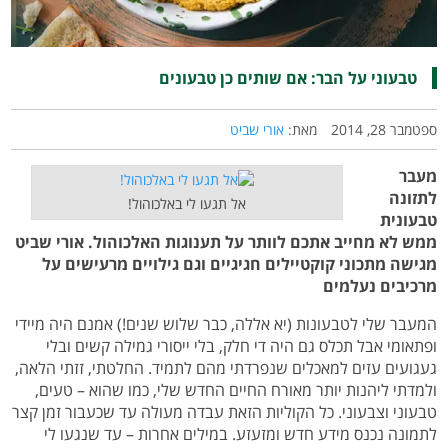
טבעוני על הבר: אם שותים כן טבעונים
ספטמבר 28, 2014
מאת:
אורי שביט
מעבר
לתזונה
אל תגעו לי באלכוהול!
טבעונית
ממש לא מחייב אתכם לוותר על תענוגות האלכוהול. אורי שביט
מגישה מתכוני קוקטיילים חגיגיים וגם גילויים מרעישים על
מרכיבים נעלמים
המעבר שלי לטבעונות (יא אללה, כבר שלוש שנים!) אמנם היה מיידי
ופתאומי אבל תכלס גם היה די חלק, בלי ייסורי גמילה קשים ובלי
געגועים עזים למאכלים שנפרדתי מהם לתמיד. החלטתי, זזתי הלאה,
ולמדתי ליהנות יותר מאורח החיים החדש שלי, כמו שהוא – טעים,
טבעוני וצבעוני. כל הקוליות הזאת עבדה מעולה עד שכעבור זמן קצר
לתמונה נכנס מידע חדש ומזעזע. במילים אחרות – עד שנגעו לי