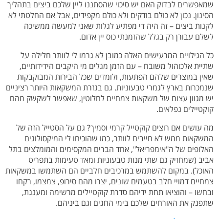
שמאפשרים לבדוק האם יש סיכוי שהסתננו ליין שלכם ביצים בתהליך
הסינון. נכון לא כולם בודקים ולא כולם מקפידים, אבל אם החלטתי לא
לקנות ביצים – זה היה די מפתיע לגלות שאני למעשה ממשיכה
לשלם עבורן רק בגלל שהזמנתי כוס יין אדום.
כל הגילויים המרעישים האלה כמובן לא גרמו לי לוותר חלילה על
שתיית אלכוהול משובח – עם הזמן מגלים מי היקבים הידידותיים,
שאין במוצרים שלהם הפתעות, ולומדים שכל הבירות המבוקבקות
שנמכרות בארץ לגמרי טבעוניות. גם בגזרת המשקאות היותר רציניים
יש מגוון עצום של משקאות צמחיים לחלוטין, שאפשר לשקשק מהם
קוקטיילים נפלאים.
מה עושים אם רוצים קוקטייל קרמי וסמיך? גם על הסטייל הזה של
המשקאות ממש לא חייבים לוותר, כמו שהוכיחו לי המיקסולוגים
האלופים של ה"אימפריאל", אחד הברים המקסימים והמומלצים בתל
אביב (שמחזיק גם שתי מנות טבעוניות ומאד טעימות בתפריט
האוכל). במקום להשתמש במרכיבים חלביים הם השתמשו במשקאות
צמחיים דמויי חלב בטעמים שונים, יצרו מהם סירופ, צמצמו, רקחו
ובחשו – והוציאו תחת ידיהם סדרת קוקטיילים מרשימה ומענגת,
שתפנק את האורחים שלכם בימי החגים וגם ביניהם.