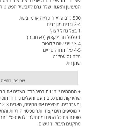
שאנחנו מבשלים יחד. אני הבאתי את החיטה מ
המעושן והאגוזי שלה גרם לתבשיל הפשוט ה
500 גרם פריקה טרייה או מיובשת
3-4 גזרים מגורדים
1 בצל גדול קצוץ
1 פלפל חריף קצוץ (לא חובה)
3-4 שיני שום קלופות
4-5 עלי מרווה טריים
מלח גס אטלנטי
שמן זית
שטופה, רחוצה ו
שהירקות מתרככים מעט ומעלים ניחוח. מוסי
ומערבבים. מוסיפים את החיטה, מאדים 2-3 דקות נוספות וממליחים.
+ מוסיפים מים קצת יותר מכיסוי הירקות והח
סופגת את כל המים ומתחילה "להיתפס" בתחת
מתקנים תיבול ומגישים.