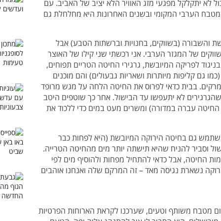
ל לא יתקלקל מפגעי מזג האוויר הלא יציב של האביב. עם
במטבח הערבי המקומי ובשנים האחרונות היא מחלחלת גם
ת והשבורה (בשווקים, בחנויות וברשתות הטבע) אבל
שווקים של המגזר הערבי. אני רכשתי שני קילו של האוצר
ניגוד לפריקה המיובשת, גרגירי החיטה הטריים תפוחים,
כמו גם קליפות מיותרות ושאריות גבעולים) והם מוכנים
ומרקים. בבית כדאי לפרוס את החיטה הלחה על מגש מרופד
די שהגרגירים לא יתעפשו עד הבישול. אחר כך שוטפים היטב
 החיטה עברה במדורה) ומשרים מעט במים כדי ללכוד את
שתמש גם בחיטה הירוקה המיובשת (היא לפחות כבר
ול וסביר להניח שהיא תישתה יותר מים מהחיטה הטרייה.
מות החיטה, אבל כדאי להתחיל מפחות ולהוסיף מים לפי
ירוקה נשארת נגיסה מאד – זה המרקם שלה ואנחנו אוהבים
ום מטבח משותף וטעים, שערכנו לקראת הארוחות הפרטיות