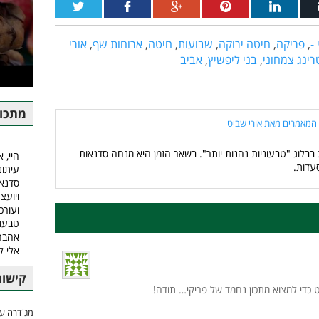
-
,
פריקה
,
חיטה ירוקה
,
שבועות
,
חיטה
,
ארוחות שף
,
אורי
רינג צמחוני
,
בני ליפשיץ
,
אביב
מתכונ
המאמרים מאת אורי שביט
 בבלוג "טבעוניות נהנות יותר". בשאר הזמן היא מנחה סדנאות
היי, א
עדות.
עיתונ
סדנאו
ויועצ
ועורכ
טבעונ
אהבה.
אלי 
קישור
כדי למצוא מתכון נחמד של פריקי… תודה!
מג'דרה עם