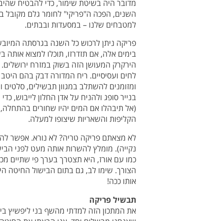
מדובר היה בשיטת שימור, כדי להבטיח שהיבו
השנים, הפכה ה"פריקי" לחומר גלם מקובל 
למטבחים שלנו – במסעדות ובבתים.
פריקה ניתן לרכוש כל השנה בגרסתה המיובש
בימים אלה, אם תזדרזו, תוכלו למצוא אותה ב
הירקרק המעושן הזה בשוק במזרח ירושלים. ב
לחים ועסיסיים. ריח המדורה דבק בהם היטב (
ומזומנים להשתלב במגוון תבשילים, סלטים 
בנייר סופג ולהניח על אדן החלון לייבוש, כ
(אל תיבהלו אם המים יהיו שחורים בהתחלה,
הקליפות והשאריות שיצופו למעלה.
לא מצאתם פריקה טריה? לא נורא. אפשר לה
נקייה). מומלץ להשרות אותה מעט לפני הביש
כמו עם אורז, היא תצטרך בערך פי שתיים מכ
הצורך. שימו לב, גם בתום הבישול החיטה ה
אותו ככה!
תבשיל פריקה
את המתכון הזה למדתי מהשף בני ליפשיץ בי