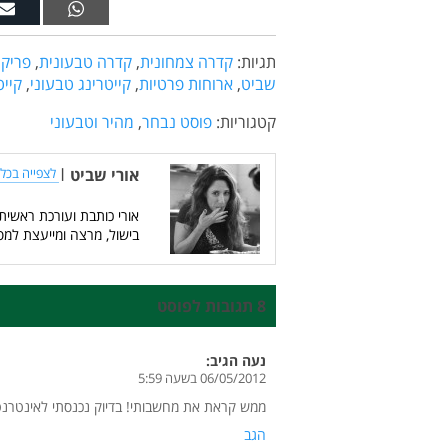
תגיות:
קדרה צמחונית
,
קדרה טבעונית
,
פריקי 
שביט
,
ארוחות פרטיות
,
קייטרינג טבעוני
,
קייט
קטגוריות:
פוסט נבחר
,
מהיר וטבעוני
אורי שביט
|
לצפייה בכל 
אורי כותבת ועורכת ראשית
בישול, מרצה ומייעצת למס
8 תגובות לפוסט
נעה
הגיב:
06/05/2012 בשעה 5:59
ממש קראת את מחשבותי! בדיוק נכנסתי לאינטרנט 
הגב