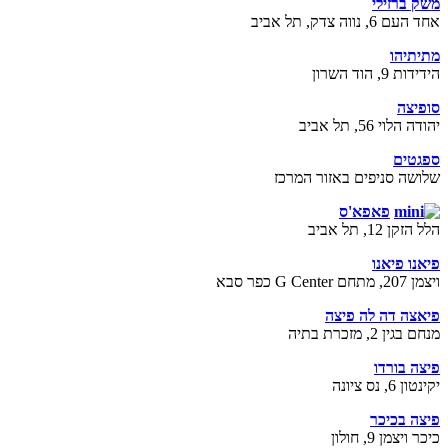
משק ברזילי
אחד העם 6, נווה צדק, תל אביב
מתיתיהו
הידידות 9, הוד השרון
סופיצה
יהודה הלוי 56, תל אביב
ספגטים
שלושה סניפים באזור המרכז
פאפא'ס
הלל הזקן 12, תל אביב
פיאנו פיאנו
ויצמן 207, מתחם G Center כפר סבא
פיאצה דה לה פיצה
מנחם בגין 2, מזכרת בתיה
פיצה בורדו
יקינטון 6, נס ציונה
פיצה בכיכר
כיכר ויצמן 9, חולון