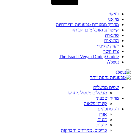
ראשי
מי אני
מדריך מסעדות טבעוניות וידידותיות
קייטרינג ואוכל מוכן הביתה
סדנאות
הרצאות
ייעוץ קולינרי
צרו קשר
The Israeli Vegan Dining Guide
About
שפים מבשלים
מבשלים מסלול מחדש
מהיר וטבעוני
קינוחי פלאות
רק מתכונים
אורז
דגנים
ירקות
כריכים, ממרחים והברקות