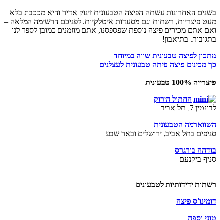
בשנים האחרונות עשתה הפיצה הטבעונית זינוק אדיר והיא מככבת בלא
מעט פיצריות, רשתות וגם מסעדות איטלקיות. לפניכם הרשימה המלאה –
ואם אתם מכירים פיצה נוספת שפספסנו, אתם מוזמנים כמובן לספר לנו
בתגובות. בתיאבון!
מתכון לפיצה טבעונית שווה במיוחד
כך מכינים פיצה פיתה טבעונית לעצלנים
פיצרייה 100% טבעונית
החתול הירוק
לבונטין 7, תל אביב
השווארמה הטבעונית
סניפים בתל אביב, ירושלים ובאר שבע
בודהה בורגרס
סניף ביקנעם
רשתות ידידותיות לטבעונים
דומינו'ס פיצה
טוני וספה