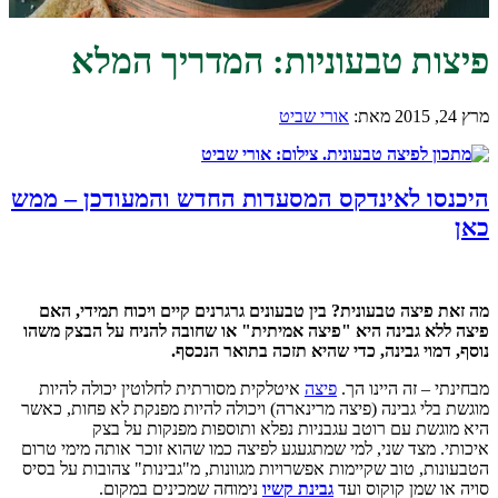
פיצות טבעוניות: המדריך המלא
מרץ 24, 2015
מאת:
אורי שביט
היכנסו לאינדקס המסעדות החדש והמעודכן – ממש
כאן
מה זאת פיצה טבעונית? בין טבעונים גרגרנים קיים ויכוח תמידי, האם
פיצה ללא גבינה היא "פיצה אמיתית" או שחובה להניח על הבצק משהו
נוסף, דמוי גבינה, כדי שהיא תזכה בתואר הנכסף.
מבחינתי – זה היינו הך.
פיצה
איטלקית מסורתית לחלוטין יכולה להיות
מוגשת בלי גבינה (פיצה מרינארה) ויכולה להיות מפנקת לא פחות, כאשר
היא מוגשת עם רוטב עגבניות נפלא ותוספות מפנקות על בצק
איכותי. מצד שני, למי שמתגעגע לפיצה כמו שהוא זוכר אותה מימי טרום
הטבעונות, טוב שקיימות אפשרויות מגוונות, מ"גבינות" צהובות על בסיס
סויה או שמן קוקוס ועד
גבינת קשיו
נימוחה שמכינים במקום.