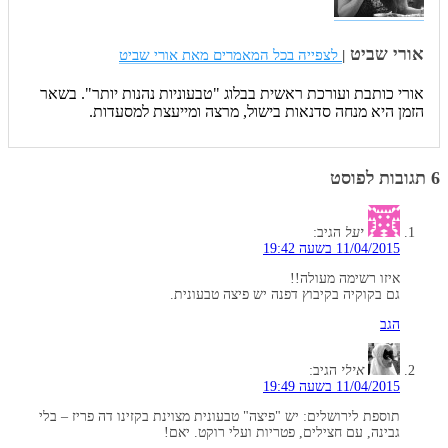
אורי שביט
|
לצפייה בכל המאמרים מאת אורי שביט
אורי כותבת ועורכת ראשית בבלוג "טבעוניות נהנות יותר". בשאר
הזמן היא מנחה סדנאות בישול, מרצה ומייעצת למסעדות.
6 תגובות לפוסט
יעל
הגיב:
11/04/2015 בשעה 19:42
איזו רשימה מעולה!!
גם בקוקיה בקיבוץ דפנה יש פיצה טבעונית.
הגב
אילי
הגיב:
11/04/2015 בשעה 19:49
תוספת לירושלים: יש "פיצה" טבעונית מצוינת בקזינו דה פריז – בלי
גבינה, עם חצילים, פטריות ועלי רוקט. יאם!