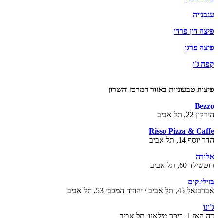
עגבנייה
פיצה דון פרדו
פיצה פרגו
קפה ג'ו
פיצות טבעוניות באזור המרכז והשרון
Bezzo
הירקון 22, תל אביב
Risso Pizza & Caffe
הדר יוסף 14, תל אביב
אלורה
רוטשילד 60, תל אביב
בזילי.קום
אברבנאל 45, תל אביב / יהודה המכבי 53, תל אביב
ג'ונו
דה האז 1, כיכר מילאנו, תל אביב