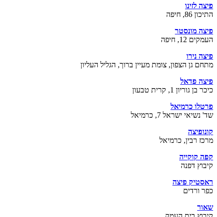
פיצה לזינו
התיכון 86, חיפה
פיצה מונסטר
העמקים 12, חיפה
פיצה נירו
מתחם גן הצפון, צומת מעיין ברוך, הגליל העליון
פיצה פדאל
כיכר בן גוריון 1, קרית טבעון
פרטלו כרמיאל
שד' נשיאי ישראל 7, כרמיאל
קונופיצה
מרכז רבין, כרמיאל
קפה קוקייה
קיבוץ דפנה
ראסטיק פיצה
כפר ורדים
שאור
קיבוץ בית העמק