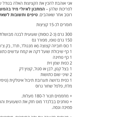
אני אוהבת להכין את הקציצות האלה בגודל של
לפריכות שלהן –
המתכון לאיולי מיד בהמש
רוטב אחר שאוהבים.
טיפים ותשובות לשאלו
חומרים לכ-15 קציצות
300 גרם (כ-2 כוסות) שעועית לבנה מבושלת (בערך כוס לפני הבישול)
150 גרם טופו, מפורר גס
1 כוס חוביזה קצוצה (או מנגולד, תרד, בק צ'וי)
1 כף שיבולת שועל דקה או קמח עדשים כתומות
1 כף טחינה
2 כפות שמן זית
1 בצל קטן, לבן או סגול, קצוץ דק
2 שיני שום כתושות
1 כפית גדושה תערובת תיבול איטלקית (טימין, רוזמרין, אורגנו, בזיליקום יבשים)
מלח, פלפל שחור גרוס
+ מחממים תנור ל-180 מעלות.
+ טוחנים בבלנדר מוט חזק את השעועית והט
סמיכה וגסה.