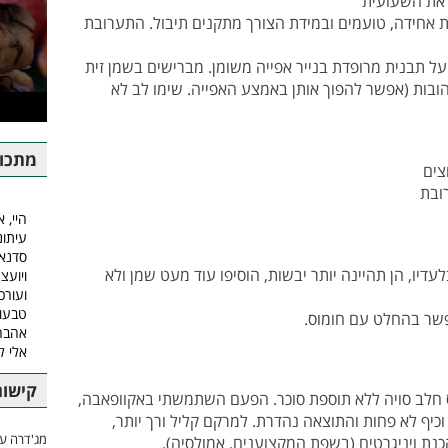
 את השעועית
ת אחידה, טועמים ובמידת הצורך מתקנים תיבול. התערובת
על תבנית מרופדת בנייר אפייה משומן. מברישים בשמן זית
ציבות וזהובות (אפשר להפוך אותן באמצע האפייה. שימו לב לא
מתכונ
צים
ובת
היי, א
עיתונ
סדנאו
דיו, הן תהיינה יותר יבשות, הוסיפו עוד מעט שמן ולא
ויועצ
ועורכ
טבעונ
שר בהחלט עם חומוס.
אהבה.
אלי 
קישור
ס חלב סויה ללא תוספת סוכר. הפעם השתמשתי באקוופאבה,
כיף לא פחות והתוצאה נהדרת. למרקם קליל ורך יותר,
מג'דרה עם
 ויניגרטים (בשפת המקצוענים, אמולסיה).