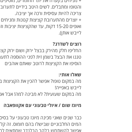
+ מניחים בקערה את יתר החומרים, מוסיפים
והטופו ומתבלים. לשים היטב בידיים לתערוב
צריכה להיות עסיסית ורכה אך יציבה.
+ יוצרים מהתערובת קציצות קטנות ומניחים 
ואופים 15-20 דקות, עד שהקציצות י
לייבש אותן).
רוצים לשדרג?
החליפו חלק מהירק בבצל ירוק ושום ירוק קצו
טגנו את הבצל בשמן זית לפני ההוספה לתער
הוסיפו את הקציצות לרוטב שאתם אוהבים
שאלו אותי:
מה במקום טופו? אפשר להכין את הקציצות בלע
לייבש באפייה!
מה במקום שעועית? לא מבינה למה! אבל אפ
מיונז שום / איולי טבעוני עם אקוופאבה
כבר שנים שאני מכינה מיונז טבעוני על בסי
המים החלבוניים שבישלו בהם חומוס. זה קל ו
אפשר להשתמש בלהב הבלנדר שמתאים להכנת