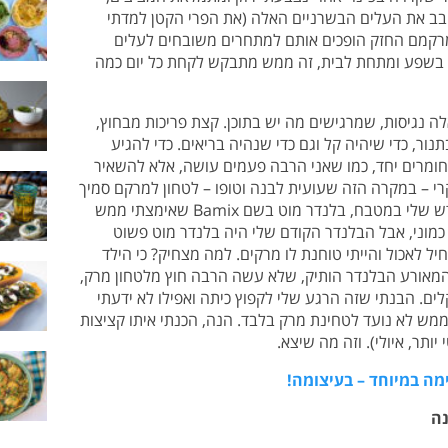
 לחבב את העלים הבשרניים האלה (את הפרי הקטן למדתי
מרקמם החזק הופכים אותם למתחרים משובחים לעלים
הם בשפע ומתחת לבית, זה ממש מתבקש לקחת כל יום כמה
 נגיסות, שמרגישים מה יש בתוכן. קצת פריכות מבחוץ,
ור, כדי שיהיה קל וגם כדי שנהיה בריאים. כדי להגיע
ומרים יחד, כמו שאני הרבה פעמים עושה, אלא להשאיר
רי – במקרה הזה שעועית לבנה וטופו – לטחון למרקם סמיך
ונוח לעבודה. למשימה גייסתי את החבר החדש שלי במטבח, בלנדר מוט בשם Bamix שאימצתי ממש
כמוני, אבל הבלנדר הקודם שלי היה בלנדר מוט פשוט
ל לאכול והייתי טוחנת לו מרקים. למה מצחיק? כי הילד
ת 18 וכנראה שלכבוד המאורע הבלנדר הותיק, שלא עשה הרבה חוץ מלטחון מרק,
ים. הבנתי שזה הרגע שלי לקפוץ כיתה ואפילו לא ידעתי
ממש לא נועד לטחינת מרק בלבד. הנה, הכנתי איתו קציצות
יותר, איולי). וזה מה שיצא.
ה במיוחד – בעיצומה!
נה