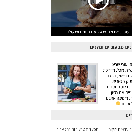
עוגיות שיבולת שועל עם תותים ושוקולד
ים טבעוניים ונהנים
ני אורי שביט –
אית אוכל, מדריכת
ת בישול, מרצה
ת קולינארית,
ת בלוג מתכונים
יים עם המון
 מזמינה אתכם
למטבח
ים
 עדשים ירוקות
מסעדות טבעוניות בתל אביב