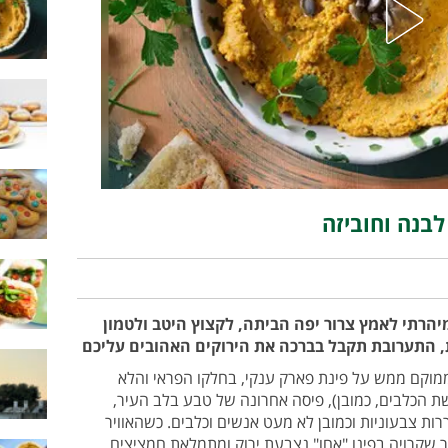
בנה וחוביזה
הרתי לאמץ צרור יפה הביתה, לקצוץ היטב ולטמון
, התערובת תקבל בברכה את הירוקים האהובים עליכם
ממוקם ממש על פינת פארק ענקי, בחלקו הפראי והלא
ת הכלבים, כמובן), פיסה אחרונה של טבע בלב העיר,
ות צבעוניות וכמובן לא מעט אנשים וכלבים. כשהאוויר
שקרויה בפינו "אחו" נצבעת ירוק ומתמלאת חמציצים,