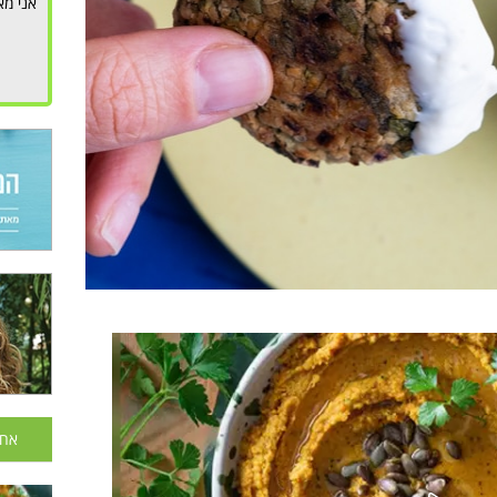
אני מא
אחר