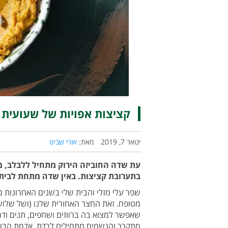
קציצות אפויות של שעועית ל
ינואר 7, 2019
מאת:
אורי שביט
עת שדה החוביזה הירוק מתחיל ללבלב, מי
בתערובת קציצות. באין שדה מתחת לבית
שפר עלי מזלי והבית שלי בשנים האחרונות 
מטופח. זאת החצר האחורית שלנו (ושל שלוש
שאפשר למצוא בה ברווזים ושחפים, תנים ודרר
מתקרר והגשמים מתחילים לרדת, אדמת הבור 