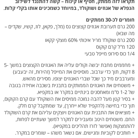
תקראו לזה ממתק, חטיף או קינוח – קשה להתנגד לשילוב
הנפלא של אגוזים ושוקולד, במיוחד כשמכינים אותו בקלי קלות
.
חומרים לכ-30 ממתקים
200 גרם תערובת אגוזים קצוצים גס (מלך, פקאן, לוז, קשיו, שקדים –
מה שבא)
200 גרם שוקולד מריר איכותי 60% מוצקי קקאו
120 מ"ל קרם קוקוס
1/4 כוס סירופ מייפל טבעי
+ מחממים מחבת יבשה וקולים עליה את האגוזים הקצוצים במשך 5-
8 דקות, תוך כדי ערבוב. מוסיפים את המייפל (זהירות, זה יבעבע)
ומערבבים מיד כך שכל שברי האגוזים יצופו. מסירים מהאש.
+ משטחים את האגוזים הממותקים בתבנית בשכבה אחידה בגובה
של 1-2 ס"מ ומאחסנים בינתיים במקרר או במקפיא.
+ בסיר קטן מעל להבה נמוכה ממיסים את השוקולד עם קרם הקוקוס,
תוך כדי בחישה (להקפיד שלא ייחרך), עד שמתקבל קרם חלק.
+ מוציאים את התבנית עם האגוזים ויוצקים עליהם את קרם השוקולד
החם. משטחים היטב ומעבירים למקרר למשך שעתיים לפחות,
להתמצקות (אפשר לזרז תהליכים במקפיא).
+ חותכים לקוביות ומגישים. אם נשאר משהו – שומרים במקרר.