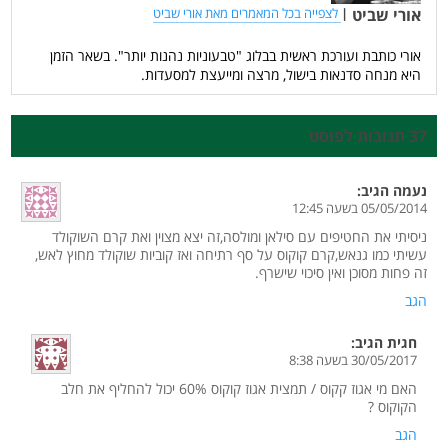
אורי שביט
|
לצפייה בכל המאמרים מאת אורי שביט
אורי כותבת ועורכת ראשית בבלוג "טבעוניות נהנות יותר". בשאר הזמן
היא מנחה סדנאות בישול, מרצה ומייעצת למסעדות.
37 תגובות לפוסט
נעמה
הגיב:
05/05/2014 בשעה 12:45
ניסיתי את החטיפים עם סילאן ומולסה,זה יצא מצוין ואת קרם השוקולד
עשיתי כמו גנאש,קרם קוקוס על סף רתיחה ואז קוביות שוקולד מחוץ לאש,
זה פחות מסוכן ואין סיכוי שישרף.
הגב
חגית
הגיב:
30/05/2017 בשעה 8:38
האם מי אגוז קקוס / תמצית אגוז קוקוס 60% יכול להחליף את חלב
הקוקוס ?
הגב