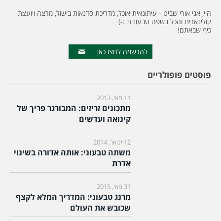
היי, אני אורי שביט - עיתונאית אוכל, מדריכת סדנאות בישול, מרצה ויועצת
קולינארית והכל בשפה טבעונית :-)
כיף שבאתם!
להרשמה לחצו כאן
פוסטים פופולריים
11 מאי, 2013
מתכונים זריזים: המבורגר פריך של
קינואה ועדשים
12 ינואר, 2014
משתה טבעוני: אותה אדורה בשינוי
אדרת
31 מאי, 2015
מרנג טבעוני: המדריך המלא לקצף
שכובש את העולם