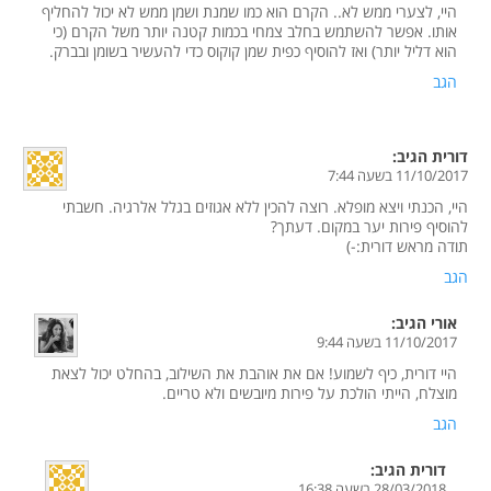
היי, לצערי ממש לא.. הקרם הוא כמו שמנת ושמן ממש לא יכול להחליף
אותו. אפשר להשתמש בחלב צמחי בכמות קטנה יותר משל הקרם (כי
הוא דליל יותר) ואז להוסיף כפית שמן קוקוס כדי להעשיר בשומן ובברק.
הגב
דורית
הגיב:
11/10/2017 בשעה 7:44
היי, הכנתי ויצא מופלא. רוצה להכין ללא אגוזים בגלל אלרגיה. חשבתי
להוסיף פירות יער במקום. דעתך?
תודה מראש דורית:-)
הגב
אורי
הגיב:
11/10/2017 בשעה 9:44
היי דורית, כיף לשמוע! אם את אוהבת את השילוב, בהחלט יכול לצאת
מוצלח, הייתי הולכת על פירות מיובשים ולא טריים.
הגב
דורית
הגיב:
28/03/2018 בשעה 16:38