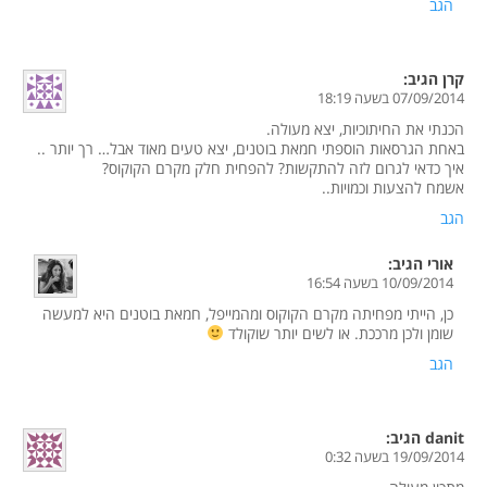
הגב
קרן
הגיב:
07/09/2014 בשעה 18:19
הכנתי את החיתוכיות, יצא מעולה.
באחת הגרסאות הוספתי חמאת בוטנים, יצא טעים מאוד אבל… רך יותר ..
איך כדאי לגרום לזה להתקשות? להפחית חלק מקרם הקוקוס?
אשמח להצעות וכמויות..
הגב
אורי
הגיב:
10/09/2014 בשעה 16:54
כן, הייתי מפחיתה מקרם הקוקוס ומהמייפל, חמאת בוטנים היא למעשה
שומן ולכן מרככת. או לשים יותר שוקולד
הגב
danit
הגיב:
19/09/2014 בשעה 0:32