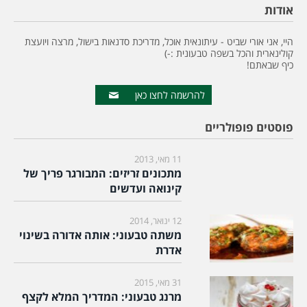
אודות
היי, אני אורי שביט - עיתונאית אוכל, מדריכת סדנאות בישול, מרצה ויועצת
קולינארית והכל בשפה טבעונית :-)
כיף שבאתם!
להרשמה לחצו כאן
פוסטים פופולריים
11 מאי, 2013
מתכונים זריזים: המבורגר פריך של
קינואה ועדשים
12 ינואר, 2014
משתה טבעוני: אותה אדורה בשינוי
אדרת
31 מאי, 2015
מרנג טבעוני: המדריך המלא לקצף