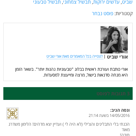
שביט
,
עדשים ירוקות
,
תבשיל צמחוני
,
תבשיל טבעוני
קטגוריות:
פוסט נבחר
אורי שביט
|
לצפייה בכל המאמרים מאת אורי שביט
אורי כותבת ועורכת ראשית בבלוג "טבעוניות נהנות יותר". בשאר הזמן
היא מנחה סדנאות בישול, מרצה ומייעצת למסעדות.
3 תגובות לפוסט
ונסה
הגיב:
14/05/2016 בשעה 21:14
הכנתי בלי התבלינים והצ'ילי (לא היה לי ) ועדיין יצא מדהים! הלימון משדרג
מאוד
תודה!