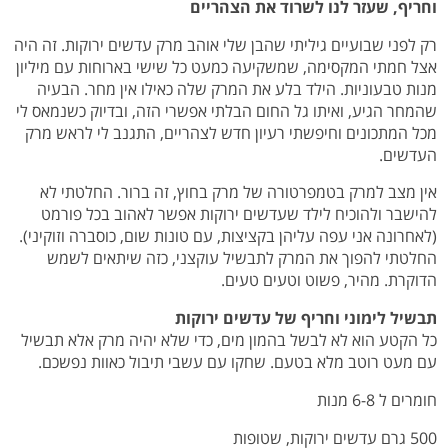
וחריף, שעזר לנו לשרוד את הצהריים
רק לפני שבועיים גיליתי שהבן שלי אוהב מרק עדשים ירוקות. זה היה
אצל חמתי המקסימה, שמשקיעה כמעט כל שישי בארוחות עם מיליון
מנות טבעוניות. הילד בלע את המרק שלה כאילו אין מחר. הבעיה
שהמחר הגיע, ואיתו גל החום הבלתי אפשרי הזה, ובדיוק כשנמאס לי
מכל המתכונים וחיפשתי רעיון חדש לצהריים, התגנב לי לראש מרק
העדשים.
אין מצב למרק בטמפרטורה של מרק בחוץ, זה ברור. החלטתי לא
להישבר ולהוכיח לילד שעדשים ירוקות אפשר לאהוב בכל פורמט
(לאחרונה אני עפה עליהן בקציצות, עם טונות שום, כוסברה וזוקיני).
החלטתי להפוך את המרק לתבשיל עוקצני, כזה שיתאים לשמש
הדוקרת. מהיר, פשוט וטעים טעים.
תבשיל לימוני וחריף של עדשים ירוקות
כל הקטע הוא לא לבשל בהמון מים, כדי שלא יהיה מרק אלא תבשיל
עם מעט רוטב מלא בטעם. שחקו עם עשבי תיבול כאוות נפשכם.
חומרים ל 6-8 מנות
500 גרם עדשים ירוקות, שטופות