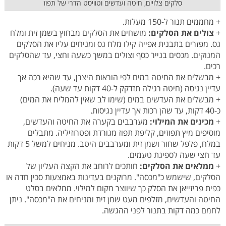
סלקים צלויים, חיטה ועדשים וטוויסט הדרי של תפוז
+ מחממים תנור ל-150 מעלות.
+
צולים את הסלקים:
מושחים את הסלקים מבחוץ בשמן זית ומלח
גס. מפזרים בתבנית אפייה קילו מלח גס ומניחים עליו את הסלקים
המנוקים. מכסים בנייר כסף וצולים במשך כשעה וחצי, עד שהסלקים
רכים.
+ מבשלים את החיטה במים לפי הוראות היצרן, עד שהיא רכה אך
עדיין נגיסה (חיטה רגילה תזדקק ל-40 דקות עד שעה).
+ מבשלים את העדשים במים (שימו לב שאין להמליח את המים)
כ-40 דקות, עד שהן רכות אך עדיין נגיסות.
+
מכינים את המילוי:
מערבבים בקערה את החיטה והעדשים,
מוסיפים מיץ תפוזים, קליפת תפוז מגורדת ופטרוזיליה. מתבלים
במלח, פלפל שחור ושמן זית ומערבבים היטב. מניחים למשל 5 דקות
עד חצי שעה לספיגת טעמים.
+
ממלאים את הסלקים:
חותכים לרוחב את הקצה העליון של
הסלקים, שישמש כ"מכסה". מרוקנים בעדינות באמצעות סכין חדה או
כפית פריזייאן את הסלק כך שיווצר מקום למילוי. ממלאים בסלט
החיטה והעדשים, מזלפים מעט שמן זית ומניחים את ה"מכסה". ניתן
לחמם כמה דקות בתנור לפני ההגשה.