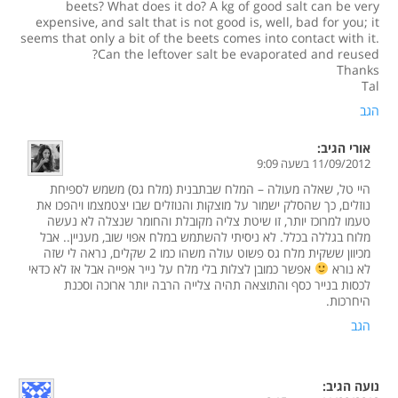
beets? What does it do? A kg of good salt can be very
expensive, and salt that is not good is, well, bad for you; it
seems that only a bit of the beets comes into contact with it.
Can the leftover salt be evaporated and reused?
Thanks
Tal
הגב
אורי
הגיב:
11/09/2012 בשעה 9:09
היי טל, שאלה מעולה – המלח שבתבנית (מלח גס) משמש לספיחת
נוזלים, כך שהסלק ישמור על מוצקות והנוזלים שבו יצטמצמו ויהפכו את
טעמו למרוכז יותר, זו שיטת צליה מקובלת והחומר שנצלה לא נעשה
מלוח בגללה בכלל. לא ניסיתי להשתמש במלח אפוי שוב, מעניין.. אבל
מכיוון ששקית מלח גס פשוט עולה משהו כמו 2 שקלים, נראה לי שזה
לא נורא
אפשר כמובן לצלות בלי מלח על נייר אפייה אבל אז לא כדאי
לכסות בנייר כסף והתוצאה תהיה צלייה הרבה יותר ארוכה וסכנת
היחרכות.
הגב
נועה
הגיב: