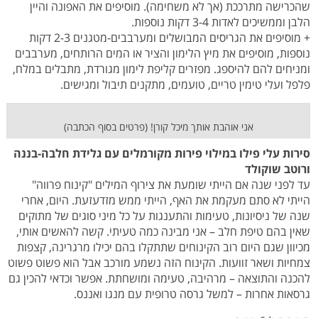
שהכרישה מתרככת (אך לא משחימה). מוסיפים את האפונה והיין
הלבן וממשיכים לאדות 3-4 דקות נוספות.
+ מוסיפים את הגריסים המבושלים ומערבבים-מטגנים 2-3 דקות
נוספות, מוסיפים את מיץ הלימון והציר או המים הרותחים, מערבבים
ומניחים להם להיספג. מפזרים קליפת לימון מגורדת, מתבלים במלח,
פלפל ועלי טימין טריים, טועמים, מתקנים תיבול ומגישים.
אני אוהבת אותך מיכל קורן! (פרטים בסוף הכתבה)
סירות עלי פילו במילוי פירות מקורמלים עם גלידת חלבה-בננה
ורוטב שוקולד
עד לפני שנה אם הייתי שומעת את צירוף המילים "קינוח פרווה"
הייתי לא סתם מעקמת את האף, הייתי ממש מזדעזעת. היום, אחרי
שנה של ניסיונות, טעימות והתענגות על כל מיני סוגים של מתוקים
שאין בהם טיפת חלב – אני מבינה כמה טעיתי. קשה להאשים אותי,
מכיוון שגם היום רוב הקינוחים שתתקלו בהם יכילו מרגרינה, קצפות
צמחיות ושאר זוועות. הקינוח הזה נשמע מורכב אבל הוא פשוט פשוט
להכנה והתוצאה – מרהיבה, טעימה ומושחתת. אפשר וכדאי להכין גם
גרסאות אחרות – למשל גרסה טרופית עם מנגו ואננס.