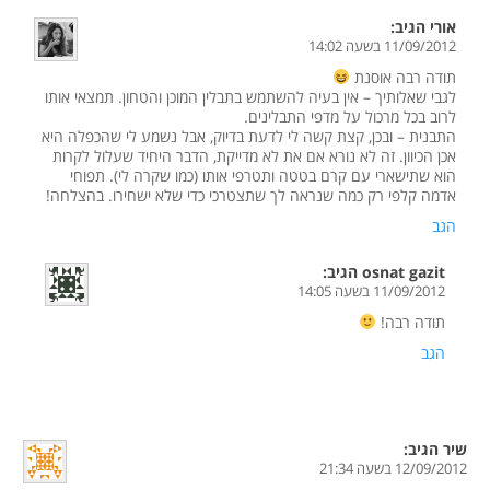
אורי
הגיב:
11/09/2012 בשעה 14:02
תודה רבה אוסנת
לגבי שאלותיך – אין בעיה להשתמש בתבלין המוכן והטחון. תמצאי אותו
לרוב בכל מרכול על מדפי התבלינים.
התבנית – ובכן, קצת קשה לי לדעת בדיוק, אבל נשמע לי שהכפלה היא
אכן הכיוון. זה לא נורא אם את לא מדייקת, הדבר היחיד שעלול לקרות
הוא שתישארי עם קרם בטטה ותטרפי אותו (כמו שקרה לי). תפוחי
אדמה קלפי רק כמה שנראה לך שתצטרכי כדי שלא ישחירו. בהצלחה!
הגב
osnat gazit
הגיב:
11/09/2012 בשעה 14:05
תודה רבה!
הגב
שיר
הגיב:
12/09/2012 בשעה 21:34