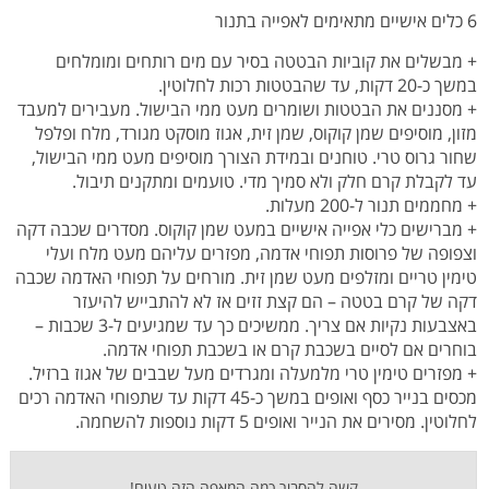
6 כלים אישיים מתאימים לאפייה בתנור
+ מבשלים את קוביות הבטטה בסיר עם מים רותחים ומומלחים
במשך כ-20 דקות, עד שהבטטות רכות לחלוטין.
+ מסננים את הבטטות ושומרים מעט ממי הבישול. מעבירים למעבד
מזון, מוסיפים שמן קוקוס, שמן זית, אגוז מוסקט מגורד, מלח ופלפל
שחור גרוס טרי. טוחנים ובמידת הצורך מוסיפים מעט ממי הבישול,
עד לקבלת קרם חלק ולא סמיך מדי. טועמים ומתקנים תיבול.
+ מחממים תנור ל-200 מעלות.
+ מברישים כלי אפייה אישיים במעט שמן קוקוס. מסדרים שכבה דקה
וצפופה של פרוסות תפוחי אדמה, מפזרים עליהם מעט מלח ועלי
טימין טריים ומזלפים מעט שמן זית. מורחים על תפוחי האדמה שכבה
דקה של קרם בטטה – הם קצת זזים אז לא להתבייש להיעזר
באצבעות נקיות אם צריך. ממשיכים כך עד שמגיעים ל-3 שכבות –
בוחרים אם לסיים בשכבת קרם או בשכבת תפוחי אדמה.
+ מפזרים טימין טרי מלמעלה ומגרדים מעל שבבים של אגוז ברזיל.
מכסים בנייר כסף ואופים במשך כ-45 דקות עד שתפוחי האדמה רכים
לחלוטין. מסירים את הנייר ואופים 5 דקות נוספות להשחמה.
קשה להסביר כמה המאפה הזה טעים!