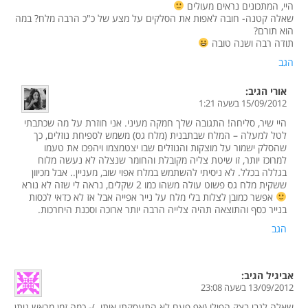
היי, המתכונים נראים מעולים
שאלה קטנה- חובה לאפות את הסלקים על מצע של כ"כ הרבה מלח? במה
הוא תורם?
תודה רבה ושנה טובה
הגב
אורי
הגיב:
15/09/2012 בשעה 1:21
היי שיר, סליחה! התגובה שלך חמקה מעיני. אני חוזרת על מה שכתבתי
לטל למעלה – המלח שבתבנית (מלח גס) משמש לספיחת נוזלים, כך
שהסלק ישמור על מוצקות והנוזלים שבו יצטמצמו ויהפכו את טעמו
למרוכז יותר, זו שיטת צליה מקובלת והחומר שנצלה לא נעשה מלוח
בגללה בכלל. לא ניסיתי להשתמש במלח אפוי שוב, מעניין.. אבל מכיוון
ששקית מלח גס פשוט עולה משהו כמו 2 שקלים, נראה לי שזה לא נורא
אפשר כמובן לצלות בלי מלח על נייר אפייה אבל אז לא כדאי לכסות
בנייר כסף והתוצאה תהיה צלייה הרבה יותר ארוכה וסכנת היחרכות.
הגב
אביגיל
הגיב:
13/09/2012 בשעה 23:08
שאלה לגבי בצק הפילו (אף פעם לא התעסקתי איתו..)- כמה זמן מראש ניתן