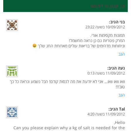
18 תגובות לפוסט
בני
הגיב:
10/09/2012 בשעה 23:22
תמונות מקסימות אורי.
המרק פטריות גם כן נראה מחשמל!
וניחוחות מדהימים של בריאות עולים מארוחת החג שלך
הגב
נעה
הגיב:
11/09/2012 בשעה 0:13
וואו וואו וואו… אני לא יודעת את מה לנסות קודם! הכל נשמע ונראה כל כך
טוב!!!
הגב
Tal
הגיב:
11/09/2012 בשעה 4:20
Hello,
Can you please explain why a kg of salt is needed for the