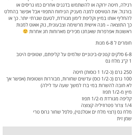
רגילה, חיטה ירוקה או להשתמש בדגנים אחרים כמו גריסים או
בורגול. את הטוויסט למנה מעניק הניחוח התפוזי אבל אפשר בהחלט
להחליף אותו במיץ וקליפת לימון מגורדת, לטעם שגרתי יותר. כך או
כך התוצאה – מנה אישית מרשימה וצבעונית, נוק אאוט למנות
ראשונות אפרפרות שאנחנו מכירים מארוחות חג אחרות
חומרים ל 6-8 מנות
6-8 סלקים קטנים-בינוניים שלמים על קליפתם, שטופים היטב
1 ק"ג מלח גס
250 גרם (כ-1/2 1 כוסות) חיטה
100 גרם (כ-1/2 כוס) עדשים שחורות, מבוררות ושטופות (אפשר אך
לא חובה להשרות במי ברז למשך שעה עד לילה)
מיץ מ-1/2 תפוז
קליפה מגורדת מ-1/2 תפוז
1/4 צרור פטרוזיליה קצוצה
מלח גס (רצוי מלח ים אטלנטי), פלפל שחור גרוס טרי
שמן זית