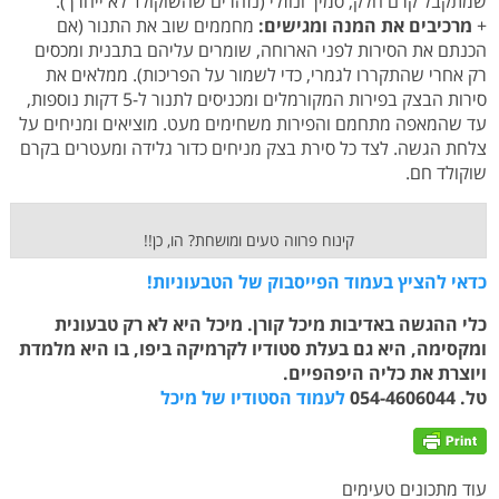
שמתקבל קרם חלק, סמיך ונוזלי (נזהרים שהשוקולד לא ייחרך).
+
מרכיבים את המנה ומגישים:
מחממים שוב את התנור (אם
הכנתם את הסירות לפני הארוחה, שומרים עליהם בתבנית ומכסים
רק אחרי שהתקררו לגמרי, כדי לשמור על הפריכות). ממלאים את
סירות הבצק בפירות המקורמלים ומכניסים לתנור ל-5 דקות נוספות,
עד שהמאפה מתחמם והפירות משחימים מעט. מוציאים ומניחים על
צלחת הגשה. לצד כל סירת בצק מניחים כדור גלידה ומעטרים בקרם
שוקולד חם.
קינוח פרווה טעים ומושחת? הו, כן!!
כדאי להציץ בעמוד הפייסבוק של הטבעוניות!
כלי ההגשה באדיבות מיכל קורן. מיכל היא לא רק טבעונית
ומקסימה, היא גם בעלת סטודיו לקרמיקה ביפו, בו היא מלמדת
ויוצרת את כליה היפהפיים.
טל. 054-4606044
לעמוד הסטודיו של מיכל
עוד מתכונים טעימים