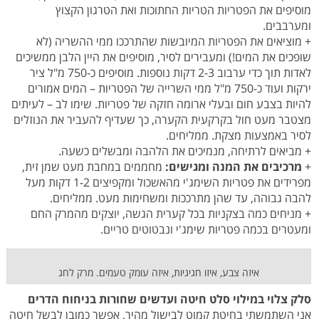
מוסיפים את הפטריות הטריות החתוכות ואת הטרגון הקצוץ
ומערבבים.
+ מוציאים את הפטריות המיובשות שהתרככו ממי ההשריה (לא
שופכים את המים!) ומעבירים לסיר, מוסיפים את היין הלבן ממשיכים
לאדות תוך כדי ערבוב 2-3 דקות נוספות. מוסיפים כ-750 מ"ל ציר
ירקות ועוד כ-750 מ"ל ממי השרייה של הפטריות – המים אמורים
להיות בצבע חום ובעלי ארומה חזקה של פטריות. שימו לב – לעיתים
מצטבר מעט חול בקרקעית הקערה, כך שעדיף להעביר את הנוזלים
לסיר באמצעות מצקת. ממליחים.
+ מביאים לרתיחה, מנמיכים את הלהבה ומבשלים כשעה.
+
מרכיבים את המנה ומגישים:
מחממים במחבת מעט שמן זית,
מפרידים את פטריות השימג'י מהאשכול ומקפיצים 1-2 דקות מעל
להבה גבוהה, עד שהן מתרככות ומשחימות מעט. ממליחים.
+ מניחים כמה בצקניות בכל קערית הגשה, יוצקים מהמרק החם
ומעטרים בכמה פטריות שימג'י ונבטוטים טריים.
איזה צבע, איזו חגיגיות, איזה עומק טעמים. מרק לחג
סלק צלוי במילוי סלט חיטה ועדשים שחורות בניחוח הדרים
אני השתמשתי בחיטת קמוט לבישול מהיר, אפשר כמובן לבשל חיטה