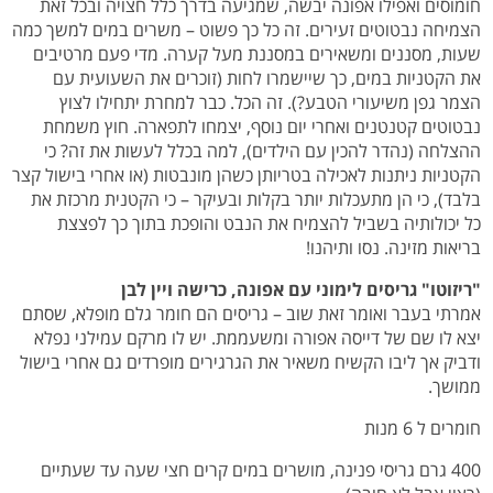
חומוסים ואפילו אפונה יבשה, שמגיעה בדרך כלל חצויה ובכל זאת
הצמיחה נבטוטים זעירים. זה כל כך פשוט – משרים במים למשך כמה
שעות, מסננים ומשאירים במסננת מעל קערה. מדי פעם מרטיבים
את הקטניות במים, כך שיישמרו לחות (זוכרים את השעועית עם
הצמר גפן משיעורי הטבע?). זה הכל. כבר למחרת יתחילו לצוץ
נבטוטים קטנטנים ואחרי יום נוסף, יצמחו לתפארה. חוץ משמחת
ההצלחה (נהדר להכין עם הילדים), למה בכלל לעשות את זה? כי
הקטניות ניתנות לאכילה בטריותן כשהן מונבטות (או אחרי בישול קצר
בלבד), כי הן מתעכלות יותר בקלות ובעיקר – כי הקטנית מרכזת את
כל יכולותיה בשביל להצמיח את הנבט והופכת בתוך כך לפצצת
בריאות מזינה. נסו ותיהנו!
"ריזוטו" גריסים לימוני עם אפונה, כרישה ויין לב
ן
אמרתי בעבר ואומר זאת שוב – גריסים הם חומר גלם מופלא, שסתם
יצא לו שם של דייסה אפורה ומשעממת. יש לו מרקם עמילני נפלא
ודביק אך ליבו הקשיח משאיר את הגרגירים מופרדים גם אחרי בישול
ממושך.
חומרים ל 6 מנות
400 גרם גריסי פנינה, מושרים במים קרים חצי שעה עד שעתיים