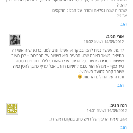
להכין?
שתהיה שנה נפלאה ותודה על הבלוג המקסים
אביגיל
הגב
אורי
הגיב:
14/09/2012 בשעה 16:02
לדעתי אפשר נניח להכין בבוקר או אפילו ערב לפני, ברגע שזה אפוי זה
מתייצב ונשאר בצורה שלו. הבעיה היא לשמור על הפריכות – לכן חשוב
שיישמר בסביבה יבשה ככל הניתן. אני השארתי לילה בתבנית מכוסה
נייר כסף – ממילא הוא נכנס לחימום חוזר.. אבל עדיף כמובן להכין כמה
שיותר קרוב למועד השימוש.
ותודה על המילים החמות
הגב
רנה
הגיב:
14/09/2012 בשעה 14:01
אהבתי את הרעיון של ראש כרוב במקום ראש דג.
הגב