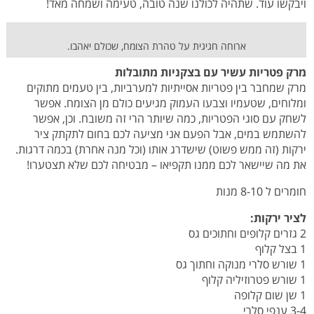
ויבקשו עוד. שתהיה לכולנו שנה טובה, טעימה ושמחה מאד!
ארוחה חגיגית על טהרת הצומח, שכולם יאהבו.
מרק פטריות עשיר עם בצקניות מתובלות
מרק שמחבר בין פטריות אסייתיות למערביות, בין טעמים מתוקים
ומלוחים, שטעמיו וצבעו העמוק מגיעים כולם מן הצומח. אפשר
לשחק עם סוגי הפטריות, כמה שיותר הרי זה משובח. וכן, אפשר
להשתמש במים, אבל הפעם אני מציעה לכם בחום לתקתק ציר
ירקות (זה ממש פשוט) שישדרג אותו (וכל מנה אחרת) בכמה דרגות.
את מה שיישאר לכם ממנו תקפיאו – מבטיחה לכם שלא תצטערו!
חומרים ל 8-10 מנות
לציר ירקות:
2 גזרים קלופים וחתוכים גס
1 בצל קלוף
1 שורש סלרי מנוקה וחתוך גס
1 שורש פטרוזיליה קלוף
1 שן שום קלופה
3-4 ענפי סלרי