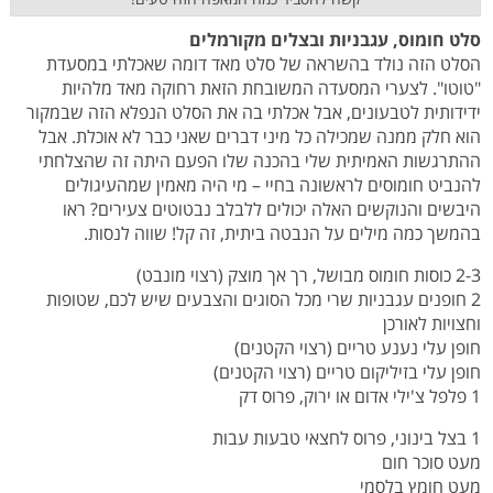
סלט חומוס, עגבניות ובצלים מקורמלים
הסלט הזה נולד בהשראה של סלט מאד דומה שאכלתי במסעדת
"טוטו". לצערי המסעדה המשובחת הזאת רחוקה מאד מלהיות
ידידותית לטבעונים, אבל אכלתי בה את הסלט הנפלא הזה שבמקור
הוא חלק ממנה שמכילה כל מיני דברים שאני כבר לא אוכלת. אבל
ההתרגשות האמיתית שלי בהכנה שלו הפעם היתה זה שהצלחתי
להנביט חומוסים לראשונה בחיי – מי היה מאמין שמהעיגולים
היבשים והנוקשים האלה יכולים ללבלב נבטוטים צעירים? ראו
בהמשך כמה מילים על הנבטה ביתית, זה קל! שווה לנסות.
2-3 כוסות חומוס מבושל, רך אך מוצק (רצוי מונבט)
2 חופנים עגבניות שרי מכל הסוגים והצבעים שיש לכם, שטופות
וחצויות לאורכן
חופן עלי נענע טריים (רצוי הקטנים)
חופן עלי בזיליקום טריים (רצוי הקטנים)
1 פלפל צ'ילי אדום או ירוק, פרוס דק
1 בצל בינוני, פרוס לחצאי טבעות עבות
מעט סוכר חום
מעט חומץ בלסמי