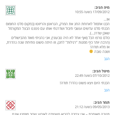
מיה
הגיב:
17/09/2012 בשעה 10:55
אז…
הכנו אתמול לארוחת החג את המרק, הגראטן והריזוטו (במקום סלט החומוס
הכנתי סלט עדשים ועשבי תיבול ושדרגתי אותו עם פטנט הבצל המקורמל
שאכן שדרג…).
כולם טרפו הכל (ואף אחד לא היה טבעוני), אני נהניתי מאוד מהבישולים
(הרבה יותר כיף ממנות "רגילות" לחג), וזו היתה פשוט פתיחת שנה נהדרת,
אז מלא תודה!
ושנה טובה
הגב
מיטל
הגיב:
07/10/2012 בשעה 22:49
הכנתי היום ויצא פשוט נהדר! תודה!
הגב
תמר
הגיב:
09/05/2013 בשעה 21:12
תגובה מאוחרת – אני צריכה להביא פשטידה לאירוע שרוב מוזמניו אינם