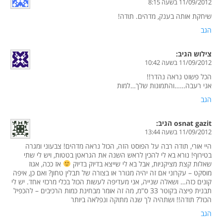
11/09/2012 בשעה 8:15
שיחקת אותה בענק, מדהים. תודה!
הגב
צילוש
הגיב:
11/09/2012 בשעה 10:42
הכל פשוט נראה נהדר!!
אני רעבה……והתמונות שלך…למות
הגב
osnat gazit
הגיב:
11/09/2012 בשעה 13:44
היי אורי, תודה רבה על הפוסט הזה, הכול נראה מדהים! צבעוני ומגרה
בטירוף! נורא בא לי להכין לראש השנה את הגראטן בטטות, ויש לי שתי
שאלות קצת מציקניות, אבל בא לי שייצא בדיוק בדיוק
אז ככה, אגוז
מוסקט – עקרוני אם זה יהיה מגורר או בצורה של תבלין טחון? ואם כן, איפה
קונים כזה… ושאלה שנייה, אני מעדיפה לעשות הכול בכלי מרכזי אחד. יש לי
תבנית פיצה בקוטר 33 ס"מ, מה זה אומר מבחינת כמות הרכיבים – להכפיל
הכול? תודה!! ושתהיה לך שנה מתוקה ונפלאה ביותר
הגב