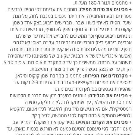
+ מחממים תנור ל-180 מעלות.
+
מכינים את סירות הפילו:
חותכים את ערימת דפי הפילו לרבעים.
מפרידים רבע מהחבילה ואת היתר מכסים במגבת לחה, על מנת
שעלי הפילו לא יתייבשו וישברו. מברישים ריבוע בצק אחד בשמן
קוקוס ומניחים עליו ריבוע נוסף באופן לא חופף, מברישים גם אותו
ומניחים ריבוע נוסף וכך ממשיכים להבריש ולהניח עד שיש לנו
ארבעה ריבועי בצק מוברשים ומונחים זה על זה באופן לא לגמרי
חופף. יוצרים מהעלים צורת סירה או קערית ומניחים בתבנית צרה
(אפשר אינגליש למשל או תבנית שקעים של מאפינס) כדי שהסירה
תשמור על צורתה. ממשיכים כך עד שמתקבלות 6 סירות. אופים 5-10
דקות, עד שהבצק נעשה פריך ושחום וצורתו מתייצבת.
+
מקרמלים את הפירות:
מחממים במחבת שמן קוקוס וסילאן.
מוסיפים את הפירות ומקפיצים-מערבבים בעדינות 2-3 דקות עד
שהפירות נעטפים בסילאן ומתרככים מעט.
+
מכינים את הגלידה:
טוחנים במעבד מזון את הבננות הקפואות
עם הטחינה והסילאן, עד שמתקבלת גלידה חלקה, סמיכה
ו"מסטיקית". אם לא מגישים מיד ניתן להעביר לכלי אטום, להקפיא
ולהוציא מהמקפיא כמה דקות לפני ההגשה, לריכוך קל.
+
מכינים את הקרם:
ממיסים בסיר קטן את השוקולד המריר עם
מעט "חלב" לפי טעמכם (הטעם כמעט לא מורגש בכמות כזאת), עד