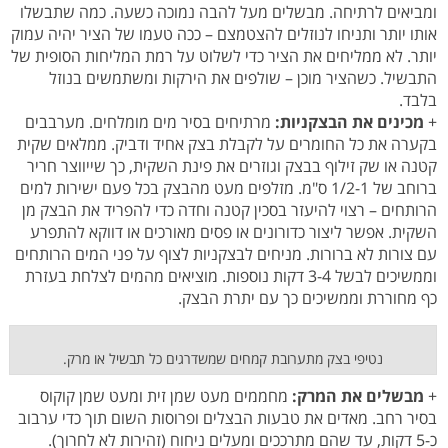
ומביאים לרתיחה. מבשלים מעל להבה נמוכה כשעה. כמה שתבשלו
אותו יותר ותניחו לנוזלים להצטמצם – ככה טעמו של הציר יהיה עמוק
יותר. לא ממליחים את הציר כדי לשלוט על רמת המליחות הסופית של
התבשיל. כשהציר מוכן – שולפים את הירקות ומשתמשים בנוזל
בלבד.
+
מכינים את הבצקניות:
מרתיחים בסיר מים מומלחים. מערבבים
בקערה את כל החומרים על לקבלת בצק אחיד ודביק. ממלאים שקית
קטנה או שק זילוף בבצק וגוזרים את פינת השקית, כך שייווצר חריר
ברוחב של 1/2-1 ס"מ. מזלפים מעט מהבצק בכל פעם ישירות למים
הרותחים – רצוי להיעזר בסכין קטנה וחדה כדי להפריד את הבצק מן
השקית. אפשר ליצור כדורונים או פסים מאורכים או דווקא להתפרע
עם צורות לא ברורות. מניחים לבצקניות לצוף על פני המים הרותחים
וממשיכים לבשל 3-4 דקות נוספות. מוציאים מהמים לצלחת בעזרת
כף מחוררת וממשיכים כך עם יתרת הבצק.
נטיפי בצק מתערובת קמחים שמשדרגים כל תבשיל או מרק.
+
מבשלים את המרק:
מחממים מעט שמן זית ומעט שמן קוקוס
בסיר רחב. מאדים את טבעות הבצלים ופרוסות השום תוך כדי ערבוב
כ-5 דקות, עד שהם מתרככים ומעלים ניחוח (זהירות לא לחרוך).