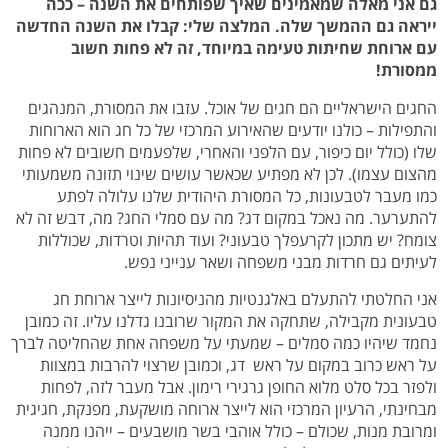
גם אני מאלה שמאמינים שאיך שפותחים את השנה – ככה
ייראה גם ההמשך שלה. המלצה שלי: קבלו את השנה החדשה
עם ארוחת שחיתות טעימה במיוחד, זה לא פחות חשוב
ממסורת!
החגים הישראליים הם חגים של אוכל. עזבו את המסורת, המנהגים
והתפילות – כולנו יודעים שהאירוע המרכזי של כל חג הוא הארוחות
שלו (כולל יום כיפור, עם הלפני והאחרי, שלפעמים חשובים לא פחות
מהצום עצמו). לכן לא מפתיע שכאשר עושים שינוי תזונה משמעותי
כמו מעבר לטבעונות, כל המסורת היהודית שלנו עלולה לפתע
להתערער. מה נאכל במקום דג? מה עם סמלי החג? מה, דבש זה לא
צומח? יש מתכון לקרעפלך טבעוני? ועוד תהיות וטרדות, שכוללות
לעיתים גם חרדות מבני משפחה ושאר ענייני נפש.
אני החלטתי להתעלם באלגנטיות מהניסיונות לייצר ארוחת חג
טבעונית מקבילה, שתחקה את המקור שרובנו גדלנו עליו. זה כמובן
נחמד שיהיו כמה סמלים – שמעתי על משפחה אחת שהחליטה לברך
על ראש כרוב במקום על ראש דג, וכמובן שרצוי להרבות במצוות
ולפזר בכל סלט מלוא החופן גרגירי רימון. אבל מעבר לזה, לפחות
מבחינתי, הרעיון המרכזי הוא לייצר ארוחה מושקעת, מפנקת, חגיגית
ומרובת מנות, שכולם – כולל אוהבי בשר מושבעים – ייהנו ממנה