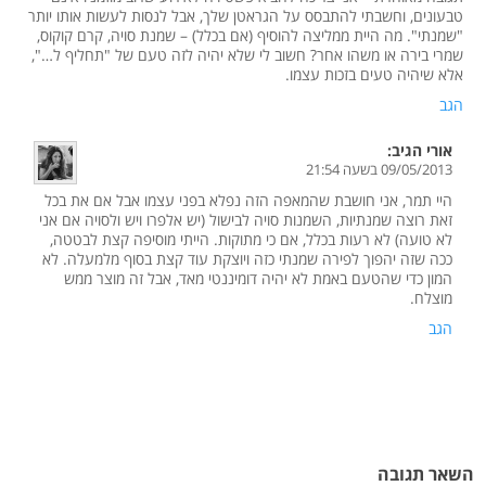
טבעונים, וחשבתי להתבסס על הגראטן שלך, אבל לנסות לעשות אותו יותר
"שמנתי". מה היית ממליצה להוסיף (אם בכלל) – שמנת סויה, קרם קוקוס,
שמרי בירה או משהו אחר? חשוב לי שלא יהיה לזה טעם של "תחליף ל…",
אלא שיהיה טעים בזכות עצמו.
הגב
אורי
הגיב:
09/05/2013 בשעה 21:54
היי תמר, אני חושבת שהמאפה הזה נפלא בפני עצמו אבל אם את בכל
זאת רוצה שמנתיות, השמנות סויה לבישול (יש אלפרו ויש ולסויה אם אני
לא טועה) לא רעות בכלל, אם כי מתוקות. הייתי מוסיפה קצת לבטטה,
ככה שזה יהפוך לפירה שמנתי כזה ויוצקת עוד קצת בסוף מלמעלה. לא
המון כדי שהטעם באמת לא יהיה דומיננטי מאד, אבל זה מוצר ממש
מוצלח.
הגב
השאר תגובה