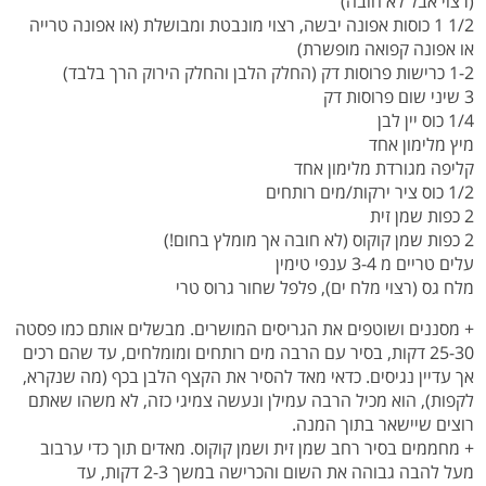
(רצוי אבל לא חובה)
1/2 1 כוסות אפונה יבשה, רצוי מונבטת ומבושלת (או אפונה טרייה
או אפונה קפואה מופשרת)
1-2 כרישות פרוסות דק (החלק הלבן והחלק הירוק הרך בלבד)
3 שיני שום פרוסות דק
1/4 כוס יין לבן
מיץ מלימון אחד
קליפה מגורדת מלימון אחד
1/2 כוס ציר ירקות/מים רותחים
2 כפות שמן זית
2 כפות שמן קוקוס (לא חובה אך מומלץ בחום!)
עלים טריים מ 3-4 ענפי טימין
מלח גס (רצוי מלח ים), פלפל שחור גרוס טרי
+ מסננים ושוטפים את הגריסים המושרים. מבשלים אותם כמו פסטה
25-30 דקות, בסיר עם הרבה מים רותחים ומומלחים, עד שהם רכים
אך עדיין נגיסים. כדאי מאד להסיר את הקצף הלבן בכף (מה שנקרא,
לקפות), הוא מכיל הרבה עמילן ונעשה צמיגי כזה, לא משהו שאתם
רוצים שיישאר בתוך המנה.
+ מחממים בסיר רחב שמן זית ושמן קוקוס. מאדים תוך כדי ערבוב
מעל להבה גבוהה את השום והכרישה במשך 2-3 דקות, עד