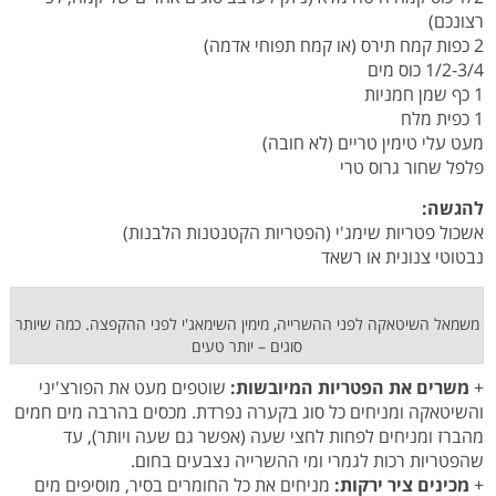
רצונכם)
2 כפות קמח תירס (או קמח תפוחי אדמה)
1/2-3/4 כוס מים
1 כף שמן חמניות
1 כפית מלח
מעט עלי טימין טריים (לא חובה)
פלפל שחור גרוס טרי
להגשה:
אשכול פטריות שימג'י (הפטריות הקטנטנות הלבנות)
נבטוטי צנונית או רשאד
משמאל השיטאקה לפני ההשרייה, מימין השימאג'י לפני ההקפצה. כמה שיותר
סוגים – יותר טעים
+
משרים את הפטריות המיובשות:
שוטפים מעט את הפורצ'יני
והשיטאקה ומניחים כל סוג בקערה נפרדת. מכסים בהרבה מים חמים
מהברז ומניחים לפחות לחצי שעה (אפשר גם שעה ויותר), עד
שהפטריות רכות לגמרי ומי ההשרייה נצבעים בחום.
+
מכינים ציר ירקות:
מניחים את כל החומרים בסיר, מוסיפים מים