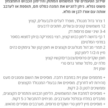
שילוב הטעמים של המשמש המתוק והלימון הכבוש החמצמץ
פשוט נפלא. ניתן להגיש את המנה כסלט חם, תוספת או לערבב
אותה עם אורז לבן או מלא.
1 צרור גדול מנגולד, מופרד לעלים ולגבעולים, קצוץ
12 משמשים קטנים ובשלים, חתוכים לרבעים
3-4 שיני שום פרוסות דק
1 כף גדושה לימון כבוש קצוץ, רצוי בפפריקה (ניתן למצוא בסופר
במדפי הסלטים)
2 תמרי מג'הול מגולענים וקצוצים או חופן קטן של צימוקים כהים
מיץ מ-1/2 לימון קטן
חופן שקדים פרוסים/צנוברים/קשיו קצוץ
מלח ים, פלפל שחור גרוס טרי
שמן זית
+ מחממים שמן זית במחבת רחבה. מוסיפים את השום ומטגנים מעט
(זהירות לא לחרוך!). מוסיפים את גבעולי המנגולד הקצוצים
וממשיכים לטגן 2-3 דקות.
+ מוסיפים למחבת את המשמשים, הלימון הכבוש והתמרים הקצוצים,
מתבלים במלח ובפלפל ומערבבים. מניחים להתבשל כ-5 דקות.
+ מוסיפים מיץ לימון טרי ושקדים פרוסים, מערבבים ומסירים מהאש.