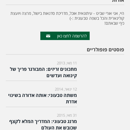
היי, אני אורי שביט - עיתונאית אוכל, מדריכת סדנאות בישול, מרצה ויועצת
קולינארית והכל בשפה טבעונית :-)
כיף שבאתם!
להרשמה לחצו כאן
פוסטים פופולריים
11 מאי, 2013
מתכונים זריזים: המבורגר פריך של
קינואה ועדשים
12 ינואר, 2014
משתה טבעוני: אותה אדורה בשינוי
אדרת
31 מאי, 2015
מרנג טבעוני: המדריך המלא לקצף
שכובש את העולם