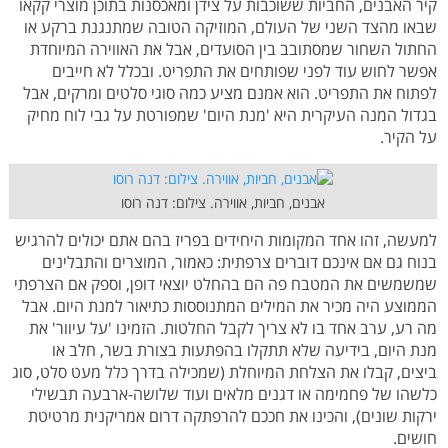
קיר האבנים, החביות ששוכבות על צידן ומאכסנות בתוכן מוצרי קקאו
שבאו מהצד השני של העולם, המוזיקה הטובה שמתנגנת ברקע או
החתול השחור שמסתובב בין הסועדים, אבל את האווירה המיוחדת
אפשר לחוש עוד לפני שפותחים את התפריט. ובכלל לא חייבים
לפתוח את התפריט. הוא אמנם מציע כמה סוגי סלטים ומרקים, אבל
בגדול המנה העיקרית היא 'מנת היום' שמפורטת על גבי לוח מחיק
על הקיר.
אבנים, חביות, אווירה. צילום: דנה רוסו
למעשה, זהו אחד המקומות היחידים בפריז בהם אתם יכולים להרגיש
בנוח גם אם אינכם דוברים צרפתית: כאמור, המוצרים והתבלינים
שמשמשים את המטבח פה הם בהחלט יוצאי דופן, וספק אם הצרפתי
הממוצע היה מכיר את המילים המתנוססות כתיאור למנת היום. אבל
מה רע, ערב אחד בו לא צריך לקבל החלטות. הזמינו 'על עיוור' את
מנת היום, בידיעה שלא תתקלו בהפתעות בצורת בשר, חלב או
ביצים, קבלו את הצלחת המיוחלת (שמכילה בדרך כלל מעט סלט, סוג
כלשהו של פחמימה או דגנים מלאים ועוד שלושה-ארבעה תבשילי
ירקות שונים), והכינו את חככם להרפתקה דרום אמריקנית מרטיטת
חושים.