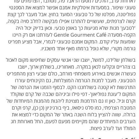
לארוחת ערב, הולכים למסעדה! אבל פה, מסתבר, הצרפתים עוד
טעוני שיפור. במסעדות איטלקיות אמנם אפשר למצוא את הספגטי
נפוליטנה, מפלטו של כל טבעוני הסועד בחוץ. אבל מעבר לכך קצת
קשה לצרפתים, שעשויים להתרגז אפילו מבקשה לחלב סויה בקפה,
'לטבען' מנות שלא מגיעות כך באופן טבעי. וכאן בדיוק יכול היה
הקפה-מסעדה Gentle Gourment Café לעזרתנו אם רק היינו
שומעות עליו קודם. המקום אמנם טבעוני לגמרי, אבל מציע תפריט
גורמה מקורי, שלא נופל ברמתו מאף אחד משכניו.
בשולחן שלידנו, למשל, ישבו שני אנשי עסקים שחיפשו מקום לאכול
בו צהריים ונקלעו לכאן במקרה. מאחורינו, בשולחן ארוך, ישבו
כעשרה אנשים באירוע משפחתי מורחב, כולם שבעי רצון מהתפריט
הטבעוני. מעבר למנות הגורמה המוצלחות, גם הקינוחים עוררו
התרגשות לא קטנה בשולחננו הקט. לבסוף הזמנו את הגרסה של
המקום ל'עוגת נפוליאון'- דפי פילו וביניהם שכבה של קרם שוקולד
וקרם וניל. כאן זו גם הזדמנות מצוינת ליהנות מהמנות המיוחדות של
המטבח הצרפתי, כמו סלט ניסואז, ביף בורגיניון (כן כן), קרפ וקרם
ברולה. שווה להציץ בלוח השנה באתר של המקום כדי למצוא את
הערבים המיוחדים שהם מקיימים מפעם לפעם, החל מארוחת חג
המולד ועד לערב פיצות.