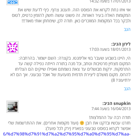
17/01/2013 בשעה 14:32
אוי איזו נחת לקרוא את הפוסט הזה. תענוג צרוף. כיף לדעת שיש את
המקומות האלה בעיר האורות. זה פשוט עושה חשק להזמין כרטיס, לטוס
ולבקר בכל המקומות המוזכרים כאן. תודה לכן, שימחתן אותי מאוד!!!
הגב
לירון
הגיב:
18/01/2013 בשעה 17:03
הי, היינו בשבוע שעבר בווי אלימנטו. בקצרה: השם ישמור. בהרחבה:
המקום מצחין מרטיבות וטחב, וכל מנה בתורה הייתה נפילה קשה עד
התרסקות. ירקות מבושלים עד צאת נשמתם ואפילו שייקים הם הצליחו
להרוס. מקום מושלם ליצירת תדמית מזעזעת של אוכל טבעוני. אך הם לא
ירתיעוני! 8)
הגב
snupkin
הגיב:
16/04/2013 בשעה 7:44
תודה רבה על ההמלצות!
חזרנו עכשיו ובדקנו את רובן
(ועוד מקומות אחרים). את ההתרשמות שלי
אפשר לקרוא בפוסט טבעוני בפאריז (ירק לכל פועל):
13/04/16/%d7%98%d7%91%d7%a2%d7%95%d7%a0%d7%95%d7%aa-