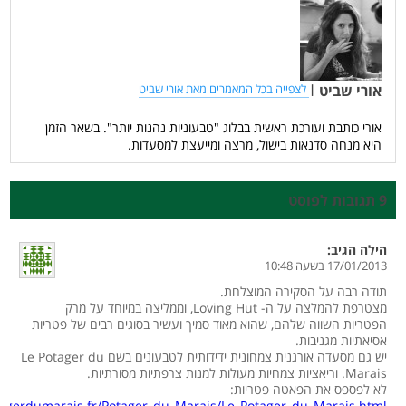
אורי שביט
|
לצפייה בכל המאמרים מאת אורי שביט
אורי כותבת ועורכת ראשית בבלוג "טבעוניות נהנות יותר". בשאר הזמן
היא מנחה סדנאות בישול, מרצה ומייעצת למסעדות.
9 תגובות לפוסט
הילה
הגיב:
17/01/2013 בשעה 10:48
תודה רבה על הסקירה המוצלחת.
מצטרפת להמלצה על ה- Loving Hut, וממליצה במיוחד על מרק
הפטריות השווה שלהם, שהוא מאוד סמיך ועשיר בסוגים רבים של פטריות
אסיאתיות מגניבות.
יש גם מסעדה אורגנית צמחונית ידידותית לטבעונים בשם Le Potager du
Marais. וריאציות צמחיות מעולות למנות צרפתיות מסורתיות.
לא לפספס את הפאטה פטריות:
tagerdumarais.fr/Potager_du_Marais/Le_Potager_du_Marais.html