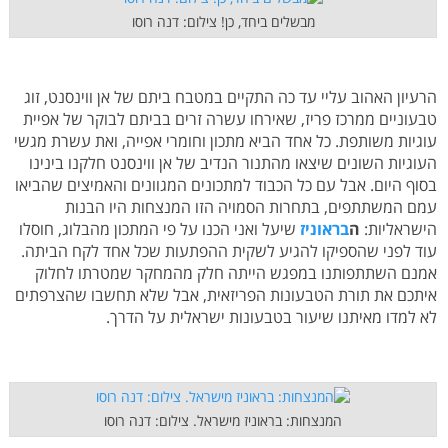
מבשלים ביחד, כן! צילום: דנה רוסו
הרעיון האהוב עליי עד כה התקיים במטבח ביתם של אן ווינסנט, זוג
טבעוניים ממרכז פריז, שאירחו עשרה זרים בביתם לבוקר של אפיית
עוגיות משותפת. כל אחד הביא מתכון וחומרי אפייה, ואת עשרת מגשי
העוגיות השונים שיצאו מהתנור הנדיב של אן ווינסנט חלקנו בינינו
בסוף היום. אבל עם כל הכבוד למתכונים המגוונים והאמיצים שהביאו
עמם המשתתפים, בתחרות הסמויה הזו המנצחות היו הבנות
הישראליות:
ה
בראוניז
שיעל ואני הכנו על פי המתכון מהבלוג, חוסלו
עוד לפני שהספיקו להגיע לשקית ההפתעות שכל אחד לקח הביתה.
אמנם השתתפותנו במפגש הייתה חלק מהמחקר שמטרתו לחלוק
איתכם את תורת הטבעונות הפריזאית, אבל שלא תחשבו שהצרפתים
לא למדו מאיתנו שיעור בטבעונות ישראלית על הדרך.
המנצחות: בראוניז מישראל. צילום: דנה רוסו