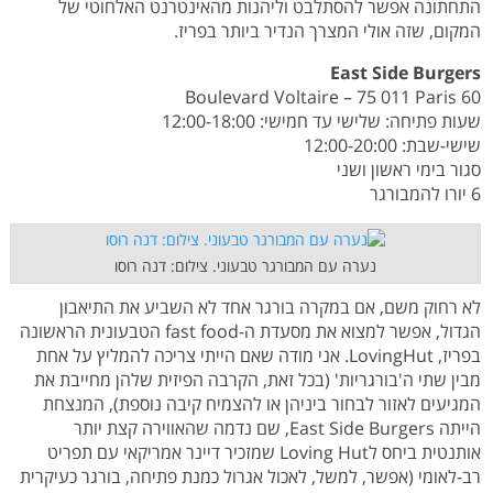
התחתונה אפשר להסתלבט וליהנות מהאינטרנט האלחוטי של
המקום, שזה אולי המצרך הנדיר ביותר בפריז.
East Side Burge
rs
60 Boulevard Voltaire – 75 011 Paris
שעות פתיחה: שלישי עד חמישי: 12:00-18:00
שישי-שבת: 12:00-20:00
סגור בימי ראשון ושני
6 יורו להמבורגר
נערה עם המבורגר טבעוני. צילום: דנה רוסו
לא רחוק משם, אם במקרה בורגר אחד לא השביע את התיאבון
הגדול, אפשר למצוא את מסעדת ה-fast food הטבעונית הראשונה
בפריז, LovingHut. אני מודה שאם הייתי צריכה להמליץ על אחת
מבין שתי ה'בורגריות' (בכל זאת, הקרבה הפיזית שלהן מחייבת את
המגיעים לאזור לבחור ביניהן או להצמיח קיבה נוספת), המנצחת
הייתה East Side Burgers, שם נדמה שהאווירה קצת יותר
אותנטית ביחס לLoving Hut שמזכיר דיינר אמריקאי עם תפריט
רב-לאומי (אפשר, למשל, לאכול אגרול כמנת פתיחה, בורגר כעיקרית