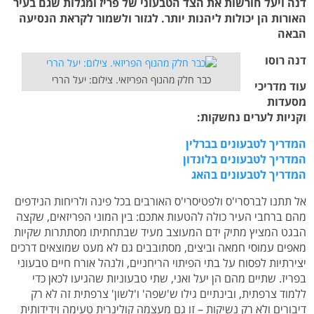
דנה ויעל חורשות את הצד הטבעוני של פריז ומגלות שגם בעיר
האורות הן יכולות ליהנות יותר. לגזור ולשמור לקראת הנסיעה
הבאה
דנה רוסו
כבר חלק מהנוף הפריזאי. צילום: יעל הררי
עוד מדריכי
מסעדות
וקניות לערים נחשקות:
המדריך לטבעונים בברלין
המדריך לטבעונים בלונדון
המדריך לטבעונים בהאג
אל תתנו לברסרי'ס ולפטיסרי'ס האורבים בכל פינה ולריחות הנידפים
מהם ברחבי העיר כולה להטעות אתכם: בין המוני הפריזאים, שקצה
הבגט המציץ מתיק ידם המעוצב מעיד שבתחתיתו מסתתרות שקיות
מאפים עמוסי חמאה וביצים, מסתובבים גם לא מעט שמוצאים דרכים
יצירתיות לפסוח על בתי הפיתוי הריחניים, ולנהל אורח חיים טבעוני
בפריז. שתיים מהם הן יעל ואני, שתי טבעוניות שהגיעו לכאן כדי
ללמוד צרפתית, ובינתיים גילו ש'שפה' ו'לשון' צרפתית זה לא רק
דיבורים ולא רק נשיקות – זו גם מעצמה קולינרית טעימה וידידותית