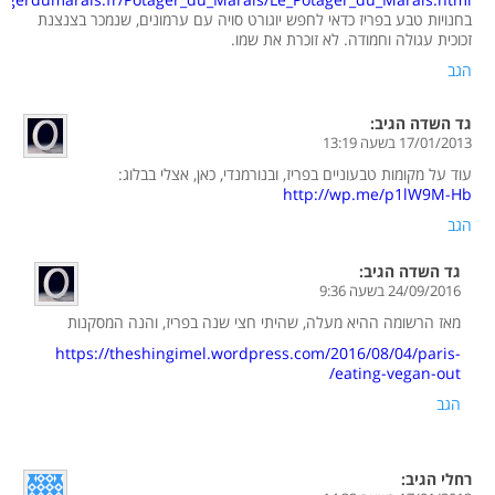
בחנויות טבע בפריז כדאי לחפש יוגורט סויה עם ערמונים, שנמכר בצנצנת
זכוכית עגולה וחמודה. לא זוכרת את שמו.
הגב
גד השדה
הגיב:
17/01/2013 בשעה 13:19
עוד על מקומות טבעוניים בפריז, ובנורמנדי, כאן, אצלי בבלוג:
http://wp.me/p1lW9M-Hb
הגב
גד השדה
הגיב:
24/09/2016 בשעה 9:36
מאז הרשומה ההיא מעלה, שהיתי חצי שנה בפריז, והנה המסקנות
https://theshingimel.wordpress.com/2016/08/04/paris-
eating-vegan-out/
הגב
רחלי
הגיב: