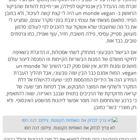
זוכרת מה ההבדל בין אנטריקוט לפילה), אני חייבת להודות שהביקור
הראשון ב- un monde vegan היה לי קצת קשה לעיכול, ולא במובן
הפיזי. פתאום מצאתי את עצמי ניצבת בפני מקרר עצום, שמציע לי
את כל מה שחשבתי שלא אשקול עוד להכניס לפי לעולם: סלמון
מעושן, סטייק עסיסי, פילה משובח, חזיר, עוף ואפילו, כמו צרפתים
טובים, כבד אווז.
אם הבישול הטבעוני מתחלק לשתי אסכולות, זו הדוגלת בשאיפה
לחיקוי מושלם של המנות הבשריות הקיימות וזו המנסה ליצור עולם
מושגים ומנות חדש, אין שום ספק לגבי השיוך של un monde
vegan. המוח אמנם כבר הבין שזה טבעוני, אבל תהליך העברת
המידע הזה אל הידיים המהססות לפני שיעזו להישלח אל דלת
המקרר ולשלוף את המוצר המבוקש, ארך לפחות חצי שעה של
קריאה מדוקדקת של הרכיבים בתווית שבגב האריזה. שווה להתאמץ,
כי ברגע שהמחסום הזה מוסר אפשר ליהנות מהשפע האינסופי. ולא
רק מוצרי 'בשר' כמובן.
לא צריך לבדוק את האותיות הקטנות. צילום: דנה רוסו
בגן העדן הטבעוני הזה תוכלו למצוא את כל סוגי הגבינות (כולל גבינה