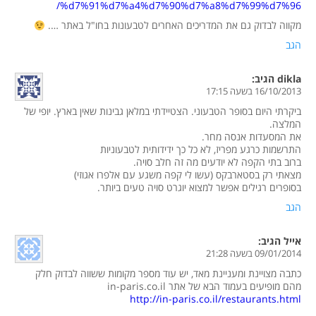
%d7%91%d7%a4%d7%90%d7%a8%d7%99%d7%96/
מקווה לבדוק גם את המדריכים האחרים לטבעונות בחו"ל באתר ….
הגב
dikla
הגיב:
16/10/2013 בשעה 17:15
ביקרתי היום בסופר הטבעוני. הצטיידתי במלאן גבינות שאין בארץ. יופי של
המלצה.
את המסעדות אנסה מחר.
התרשמות כרגע מפריז, לא כל כך ידידותית לטבעוניות
ברוב בתי הקפה לא יודעים מה זה חלב סויה.
מצאתי רק בסטארבקס (עשו לי קפה משגע עם אלפרו אגוזי)
בסופרים רגילים אפשר למצוא יוגרט סויה טעים ביותר.
הגב
אייל
הגיב:
09/01/2014 בשעה 21:28
כתבה מצויינת ומעניינת מאד, יש עוד מספר מקומות ששווה לבדוק חלק
מהם מופיעים בעמוד הבא של אתר in-paris.co.il
http://in-paris.co.il/restaurants.html