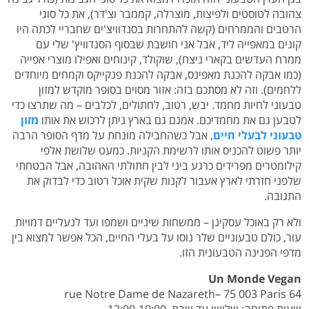
צהובה לטוסטים ולפיצות, מוצרלה, קממבר וצ'דר), את כל סוגי
הרטבים והממרחים (קשה להתחרות בסנדוויצ'ים שחבריי לכתה היו
קונים במאפייה ליד, אבל אני חושבת שבסוף הסנדוויץ' שלי עם
ממרח העדשים בקארי ניצח), שוקולד, קינוחים ואפילו מוצרי אפייה
(כמו אבקה להכנת מאפינס, אבקה להכנת פנקייקס וקמחים מיוחדים
ללחמים). וזה לא מסתכם בזה: אזור מסוים בסופר מוקדש למזון
טבעוני לחיות מחמד. יבש, רטוב, לחתולים, לכלבים – מה שתרצו כדי
לטבען גם את מחמדיכם. אמנם גם בארץ ניתן לרכוש את אותו
מזון
טבעוני לבעלי חיים
, אבל כשהחבילה מונחת על מדף הסופר הרבה
יותר פשוט להכניס אותו לרשימת הקניות. כמעט שלושת אלפי
קילומטרים מפרידים כרגע ביני לבין חתולתי האהובה, אבל הבטחתי
שלפני חזרתי לארץ אעבור לקנות שקית אוכל רטוב כדי לבדוק את
התגובה.
ולא רק באוכל עסקינן – ממשחות שיניים ושמפו ועד לנעליים דמויות
עור, כולם טבעוניים שלר נוסו על בעלי החיים, הכל אפשר למצוא בין
מדפי הפנינה הטבעונית הזו.
Un Monde Vegan
64 rue Notre Dame de Nazareth– 75 003 Paris
שעות פתיחה: שלישי עד שבת, 12:00-19:00