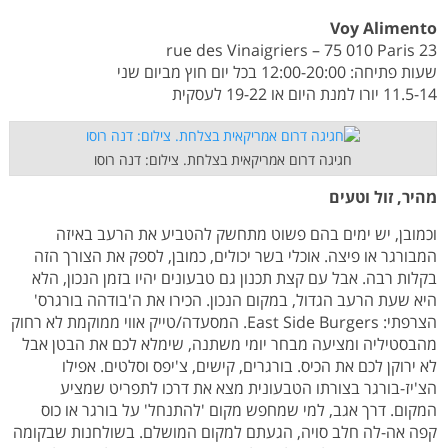
Voy Alimento
23 rue des Vinaigriers – 75 010 Paris
שעות פתיחה: 12:00-20:00 בכל יום חוץ מביום שני
11.5-14 יורו למנת היום או 19-22 לעסקית
חגיגה דרום אמריקאית בצלחת. צילום: דנה רוסו
מהיר, זול וטעים
וכמובן, יש ימים בהם פשוט מתחשק להטביע את הרעב באיזה
המבורגר או פיצה. אוכלי בשר יכולים, כמובן, לספק את הצורך הזה
בקלות רבה. אבל עם קצת תכנון גם טבעונים יהיו בזמן הנכון, הלא
היא שעת הרעב הגדול, במקום הנכון. הכירו את ה'בודהה בורגרס'
הצרפתי: East Side Burgers. המסעדה/טייק אווי ממוקמת לא רחוק
מהבסטיליה ומציעה מבחר יומי משתנה, שימלא לכם את הבטן אבל
לא ירוקן לכם את הכיס. בורגרים, קישים, צ'יפס וסלטים. אפילו
הצ'יז-בורגר בצורתו הטבעונית מצא את דרכו לתפריט שמציע
המקום. דרך אגב, למי שמחפש מקום 'להתנחל' על בורגר או כוס
קפה אה-לה חלב סויה, הגעתם למקום המושלם. בשולחנות שבקומה