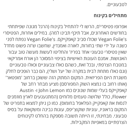
לטבעוניים.
מתחילים בקינוח
אפרופו פטיסרי'ס, הרשו לי להתחיל בקינוח (הרגל מגונה שפיתחתי
בחודשים האחרונים, אבל תיכף תבינו למה). במילים אחרות, הפטיסרי
Vegan Folie's שכולו סביב קאפקייקס. Vegan Folie's נפתח לפני
כשנה על ידי שתי בחורות, לאורה ואמנדין, שחשבו ש'זה פשוט מחדל
שאין פטיסרי טבעוני אחד בפריז' והחליטו לעשות מעשה טוב עבור
האנושות. אמנם העוגות האישיות בציפוי המסוכר הן אורח אמריקאי
במטבח הצרפתי, ובכל זאת, כשהם כאלו צבעוניים וכאלו טבעוניים
(וגם כאלו מתחת לבית במקרה של יעל ושלי), הם כבר הופכים לחלק
משגרת היום הפריזאית. המקום המתוק הזה ששוכן ברחוב 'מופטאר'
(אותו רחוב בו נמצא השוק המפורסם) מציע מבחר רחב של
קאפקייקס בעלי שמות שנונים כמו John Lemon ו- Austin
Flower, כולל שלושה טעמים מלוחים (המתגעגעים לארץ מוזמנים
לנסות את קאפקייק הפלאפל בחומוס). כמו כן ניתן למצוא בתפריט של
המקום בראוניז, עוגיות שוקוצ'יפס, עוגות גבינה ומשקאות על בסיס
טבעוני. מבחינתי, זו הייתה תשובה מספקת בהחלט לקינוחים
הצרפתיים במאפיות המקבילות.