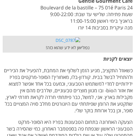
Gentle Gourment Café
24 Boulevard de la bastille – 75 01é Paris
שעות פתיחה: שלישי עד שבת: 9:00-22:00
בראנץ' בימי ראשון 11:00-15:00
מנה עיקרית בסביבות 14 יורו
נפוליאון לא ידע שהוא כזה!
יוצאים לקניות
כשאוזל התקציב, מגיע הזמן לשלוף את המחבת, להפעיל את הכיריים
ולהתחיל לבשל בבית. קורדון-בלו, מאחוריך! הסופר-מרקטים בפריז
ידידותיים למדי למשתמש הטבעוני, וכמעט בכל אחד אפשר למצוא
את אזור הbio- ובו מגוון מוצרים טבעוניים, שלרבים מהם אין
מקבילות בארץ. אני, למשל, כבר פיתחתי חרדה לקראת חזרתי לארץ,
שתקטע את הרומן שפיתחתי עם היוגורטים מחלב סויה המצויים בכל
סופר, וכן בכל ארוחת בוקר שלי.
הצעקה האחרונה בתחום הטבעונות בפריז היא הסופר-מרקט
הטבעוני הראשון שנפתח פה בספטמבר האחרון. כמי שהסירה בשר
מהתפריט שלה עוד אי שם בילדות המוקדמת (אשקר אם אגיד שאני