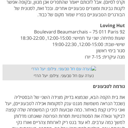
וקרפ לסיום). אבל לזכותם ייאמר שהתפריט אכן מגוון, ובקופה אפשר
לקנות גבינות ומוצרים טבעוניים אחרים. ובכל זאת, לסנונית של
הבורגרים הטבעוניים בפריז שמור מקום של כבוד.
Loving Hut
92 Boulevard Beaumarchais – 75 011 Paris
שעות פתיחה: שני עד חמישי: 12:00-15:00, 18:30-22:00
שישי-שבת: 12:00-15:00, 19:00-22:30
סגור בימי ראשון
מנה עיקרית: 7-15 יורו
נערה עם רול טבעוני. צילום: יעל הררי
גורמה לטבעונים
את בית הקפה הבא, שנמצא בדיוק מצידה השני של הבסטיליה
(שככל הנראה משמשת מגנט ענק למקומות אכילה לטבעוניים), יעל
ואני גילינו קצת באיחור. כמה שבועות לפני כן המשפחה שלה קפצה
לביקור וגאלה את הסטודנטיות חסרות הפרוטה שאנחנו מדלותן
למשך כמה ערבים. לא עוד בגט ריק לארוחת צהריים ואורז נקי