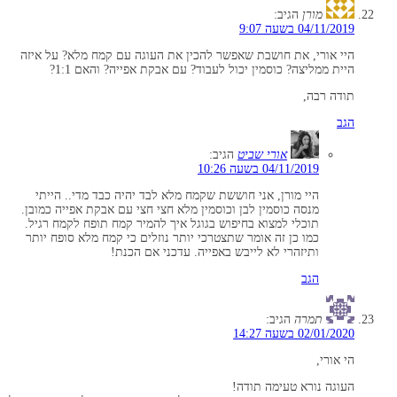
מורן
הגיב:
04/11/2019 בשעה 9:07
היי אורי, את חושבת שאפשר להכין את העוגה עם קמח מלא? על איזה
היית ממליצה? כוסמין יכול לעבוד? עם אבקת אפייה? והאם 1:1?
תודה רבה,
הגב
אורי שביט
הגיב:
04/11/2019 בשעה 10:26
היי מורן, אני חוששת שקמח מלא לבד יהיה כבד מדי.. הייתי
מנסה כוסמין לבן וכוסמין מלא חצי חצי עם אבקת אפייה כמובן.
תוכלי למצוא בחיפוש בגוגל איך להמיר קמח תופח לקמח רגיל.
כמו כן זה אומר שתצטרכי יותר נוזלים כי קמח מלא סופח יותר
ותיזהרי לא לייבש באפייה. עדכני אם הכנת!
הגב
תמרה
הגיב:
02/01/2020 בשעה 14:27
הי אורי,
העוגה נורא טעימה תודה!