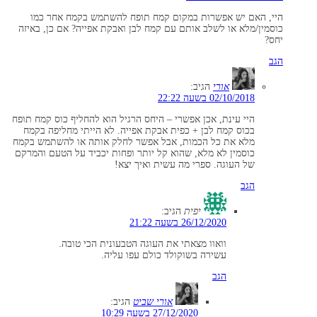
היי, האם יש אפשרות במקום קמח תופח להשתמש בקמח אחר כמו
כוסמין/מלא או לשלב אותם עם קמח לבן ואבקת אפייה? אם כן, באיזה
יחס?
הגב
אורי
הגיב:
02/10/2018 בשעה 22:22
היי עינת, אכן אפשרי – היחס הרגיל הוא להחליף כוס קמח תופח
בכוס קמח לבן + כפית אבקת אפייה. לא הייתי מחליפה בקמח
מלא את כל הכמות, אבל אפשר לחלק אותה או להשתמש בקמח
כוסמין לא מלא, שהוא קל יותר ופחות יכביד על הטעם והמרקם
של העוגה. ספרי מה עשית ואיך יצא!
הגב
יפית
הגיב:
26/12/2020 בשעה 21:22
וואוו מצאתי את העוגה הטבעונית הכי טובה.
עשירה בשוקולד כולם עפו עליה.
הגב
אורי שביט
הגיב:
27/12/2020 בשעה 10:29