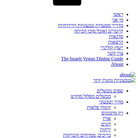
ראשי
מי אני
מדריך מסעדות טבעוניות וידידותיות
קייטרינג ואוכל מוכן הביתה
סדנאות
הרצאות
ייעוץ קולינרי
צרו קשר
The Israeli Vegan Dining Guide
About
שפים מבשלים
מבשלים מסלול מחדש
מהיר וטבעוני
קינוחי פלאות
רק מתכונים
אורז
דגנים
ירקות
כריכים, ממרחים והברקות