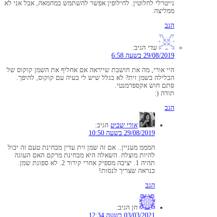
נייטרלי לחלוטין. לחילופין אפשר להשתמש במחמאה, אבל אני לא
ממליצה.
הגב
עדי
הגיב:
29/08/2019 בשעה 6:58
היי אורי, מה את חושבת שייראה אם אחליף את השמן קוקוס של
הבלילה בשמן זית? לא בגלל שיש לי בעיה עם קוקוס, להיפך.
סתם חוש אקספרמנטי.
תודה (:
הגב
אורי שביט
הגיב:
29/08/2019 בשעה 10:50
המממ מעניין.. אם זה שמן זית עדין מבחינת טעם זה יכול
להיות מוצלח. השאלה היא מבחינת מרקם האם העוגה
תהיה 1. יציבה מספיק אחרי קירור 2. לא ספוגת שמן.
כנראה שצריך לנסות!
הגב
חן
הגיב:
03/03/2021 בשעה 12:34