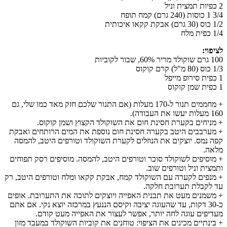
2 כפיות תמצית וניל
3/4 1 כוסות (240 גרם) קמח תופח
1/2 כוס (30 גרם) אבקת קקאו איכותית
1/4 כפית מלח
לציפוי:
100 גרם שוקולד מריר 60%, שבור לקוביות
1/3 כוס (80 מ"ל) קרם קוקוס
1 כפית סירופ מייפל
1 כפית שמן קוקוס
+ מחממים תנור ל-170 מעלות (אם התנור שלכם חזק מאד כמו שלי, גם
160 מעלות יעשו את העבודה).
+ מניחים בקערת חסינת חום את השוקולד הקצוץ ושמן קוקוס.
+ מערבבים היטב בקערה חסינת חום נוספת את המים הרותחים ואבקת
קפה נמס. יוצקים את הנוזלים לקערת השוקולד וטורפים היטב, להמסה
מלאה.
+ מוסיפים לשוקולד סוכר וטורפים היטב, להמסה. מוסיפים רסק תפוחים
ותמצית וניל וטורפים שוב.
+ מנפים לקערה עם השוקולד קמח, אבקת קקאו ומלח וטורפים היטב, רק
עד לקבלת תערובת חלקה.
+ משמנים מעט את תבנית האפייה ויוצקים לתוכה את התערובת. אופים
כ-30 דקות, עד שהעוגה יציבה וקיסם הננעץ במרכזה יוצא נקי. אם אתם
מעדיפים עוגה לחה יותר, אפשר לעצור את האפייה מעט קודם.
+ בינתיים מכינים את הציפוי: טוחנים את קוביות השוקולד במעבד מזון