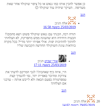
כן אפשר להכין אותו כמו גנאש או כל ציפוי שוקולד אחר שאת
מעדיפה.. העיקר שיהיה עוד שוקולד 🙂
הגב
אלה
הגיב:
25/03/2019 בשעה 16:58
תודה רבה, הכנתי עם גנאש שוקולד פשוט ויצא מהמם!!
הבעיה היחידה היא שהעוגה ממש מתפרקת, לא הצלחתי
לחתוך לחתיכות יפות. אולי אפיתי יותר מדיי? בכל מקרה
בוודאות עוגת השוקולד החדשה הקבועה שלי!
הגב
אורי שביט
הגיב:
25/03/2019 בשעה 17:11
היי, איזה כיף שאהבת!! לגבי המרקם לדעתי את
צודקת ומדובר באפיית יתר, נסי להנמיך קצת
טמפרטורה בפעם הבאה ולא לייבש אותה – עדכני
אם הצלחת!
הגב
אלה
הגיב:
29/05/2019 בשעה 14:02