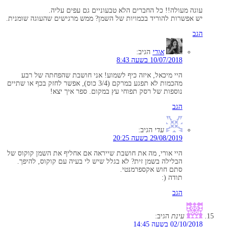
עוגה מעולה!! כל החברים הלא טבעוניים גם עפים עליה.
יש אפשרות להוריד בכמויות של השמן? ממש מרגישים שהעוגה שומנית.
הגב
אורי
הגיב:
10/07/2018 בשעה 8:43
היי מיכאל, איזה כיף לשמוע! אני חושבת שהפחתה של רבע
מהכמות לא תפגע במרקם (3/4 כוס), אפשר לחזק בכף או שתיים
נוספות של רסק תפוחי עץ במקום. ספר איך יצא!
הגב
עדי
הגיב:
29/08/2019 בשעה 20:25
היי אורי, מה את חושבת שייראה אם אחליף את השמן קוקוס של
הבלילה בשמן זית? לא בגלל שיש לי בעיה עם קוקוס, להיפך.
סתם חוש אקספרמנטי.
תודה (:
הגב
עינת
הגיב:
02/10/2018 בשעה 14:45