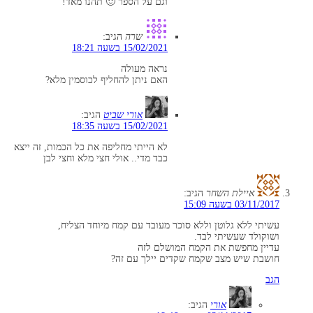
וגם על הספר 🙂 תהנו מאד!
שרה
הגיב:
15/02/2021 בשעה 18:21
נראה מעולה
האם ניתן להחליף לכוסמין מלא?
אורי שביט
הגיב:
15/02/2021 בשעה 18:35
לא הייתי מחליפה את כל הכמות, זה ייצא
כבד מדי.. אולי חצי מלא וחצי לבן
איילת השחר
הגיב:
03/11/2017 בשעה 15:09
עשיתי ללא גלוטן וללא סוכר מעובד עם קמח מיוחד הצליח,
ושוקולד שעשיתי לבד.
עדיין מחפשת את הקמח המושלם לזה
חושבת שיש מצב שקמח שקדים יילך עם זה?
הגב
אורי
הגיב: