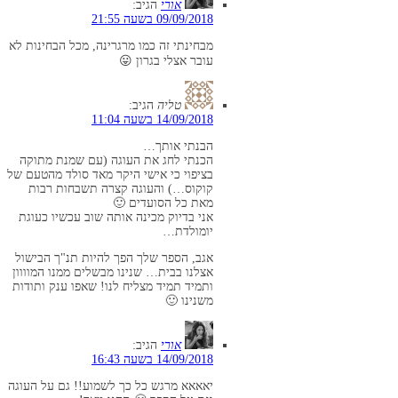
אורי
הגיב:
09/09/2018 בשעה 21:55
מבחינתי זה כמו מרגרינה, מכל הבחינות לא
עובר אצלי בגרון 😛
טליה
הגיב:
14/09/2018 בשעה 11:04
הבנתי אותך…
הכנתי לחג את העוגה (עם שמנת מתוקה
בציפוי כי אישי היקר מאד סולד מהטעם של
קוקוס…) והעוגה קצרה תשבחות רבות
מאת כל הסועדים 🙂
אני בדיוק מכינה אותה שוב עכשיו כעוגת
יומולדת…
אגב, הספר שלך הפך להיות תנ"ך הבישול
אצלנו בבית… שנינו מבשלים ממנו המוווון
ותמיד תמיד מצליח לנו! שאפו ענק ותודות
משנינו 🙂
אורי
הגיב:
14/09/2018 בשעה 16:43
יאאאא מרגש כל כך לשמוע!! גם על העוגה