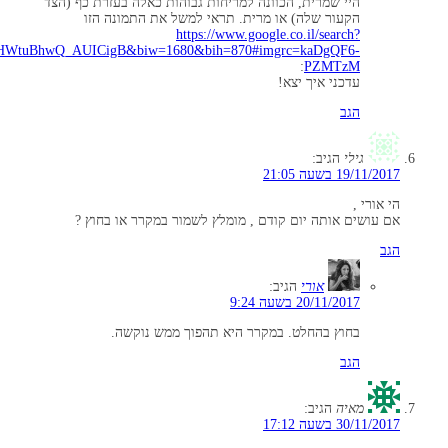
היי שמרית, הכוונה למריחות גבוהות כאלה בעזרת כף (הצד
הקעור שלה) או מרית. תראי למשל את התמונה הזו
https://www.google.co.il/search?
KHWtuBhwQ_AUICigB&biw=1680&bih=870#imgrc=kaDgQF6-
:
PZMTzM
עדכני איך יצא!
הגב
גילי
הגיב:
19/11/2017 בשעה 21:05
הי אורי ,
אם עושים אותה יום קודם , מומלץ לשמור במקרר או בחוץ ?
הגב
אורי
הגיב:
20/11/2017 בשעה 9:24
בחוץ בהחלט. במקרר היא תהפוך ממש נוקשה.
הגב
מאיה
הגיב:
30/11/2017 בשעה 17:12