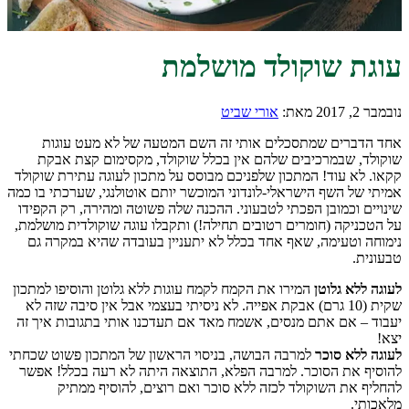
עוגת שוקולד מושלמת
נובמבר 2, 2017
מאת:
אורי שביט
אחד הדברים שמתסכלים אותי זה השם המטעה של לא מעט עוגות
שוקולד, שבמרכיבים שלהם אין בכלל שוקולד, מקסימום קצת אבקת
קקאו. לא עוד! המתכון שלפניכם מבוסס על מתכון לעוגה עתירת שוקולד
אמיתי של השף הישראלי-לונדוני המוכשר יותם אוטולנגי, שערכתי בו כמה
שינויים וכמובן הפכתי לטבעוני. ההכנה שלה פשוטה ומהירה, רק הקפידו
על הטכניקה (חומרים רטובים תחילה!) ותקבלו עוגה שוקולדית מושלמת,
נימוחה וטעימה, שאף אחד בכלל לא יתעניין בעובדה שהיא במקרה גם
טבעונית.
לעוגה ללא גלוטן
המירו את הקמח לקמח עוגות ללא גלוטן והוסיפו למתכון
שקית (10 גרם) אבקת אפייה. לא ניסיתי בעצמי אבל אין סיבה שזה לא
יעבוד – אם אתם מנסים, אשמח מאד אם תעדכנו אותי בתגובות איך זה
יצא!
לעוגה ללא סוכר
למרבה הבושה, בניסוי הראשון של המתכון פשוט שכחתי
להוסיף את הסוכר. למרבה הפלא, התוצאה היתה לא רעה בכלל! אפשר
להחליף את השוקולד לכזה ללא סוכר ואם רוצים, להוסיף ממתיק
מלאכותי.