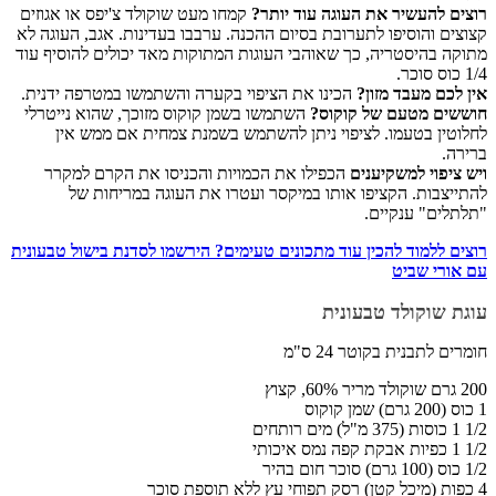
רוצים להעשיר את העוגה עוד יותר?
קמחו מעט שוקולד צ'יפס או אגוזים
קצוצים והוסיפו לתערובת בסיום ההכנה. ערבבו בעדינות. אגב, העוגה לא
מתוקה בהיסטריה, כך שאוהבי העוגות המתוקות מאד יכולים להוסיף עוד
1/4 כוס סוכר.
אין לכם מעבד מזון?
הכינו את הציפוי בקערה והשתמשו במטרפה ידנית.
חוששים מטעם של קוקוס?
השתמשו בשמן קוקוס מזוכך, שהוא נייטרלי
לחלוטין בטעמו. לציפוי ניתן להשתמש בשמנת צמחית אם ממש אין
ברירה.
ויש ציפוי למשקיענים
הכפילו את הכמויות והכניסו את הקרם למקרר
להתייצבות. הקציפו אותו במיקסר ועטרו את העוגה במריחות של
"תלתלים" ענקיים.
רוצים ללמוד להכין עוד מתכונים טעימים? הירשמו לסדנת בישול טבעונית
עם אורי שביט
עוגת שוקולד טבעונית
חומרים לתבנית בקוטר 24 ס"מ
200 גרם שוקולד מריר 60%, קצוץ
1 כוס (200 גרם) שמן קוקוס
1/2 1 כוסות (375 מ"ל) מים רותחים
1/2 1 כפיות אבקת קפה נמס איכותי
1/2 כוס (100 גרם) סוכר חום בהיר
4 כפות (מיכל קטן) רסק תפוחי עץ ללא תוספת סוכר