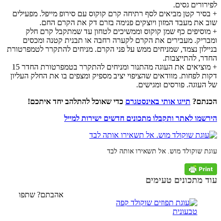
לפירורים גסים.
+ בסיר קטן מביאים לסף רתיחה קרם קוקוס עם סירופ מייפל. מפעילים
שוב את מעבד המזון ויוצקים פנימה בזרם דק את הקרם החם.
+ מוסיפים כף שמן קוקוס וממשיכים לטחון עד שמתקבל קרם חלק
ומבריק. מעבירים את הקרם לקערה רחבה או תבנית קטנה ומכסים
בניילון נצמד, שמניחים ממש על פני הקרם. מניחים להתקרר לטמפרטורת
החדר, להתייצבות.
+ מוציאים את העוגה מהתנור ומניחים להתקרר בטמפרטורת החדר 15
דקות לפחות. מוודאים שהציפוי יציב מספיק ומצפים בו את החלק העליון
של העוגה. פורסים ומגישים.
הכנתם?
תייגו אותי באינסטגרם
כדי שאוכל להתלהב יחד איתכם!
הירשמו לאתר ותקבלו מתכונים חדשים ישירות למייל
עוגת שוקולד מוש. אל תשאירו אותה לבד
עוד מתכונים טעימים
אהבתם? שתפו