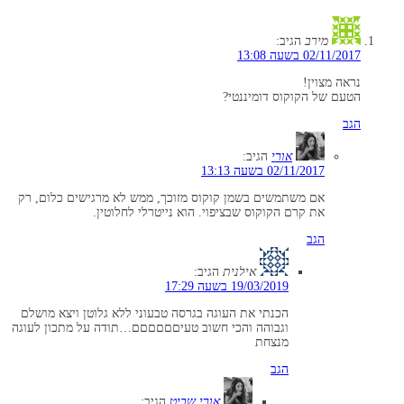
מירב
הגיב:
02/11/2017 בשעה 13:08
נראה מצוין!
הטעם של הקוקוס דומיננטי?
הגב
אורי
הגיב:
02/11/2017 בשעה 13:13
אם משתמשים בשמן קוקוס מזוכך, ממש לא מרגישים כלום, רק
את קרם הקוקוס שבציפוי. הוא נייטרלי לחלוטין.
הגב
אילנית
הגיב:
19/03/2019 בשעה 17:29
הכנתי את העוגה בגרסה טבעוני ללא גלוטן ויצא מושלם
וגבוהה והכי חשוב טעיםםםםםם…תודה על מתכון לעוגה
מנצחת
הגב
אורי שביט
הגיב: