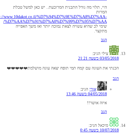
היי, תלוי מה גודל התבנית המרובעת.. יש כאן למשל טבלת
המרות
tp://www.10dakot.co.il/%D7%94%D7%9E%D7%A8%D7%AA-
%D7%AA%D7%91%D7%A0%D7%99%D7%95%D7%AA/
שימי לב שהיא עשויה לצאת נמוכה יותר ואז משך האפייה
מתקצר.
הגב
צילי
הגיב:
03/05/2018 בשעה 21:21
הכנתי את העוגה עם קמח תמי תופח יצאה עוגה מושלמת❤️❤️❤️❤️❤️
הגב
אורי
הגיב:
04/05/2018 בשעה 13:46
איזה אושר!!
הגב
מיכאל
הגיב:
10/07/2018 בשעה 0:45