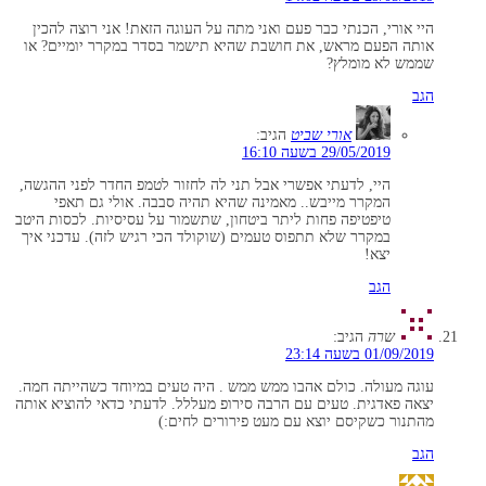
היי אורי, הכנתי כבר פעם ואני מתה על העוגה הזאת! אני רוצה להכין
אותה הפעם מראש, את חושבת שהיא תישמר בסדר במקרר יומיים? או
שממש לא מומלץ?
הגב
אורי שביט
הגיב:
29/05/2019 בשעה 16:10
היי, לדעתי אפשרי אבל תני לה לחזור לטמפ החדר לפני ההגשה,
המקרר מייבש.. מאמינה שהיא תהיה סבבה. אולי גם תאפי
טיפטיפה פחות ליתר ביטחון, שתשמור על עסיסיות. לכסות היטב
במקרר שלא תתפוס טעמים (שוקולד הכי רגיש לזה). עדכני איך
יצא!
הגב
שרה
הגיב:
01/09/2019 בשעה 23:14
עוגה מעולה. כולם אהבו ממש ממש . היה טעים במיוחד כשהייתה חמה.
יצאה פאדגית. טעים עם הרבה סירופ מעללל. לדעתי כדאי להוציא אותה
מהתנור כשקיסם יוצא עם מעט פירורים לחים:)
הגב