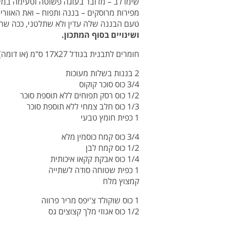
שימו לב – מדובר בעוגה פשוטה וטעימה במי
מפירות מרוסקים – בננה ותפוח – ואת האוור
טעם הבננה שלה עדין ולא שתלטני, ככה שהי
ושינויים בסוף המתכון.
חומרים לתבנית בגודל 17X27 ס"מ (או דומה)
2 בננות בשלות מעוכות
3/4 כוס סוכר קוקוס
1/2 כוס רסק תפוחים ללא תוספת סוכר
1/3 כוס חלב צמחי ללא תוספת סוכר
1 כפית חומץ טבעי
3/4 כוס קמח כוסמין מלא
1/2 כוס קמח לבן
1/4 כוס אבקת קקאו איכותית
1 כפית שטוחה סודה לשתייה
קמצוץ מלח
1 כוס שוקולד צ'יפס מריר פרווה
1/2 כוס אגוזי מלך קצוצים גס