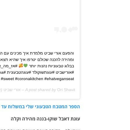
והפעם אורי שביט מלמדת איך מכינים עם הי
ומהירה להכנה שכולם יטרפו איך שהיא תצא 
בבלוג טבעוניות נהנות יותר
#אז_מה_את
#אור
#sweet #coronakitchen #ehatveganseat
Ori Shavit – אורי שביט
A post shared by
havit) on
הספר המטבח הטבעוני שלי במשלוח עד 
עוגת דאבל שוקו-בננה מהירה וקלה