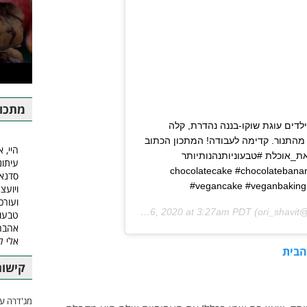
מתכונ
לדים עוגת שוקו-בננה נהדרת, קלה
מהתנור. קדימה לעבודה! המתכון הכתוב
היי, א
_אוכלת #טבעוניותנהנותיותר
עיתונ
ישביט #עוגתשוקולד #עוגהטבעונית #chocolatecake #chocolatebanana
סדנאו
#vegancake #veganbaking 
ויועצ
ועורכ
Mar 16, 2020 at 3:27am PDT
(@ori_s
טבעונ
אהבה.
אלי 
הבית
קישור
מג'דרה עם