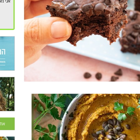
אני מא
אחר