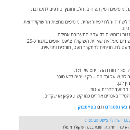
. מוסיפים רסק תפוחים, חלב וחומץ וטורפים לתערובת
לשתיה ומלח לפיזור אחיד. מוסיפים מחצית מהשוקולד ואת
ים.
נות ובוחשים רק עד שהתערובת אחידה.
+ יוצקים את התערובת לתבנית ומשטחים. מפזרים מעל את שארית השוקולד צ'יפס ואופים בתנור כ-25
מעט לח. מניחים להתקרר מעט, חותכים ומגישים.
וכר חום כהה ביחס של 1:1.
ולת שועל וכדומה – רק שיהיה ללא סוכר.
ן לבן.
המיועד להכנת עוגות.
המלך באגוזים אחרים כמו קשיו, פקאן או שקדים.
ם
באינסטגרם
וגם
בפייסבוק
יא עדיין חמימה. עוגת בננה שוקולד מעולה