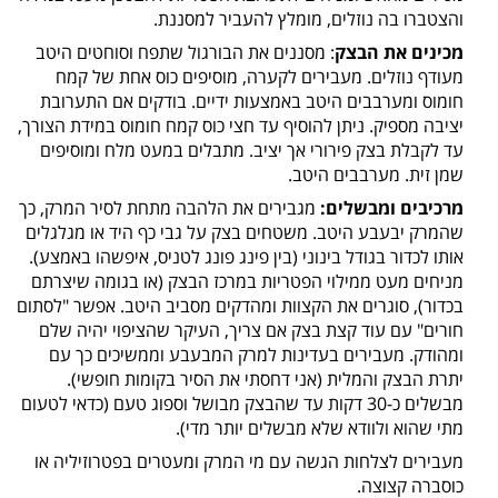
והצטברו בה נוזלים, מומלץ להעביר למסננת.
מכינים את הבצק
: מסננים את הבורגול שתפח וסוחטים היטב
מעודף נוזלים. מעבירים לקערה, מוסיפים כוס אחת של קמח
חומוס ומערבבים היטב באמצעות ידיים. בודקים אם התערובת
יציבה מספיק. ניתן להוסיף עד חצי כוס קמח חומוס במידת הצורך,
עד לקבלת בצק פירורי אך יציב. מתבלים במעט מלח ומוסיפים
שמן זית. מערבבים היטב.
מרכיבים ומבשלים:
מגבירים את הלהבה מתחת לסיר המרק, כך
שהמרק יבעבע היטב. משטחים בצק על גבי כף היד או מגלגלים
אותו לכדור בגודל בינוני (בין פינג פונג לטניס, איפשהו באמצע).
מניחים מעט ממילוי הפטריות במרכז הבצק (או בגומה שיצרתם
בכדור), סוגרים את הקצוות ומהדקים מסביב היטב. אפשר "לסתום
חורים" עם עוד קצת בצק אם צריך, העיקר שהציפוי יהיה שלם
ומהודק. מעבירים בעדינות למרק המבעבע וממשיכים כך עם
יתרת הבצק והמלית (אני דחסתי את הסיר בקומות חופשי).
מבשלים כ-30 דקות עד שהבצק מבושל וספוג טעם (כדאי לטעום
מתי שהוא ולוודא שלא מבשלים יותר מדי).
מעבירים לצלחות הגשה עם מי המרק ומעטרים בפטרוזיליה או
כוסברה קצוצה.