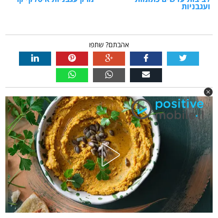
ועגבניות
אהבתם? שתפו