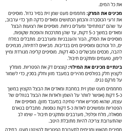
את כל המים.
מכינים את המרק:
מחממים מעט שמן זית בסיר גדול. מוסיפים
את זרעי הכוסברה והכמון הכתושים ומאדים כדקה תוך כדי ערבוב,
עד שהם "נפתחים" ומעלים ניחוח. מוסיפים את רצועות הבצל
ומאדים במשך כ-5 דקות, עד שהן מתרככות והופכות שקופות.
מוסיפים את הסלק, הגזר והעגבניות ומערבבים. מתבלים במלח
ים, הל וכורכום ומוסיפים מים בנדיבות. מביאים לרתיחה, מנמיכים
להבה, מכסים ומבשלים כ-40 דקות. מוסיפים קליפה מגורדת ומיץ
לימון, טועמים ומתקנים תיבול.
בינתיים מכינים את המילוי:
קוצצים דק את הפטריות. מומלץ
לקצוץ חלק בפולסים מהירים במעבד מזון וחלק בסכין, כדי לשמור
על מרקם נגיס.
מחממים מעט שמן זית במחבת ומאדים את הבצל הקצוץ במשך
כ-5 דקות (אפשר לוותר על השמן ולאדות את הבצל בנוזלים של
עצמו, שהוא מפריש אחרי טחינה במעבד מזון). מוסיפים את
הפטריות וממשיכים לאדות כ-5 דקות נוספות. מתבלים בגארם
מסאלה, מלח ופלפל, מערבבים ומתקנים תיבול – שימו לב
שהתערובת צריכה להיות מתובלת היטב.
מסירים מהאש ומניחים לתערובת הפטריות להצטנן מעט. במידה