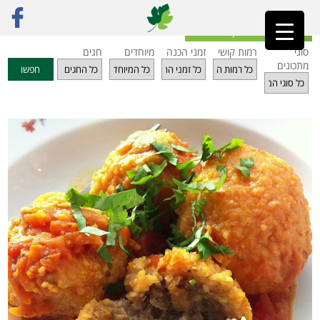
ראשי
»
מתכונים
»
מרקים
»
קובה פטריות ובצל במרק צבע אדום
חזרה לאינדקס מתכונים
סוגי
רמות קושי
זמני הכנה
מיוחדים
חגים
מתכונים
חפשו