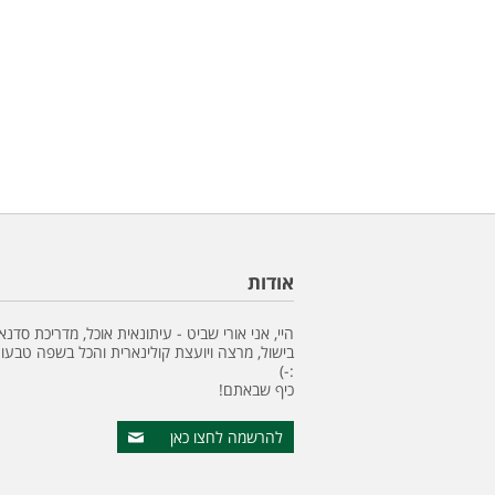
אודות
היי, אני אורי שביט - עיתונאית אוכל, מדריכת סדנא
בישול, מרצה ויועצת קולינארית והכל בשפה טבעונ
:-)
כיף שבאתם!
להרשמה לחצו כאן