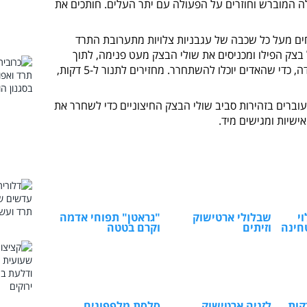
ה המוברש וחוזרים על הפעולה עם יתר העלים. חותכים את
ם מעל כל שכבה של עגבניות צלויות מתערובת התרד
צק הפילו ומכניסים את שולי הבצק מעט פנימה, לתוך
התבנית. מחוררים חור קטן בעזרת סכין חדה, כדי שהאדים יוכלו להשתחרר. מחזירים לתנור ל-5 דקות,
וברים בזהירות סביב שולי הבצק החיצוניים כדי לשחרר את
שיות ומגישים מיד.
י
שבלולי ארטישוק
"גראטן" תפוחי אדמה
חינה
וזיתים
וקרם בטטה
p – ירקות
לזניה ארטישוק
סלסת מלפפונים