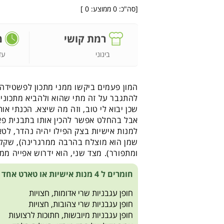
[סה"כ:
0
ממוצע:
0
]
רמת קושי
מ
בינוני
עד
המון פעמים ביקשו ממני מתכון לפשטידה
להתגבר על זה מתי שהוא ולהביא מתכונים
שכן יבוא לי טוב, וזה מה שיצא. הכנתי א
אבל בהחלט אפשר להכין אותו בתבנית פאי
למנות אישיות בצק הפילו יהיה נהדר, ל
שמן הוא מוצלח בהרבה ממרגרינה), שקל 
ומתפורר). מצד שני, הוא ידרוש אפייה ממושכת יותר (כ-30
חומרים ל 4 מנות אישיות או טארט אחד בינוני:
חופן עגבניות שרי אדומות, חצויות
חופן עגבניות שרי צהובות, חצויות
חופן עגבניות מיובשות, חתוכות לרצועות