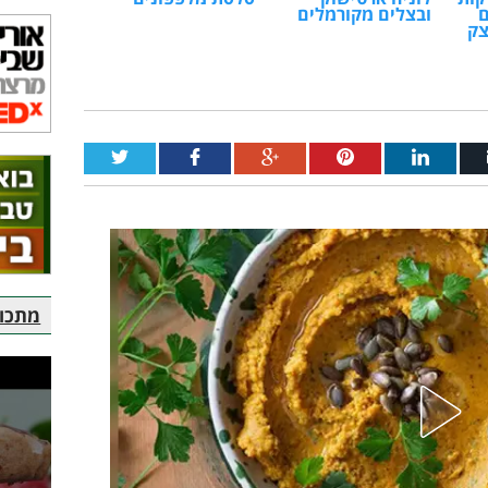
ם
ובצלים מקורמלים
צק
מתכוני