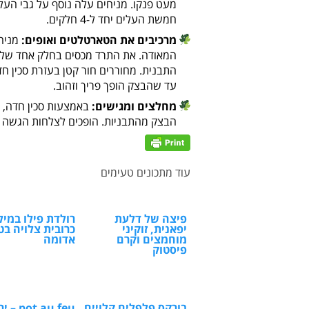
מעט פנקו. מניחים עלה נוסף על גבי העל
חמשת העלים יחד ל-4 חלקים.
מרכיבים את הטארטלטים ואופים:
מניחי
המאודה. את התרד מכסים בחלק אחד של ב
עד שהבצק הופך פריך וזהוב.
מחלצים ומגישים:
באמצעות סכין חדה, ע
הבצק מהתבניות. הופכים לצלחות הגשה אי
עוד מתכונים טעימים
פיצה של דלעת
רולדת פילו במילו
יפאנית, זוקיני
כרובית צלויה בט
מוחמצים וקרם
אדומה
פיסטוק
בורקס פלפלים קלויים
ot au feu