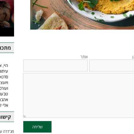
מתכונ
אתר
)
היי, א
עיתונ
סדנאו
ויועצ
ועורכ
טבעונ
אהבה.
אלי 
קישור
מג'דרה עם