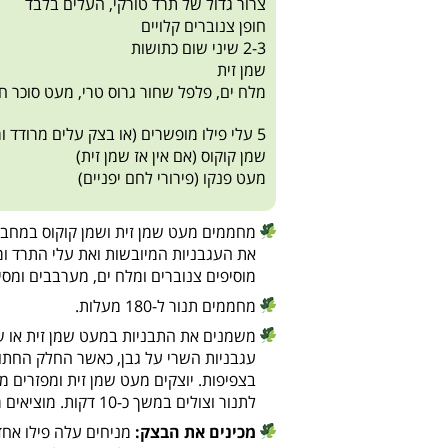
צרור גדול של תרד טורקי, העלים בלבד
חופן צנוברים קלויים
2-3 שיני שום כתושות
שמן זית
מלח ים, פלפל שחור גרוס טרי, מעט סוכר ח
5 עלי פילו מופשרים (או בצק עלים מרודד ומחורר מעט במזלג)
שמן קוקוס (אם אין אז שמן זית)
מעט פנקו (פירורי לחם יפניים)
מחממים מעט שמן זית ושמן קוקוס במחבת
מוסיפים צנוברים ומלח ים, מערבבים ומס
מחממים תנור ל-180 מעלות.
משמנים את התבניות במעט שמן זית או שמן
עגבניות השרי על גבן, כאשר החלק החתו
בצפיפות. יוצקים מעט שמן זית ומפזרים מ
לתנור וצולים במשך כ-10 דקות. מוציאים מהתנור.
מכינים את הבצק:
מניחים עלה פילו אחד