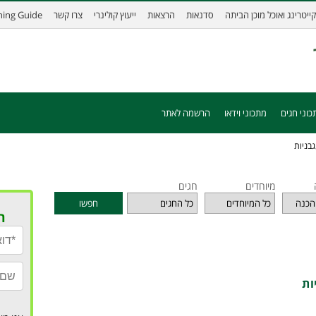
קייטרינג ואוכל מוכן הביתה
סדנאות
הרצאות
ייעוץ קולינרי
צרו קשר
ining Guide
כוני חגים
מתכוני וידאו
הרשמה לאתר
בניות
מיוחדים
חגים
חפשו
ר
ות