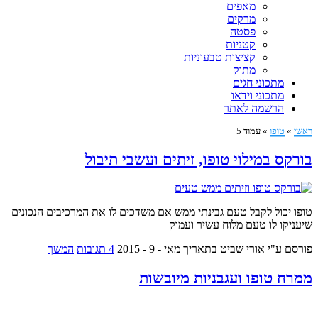
מאפים
מרקים
פסטה
קטניות
קציצות טבעוניות
מתוק
מתכוני חגים
מתכוני וידאו
הרשמה לאתר
ראשי
»
טופו
»
עמוד 5
בורקס במילוי טופו, זיתים ועשבי תיבול
טופו יכול לקבל טעם גבינתי ממש אם משדכים לו את המרכיבים הנכונים
שיעניקו לו טעם מלוח עשיר ועמוק
פורסם ע"י אורי שביט
בתאריך מאי - 9 - 2015
4 תגובות
המשך
ממרח טופו ועגבניות מיובשות