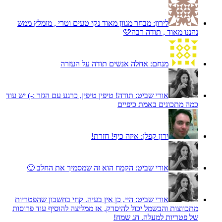
לירון:
מבחר מגוון מאוד נקי טעים וטרי , מומלץ ממש
נהננו מאוד , תודה רבה🩷
מנחם:
אחלה אנשים תודה על העזרה
אורי שביט:
תודה! טיפין טיפין, כרגע עם הגזר :-) יש עוד
כמה מתכונים באמת כיפיים
ירון קפלן:
איזה כיף! חזרת!
אורי שביט:
הקמח הוא זה שמסמיך את החלב 🙂
אורי שביט:
היי, כן אין בעיה. קחי בחשבון שהפטריות
מתכווצות והבשמל יכול להיסדק, אז ממליצה להוסיף עוד פרוסות
של פטריות למעלה. חג שמח!