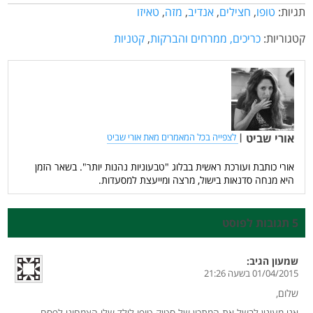
תגיות:
טופו
,
חצילים
,
אנדיב
,
מזה
,
טאיזו
קטגוריות:
כריכים, ממרחים והברקות
,
קטניות
אורי שביט
|
לצפייה בכל המאמרים מאת אורי שביט
אורי כותבת ועורכת ראשית בבלוג "טבעוניות נהנות יותר". בשאר הזמן
היא מנחה סדנאות בישול, מרצה ומייעצת למסעדות.
5 תגובות לפוסט
שמעון
הגיב:
01/04/2015 בשעה 21:26
שלום,
אני מעונין לבשל את המתכון של סטיק טופו לילד שלי הצמחוני לפסח.