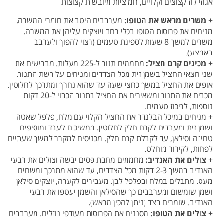
אגוזי לוז קצוצים וקלויים, חמוציות מיובשות קצוצות
+
משרים מראש את הטופו:
מערבבים היטב את חומרי המשרה.
מניחים את פרוסות הטופו בכלי רחב ויוצקים עליהן את המשרה.
משרים למשך 8 שעות לספיגת טעמים (רצוי להפוך ולערבב
באמצע).
+
מכינים קרם חציל:
מחממים תנור ל-225 מעלות. מברישים את
שני חצאי החציל בשמן זית מכל הצדדים ומניחים על רשת התנור.
אופים את החציל במשך כחצי שעה עד שהוא נחרך ומתרכך לחלוטין.
מכבים את התנור ומשאירים את החציל בתנור הכבוי ל-20 דקות
נוספות, לריכוז טעמים.
+ מניחים במיכל הבלנדר את החציל הקלוי עם מלח, פלפל שאטה
ושמן זית ומעבדים לקרם חלק לחלוטין. ממשיכים לעבד ומוסיפים
טחינה וסילאן, עד לקבלת קרם חלק. מכניסים למקרר למשך שעתיים
לפחות, לקירור מוחלט.
+
צולים את האנדיב:
מחממים מחבת פסים יבשה וצולים את רבעי
האנדיב במשך 2-3 דקות מכל הצדדים, עד שהוא מתרכך ומשחים
מעט. מתבלים במלח ובפלפל לבן. מעבירים לקערה, יוצקים סילאן
ושמן שומשום ומערבבים כך שהסילאן והשמן יעטפו את רבעי
האנדיב. שומרים בצד (ניתן להכין מראש).
+
צולים את הטופו:
מסננים את הפרוסות מעודפי נוזלים. מערבבים