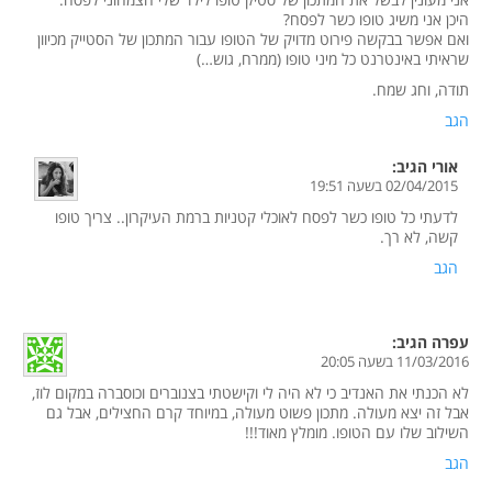
היכן אני משיג טופו כשר לפסח?
ואם אפשר בבקשה פירוט מדויק של הטופו עבור המתכון של הסטייק מכיוון
שראיתי באינטרנט כל מיני טופו (ממרח, גוש…)
תודה, וחג שמח.
הגב
אורי
הגיב:
02/04/2015 בשעה 19:51
לדעתי כל טופו כשר לפסח לאוכלי קטניות ברמת העיקרון.. צריך טופו
קשה, לא רך.
הגב
עפרה
הגיב:
11/03/2016 בשעה 20:05
לא הכנתי את האנדיב כי לא היה לי וקישטתי בצנוברים וכוסברה במקום לוז,
אבל זה יצא מעולה. מתכון פשוט מעולה, במיוחד קרם החצילים, אבל גם
השילוב שלו עם הטופו. מומלץ מאוד!!!
הגב