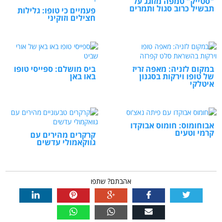
"סטייק" טמפה מזוגג על
תבשיל כרוב סגול ותמרים
פעמיים כי טופו: גלילות
חצילים וזוקיני
במקום לזניה: מאפה זריז
ביס מושלם: ספייסי טופו
של טופו וירקות בסגנון
באו באן
איטלקי
אבוחומוס: חומוס אבוקדו
קרמי וטעים
קרקרים מהירים עם
גווקאמולי עדשים
אהבתם? שתפו