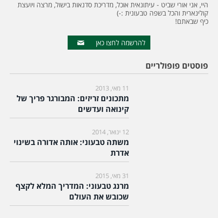
היי, אני אורי שביט - עיתונאית אוכל, מדריכת סדנאות בישול, מרצה ויועצת
קולינארית והכל בשפה טבעונית :-)
כיף שבאתם!
להרשמה לחצו כאן
פוסטים פופולריים
11 מאי, 2013
מתכונים זריזים: המבורגר פריך של
קינואה ועדשים
12 ינואר, 2014
משתה טבעוני: אותה אדורה בשינוי
אדרת
31 מאי, 2015
מרנג טבעוני: המדריך המלא לקצף
שכובש את העולם