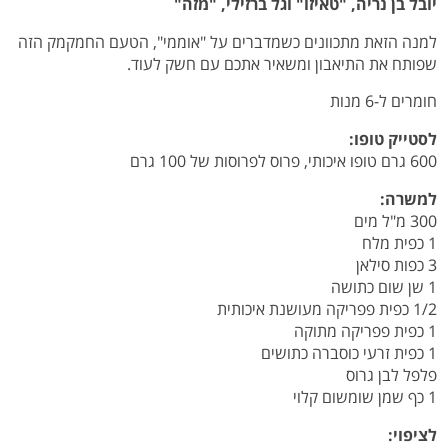
יובל בן נריה, "טאיזו" וגל ברזילי, "מזה"
למנה הזאת מתכוונים כשמדברים על "אוממי", הטעם החמקמק הזה
שפותח את התיאבון ומשאיר אתכם עם חשק לעוד.
חומרים ל-6 מנות
לסטייק טופו
:
600 גרם טופו איכותי, פרוס לפרוסות של 100 גרם
למשרה:
300 מ"ל מים
1 כפית מלח
3 כפות סילאן
1 שן שום כתושה
1/2 כפית פפריקה מעושנת איכותית
1 כפית פפריקה מתוקה
1 כפית זרעי כוסברה כתושים
פלפל לבן גרוס
1 כף שמן שומשום קלוי
לציפוי: