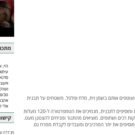
מתכונ
היי, א
עיתונ
סדנאו
ויועצ
ועורכ
טבעונ
עוטפים אותם בשמן זית, מלח ופלפל. משטחים על תבנית
אהבה.
אלי 
+ משמנים בשמן זית את שיני השום הקלופות ומוסיפים לתבנית, מנמיכים את הטמפרטורה ל-120 מעלות
קישור
ות רכים ושחומים. מוציאים מהתנור ומניחים להצטנן מעט.
 מוסיפים את יתר המרכיבים ומעבדים לקבלת ממרח גס.
מג'דרה עם