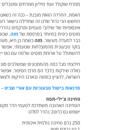
ממרח שוקולד ועוד מיליון ממרחים ומטבלים 
האמת, החרדה הזאת מובנת – ככה זה כשאנחנו
החשש הכי גדול שלנו זה שחלילה נישאר רעבי
אינסופיות של שילובי טעמים ומרקמים נהדר
מזטים כיפית במיוחד במרפסת של
מזה
, שכו
כבר למעלה מעשור.
מזה
כשמה כן היא, מעוז
בוקר טבעונית מהמוצלחות שטעמתי. אפשר לה
להשתולל על ארוחת מזטים שלמה עם כוס יין ט
חילצתי מגל כמה מהמתכונים שמשלבים סוגים
כאלה שירקות בלבד הם מרכז הסיפור. אפשר 
השראה, להציץ במזווה ובארגז הירקות ולצא
סדנאות בישול טבעוניות עם אורי שביט 
טחינה צ'ילי-תפוז
הטחינה האהובה משתדכת לטעמי הדר מקומיי
ישמש גם כרוטב נהדר לסלט.
250 גרם טחינה גולמית איכותית
1 כף גרידת תפוז