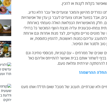
שאפשר בקלות לקנות או להכין.
 נפרדים מהישן והמוכר וצועדים אל עבר הלא נודע.
ם, אבל בפועל אנחנו צועדים לעבר גן עדן של אפשרויות
ים. חלק מהאפשרויות הנפלאות האלה טעמתי בארוחת
נתית צמחו-טבעונית עליה מנצח השף המוכשר גל ברזילי
 של מזטים טריים ומקוריים, לצד מנות אחרות וגם ארוחת
תענג עליהם כמנות ראשונות, להזמין כתוספת, או
וב ולסגור את הסיפור.
 שונים של ממרחים – עם קטניות, מבוססי טחינה וגם
בכיף לשחזר אותם בבית ואפשר להתייחס אליהם כאל
ת להרפתקה יצירתית ומלאת טעם.
– החלה ההרשמה!
ם ולא שגרתיים. תענוג של מטבל שאם תדללו אותו מעט