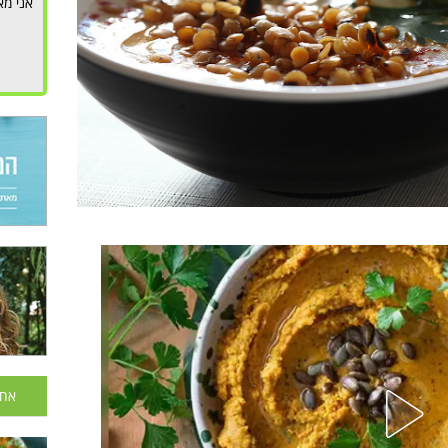
אני מא
אחר