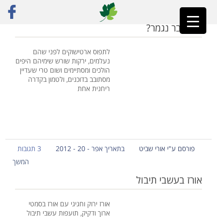
ראשי
»
כשר לפסח
מה, כבר נגמר?
לתפוס ארטישוקים לפני שהם
נעלמים, ירקות שורש שימיהם היפים
הולכים ומסתיימים ושום טרי שעדיין
מסתובב בדוכנים, ולטמון בקדרה
ריחנית אחת
פורסם ע"י אורי שביט
בתאריך אפר - 20 - 2012
3 תגובות
המשך
אורז בעשבי תיבול
אורז ירוק וחגיגי עם אורז בסמטי
ארוך ודקיק, תועפות עשבי תיבול