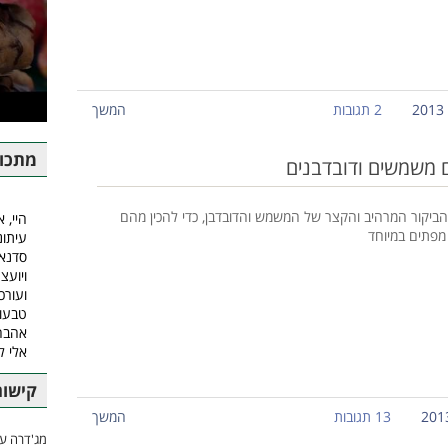
2 תגובות
המשך
מתכונ
 משמשים ודובדבנים
ביקור המרהיב והקצר של המשמש והדובדבן, כדי להכין מהם
היי, א
 מפתים במיוחד
עיתונ
סדנאו
ויועצ
ועורכ
טבעונ
אהבה.
אלי 
קישור
13 תגובות
המשך
מג'דרה עם