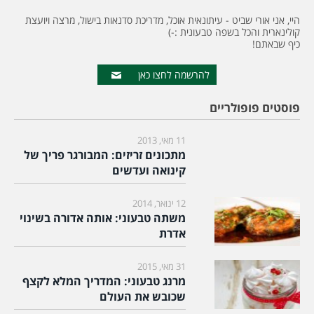
היי, אני אורי שביט - עיתונאית אוכל, מדריכת סדנאות בישול, מרצה ויועצת
קולינארית והכל בשפה טבעונית :-)
כיף שבאתם!
להרשמה לחצו כאן
פוסטים פופולריים
11 מאי, 2013
מתכונים זריזים: המבורגר פריך של
קינואה ועדשים
12 ינואר, 2014
משתה טבעוני: אותה אדורה בשינוי
אדרת
31 מאי, 2015
מרנג טבעוני: המדריך המלא לקצף
שכובש את העולם