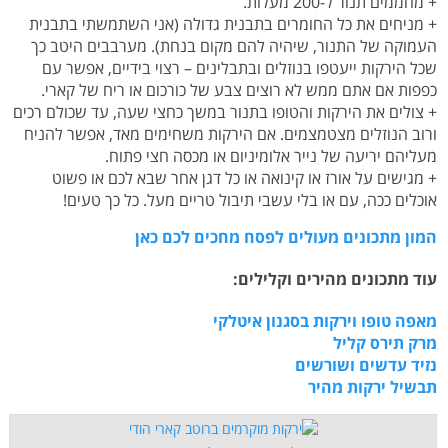
+ מחממים תנור ל-200 מעלות.
+ מניחים את כל החומרים בתבנית גדולה (אני השתמשתי בתבנית
העמוקה של התנור, שיהיה להם מקום בנחת). מערבבים היטב כך
שכל הירקות ייעטפו בנוזלים ובתבלינים – רצוי בידיים, אפשר עם
כפפות אם אתם ממש לא רוצים צבע של כורכום או ריח של קארי.
+ צולים את הירקות והטופו בתנור במשך כחצי שעה, עד שכולם רכים
ורוב הנוזלים מצטמצמים. אם הירקות משחימים מאד, אפשר להניח
מעליהם יריעה של נייר אלומיניום או מכסה חצי פתוח.
+ מגישים על אורז או קינואה או כל דגן אחר שבא לכם או פשוט
אוכלים ככה, עם או בלי עשבי תיבול טריים מעל. כל כך טעים!
המון מתכונים מעולים לפסח מחכים לכם כאן
עוד מתכונים מהירים וקלילים:
מאפה טופו וירקות בסגנון איטלקי
מרק תירס קליל
נזיד עדשים ושורשים
תבשיל ירקות מהיר