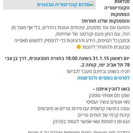
סנדאות
הקונדיטוריה
המתוקות
והמפנקות שלנו חוזרות!
והפעם עם עוד מתוקים, קינוחים ועוגות נהדרים, בלי אף מוצר מן
החי, עם המון טעם וקורטוב של שחיתות,
וכמובן כל הטיפים, הידע והרעיונות כדי להפסיק לחשוש מאפייה
טבעונית ולהתחיל ליהנות
יום ראשון 31.1.15 בשעה 18:00 בחוויה הטבעונית, דרך בן צבי
78 תל אביב יפו, קומה 2.
חניה בשפע ובחינם מעבר לכביש!
לפרטים נוספים ולהרשמה
בואו להכין איתנו –
שוקו חם אמיתי ומפנק
פאי אגוזים עשיר ועסיסי
עוגה בחושה קלאסית עם פירות טריים או מיובשים
קינוח קרמי של תותים טריים
ועוגיות נימוחות שאי אפשר לעמוד בפניהן
הסדנה חצי-מעשית, כיפית וחווייתית ואורכת עד 4 שעות.