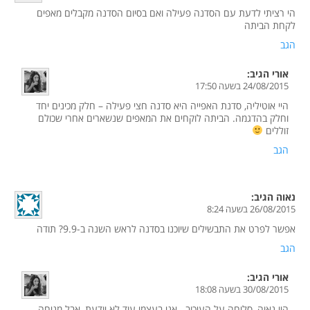
הי רציתי לדעת עם הסדנה פעילה ואם בסיום הסדנה מקבלים מאפים
לקחת הביתה
הגב
אורי
הגיב:
24/08/2015 בשעה 17:50
היי אוטיליה, סדנת האפייה היא סדנה חצי פעילה – חלק מכינים יחד
וחלק בהדגמה. הביתה לוקחים את המאפים שנשארים אחרי שכולם
זוללים
הגב
נאוה
הגיב:
26/08/2015 בשעה 8:24
אפשר לפרט את התבשילים שיוכנו בסדנה לראש השנה ב-9.9? תודה
הגב
אורי
הגיב:
30/08/2015 בשעה 18:08
היי נאוה, סליחה על העיכוב.. אני בעצמי עוד לא יודעת, אבל מניחה