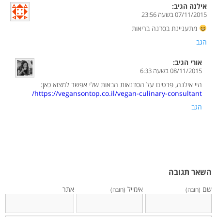
אילנה
הגיב:
07/11/2015 בשעה 23:56
מתעניינת בסדנה בריאות
הגב
אורי
הגיב:
08/11/2015 בשעה 6:33
היי אילנה, פרטים על הסדנאות הבאות שלי אפשר למצוא כאן:
https://vegansontop.co.il/vegan-culinary-consultant/
הגב
השאר תגובה
שם
אימייל
אתר
(חובה)
(חובה)