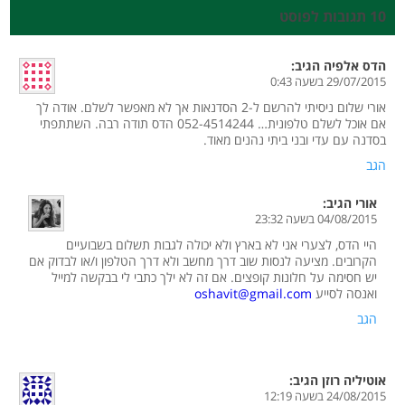
10 תגובות לפוסט
הדס אלפיה
הגיב:
29/07/2015 בשעה 0:43
אורי שלום ניסיתי להרשם ל-2 הסדנאות אך לא מאפשר לשלם. אודה לך
אם אוכל לשלם טלפונית… 052-4514244 הדס תודה רבה. השתתפתי
בסדנה עם עדי ובני ביתי נהנים מאוד.
הגב
אורי
הגיב:
04/08/2015 בשעה 23:32
היי הדס, לצערי אני לא בארץ ולא יכולה לגבות תשלום בשבועיים
הקרובים. מציעה לנסות שוב דרך מחשב ולא דרך הטלפון ו/או לבדוק אם
יש חסימה על חלונות קופצים. אם זה לא ילך כתבי לי בבקשה למייל
ואנסה לסייע
oshavit@gmail.com
הגב
אוטיליה רוזן
הגיב:
24/08/2015 בשעה 12:19