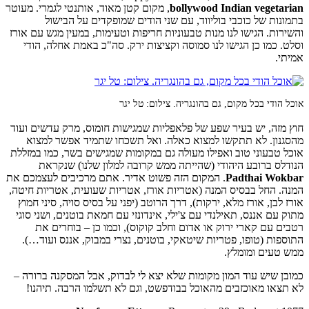
bollywood Indian vegetarian
, מקום קטן מאוד, אותנטי לגמרי. מעוטר
בתמונות של כוכבי בוליווד, עם שני הודים שמופקדים על הבישול
והשירות. הגישו לנו מנות טבעוניות חריפות וטעימות, במעין מגש עם אורז
וסלט. כמו כן הגישו לנו סמוסה וקציצות ירק. סה"כ באמת אחלה, הודי
אמיתי.
אוכל הודי בכל מקום, גם בהונגריה. צילום: טל יגר
חוץ מזה, יש בעיר שפע של פלאפליות שמגישות חומוס, מרק עדשים ועוד
מהסגנון. לא תתקשו למצוא כאלה. ואל תשכחו שתמיד אפשר למצוא
אוכל טבעוני טוב ואפילו מעולה גם במקומות שמגישים בשר, כמו במזללת
הנודלס ברובע היהודי (שהייתה ממש קרובה למלון שלנו) שנקראת
Padthai Wokbar
. המקום הזה פשוט אדיר. אתם מרכיבים לעצמכם את
המנה. החל בבסיס המנה (אטריות אורז, אטריות שעועית, אטריות חיטה,
אורז לבן, אורז מלא, ירקות), דרך הרוטב (יפני על בסיס סויה, סיני חמוץ
מתוק עם אננס, תאילנדי עם צ'ילי, אינדונזי עם חמאת בוטנים, ושני סוגי
רטבים עם קארי ירוק או אדום וחלב קוקוס), וכמו כן – בוחרים את
התוספות (טופו, פטריות שיטאקי, בוטנים, נצרי במבוק, אננס ועוד…).
ממש טעים ומומלץ.
כמובן שיש עוד המון מקומות שלא יצא לי לבדוק, אבל המסקנה ברורה –
לא תצאו מאוכזבים מהאוכל בבודפשט, וגם לא תשלמו הרבה. תיהנו!