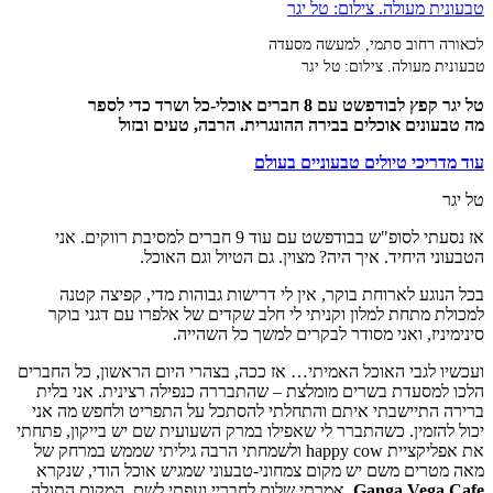
לכאורה רחוב סתמי, למעשה מסעדה
טבעונית מעולה. צילום: טל יגר
טל יגר קפץ לבודפשט עם 8 חברים אוכלי-כל ושרד כדי לספר
מה טבעונים אוכלים בבירה ההונגרית. הרבה, טעים ובזול
עוד מדריכי טיולים טבעוניים בעולם
טל יגר
אז נסעתי לסופ"ש בבודפשט עם עוד 9 חברים למסיבת רווקים. אני
הטבעוני היחיד. איך היה? מצוין. גם הטיול וגם האוכל.
בכל הנוגע לארוחת בוקר, אין לי דרישות גבוהות מדי, קפיצה קטנה
למכולת מתחת למלון וקניתי לי חלב שקדים של אלפרו עם דגני בוקר
סינימיניז, ואני מסודר לבקרים למשך כל השהייה.
ועכשיו לגבי האוכל האמיתי… אז ככה, בצהרי היום הראשון, כל החברים
הלכו למסעדת בשרים מומלצת – שהתבררה כנפילה רצינית. אני בלית
ברירה התיישבתי איתם והתחלתי להסתכל על התפריט ולחפש מה אני
יכול להזמין. כשהתברר לי שאפילו במרק השעועית שם יש בייקון, פתחתי
את אפליקציית happy cow ולשמחתי הרבה גיליתי שממש במרחק של
מאה מטרים משם יש מקום צמחוני-טבעוני שמגיש אוכל הודי, שנקרא
Ganga Vega Cafe
. אמרתי שלום לחבריי ועפתי לשם. המקום התגלה