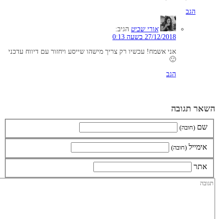
הגב
אורי שביט
הגיב:
27/12/2018 בשעה 0:13
אני אשמח! עכשיו רק צריך מישהו שייסע ויחזור עם דיווח עדכני
🙂
הגב
השאר תגובה
שם
(חובה)
אימייל
(חובה)
אתר