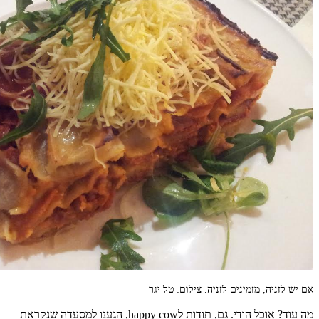
אם יש לזניה, מזמינים לזניה. צילום: טל יגר
מה עוד? אוכל הודי. גם, תודות לhappy cow, הגענו למסעדה שנקראת