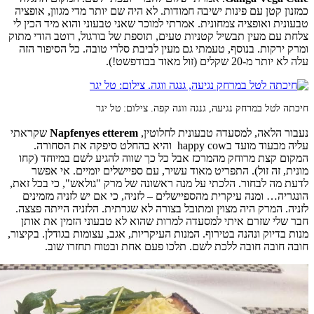
כמזנון קטן עם פינות ישיבה חמודות. לא היה שם יותר מדי מגוון, אופציה
טבעונית ואופציה צמחונית. אמרתי למוכר שאני טבעוני והוא מיד הכין לי
צלחת עם מעין תבשיל קטניות טעים, תוספת של בורגול, רוטב הודי מתוק
ומרק ירקות. בנוסף, טעמתי גם מעין לביבת סלרי טובה. כל הסיפור הזה
עלה לא יותר מ-20 שקלים (זול מאוד בבודפשט!).
חיכתה לטל במרחק נגיעה, גנגה ווגה קפה. צילום: טל יגר
נעבור הלאה, למסעדה טבעונית לחלוטין,
Napfenyes etterem
שקראתי
עליה מבעוד מועד בhappy cow והיא בהחלט סיפקה את הסחורה.
המקום קצת מרוחק מהמרכז אבל כל כך שווה להגיע לשם במיוחד (קחו
מונית, זה זול). התפריט מאוד עשיר, עם ספיישלים יומיים. אי אפשר
לדעת מה לבחור. הלכתי על מנה ראשונה של מרק "גולאש", כי בכל זאת,
הונגריה… ומנה עיקרית מהספיישלים – לזניה, כי אם יש לזניה מזמינים
לזניה. המרק היה מצוין ומתובל בצורה לא שגרתית. הלזניה הייתה פצצה.
חבר שלי שזרם איתי למסעדה למרות שהוא לא טבעוני הזמין את אותן
מנות בדיוק ונהנה בטירוף. המנות העיקריות, אגב, עצומות בגודלן. בקיצור,
חובה חובה חובה ללכת לשם. תלכו פעם אחת ובטוח תחזרו שוב.