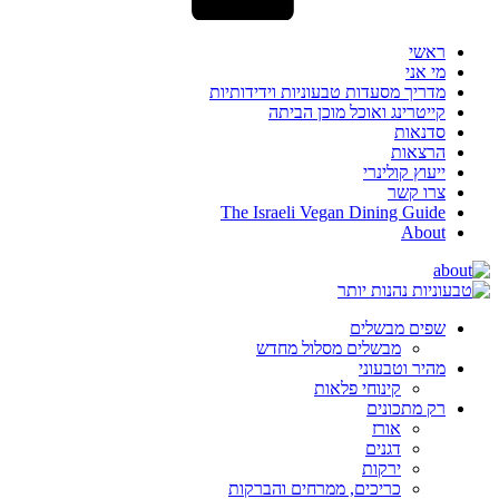
ראשי
מי אני
מדריך מסעדות טבעוניות וידידותיות
קייטרינג ואוכל מוכן הביתה
סדנאות
הרצאות
ייעוץ קולינרי
צרו קשר
The Israeli Vegan Dining Guide
About
שפים מבשלים
מבשלים מסלול מחדש
מהיר וטבעוני
קינוחי פלאות
רק מתכונים
אורז
דגנים
ירקות
כריכים, ממרחים והברקות