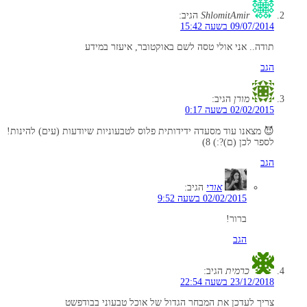
ShlomitAmir
הגיב:
09/07/2014 בשעה 15:42
תודה.. אני אולי טסה לשם באוקטובר, איעזר במידע
הגב
מורן
הגיב:
02/02/2015 בשעה 0:17
😈 מצאנו עוד מסעדה ידידותית פלוס לטבעוניות שיודעות (עים) להינות!
לספר לכן (ם)?:) 8)
הגב
אורי
הגיב:
02/02/2015 בשעה 9:52
ברור!
הגב
כרמית
הגיב:
23/12/2018 בשעה 22:54
צריך לעדכן את המבחר הגדול של אוכל טבעוני בבודפשט