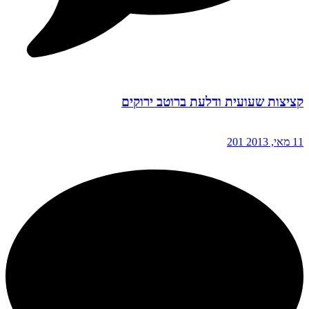
קציצות שעועית ודלעת ברוטב ירוקים
11 מאי, 2013
201