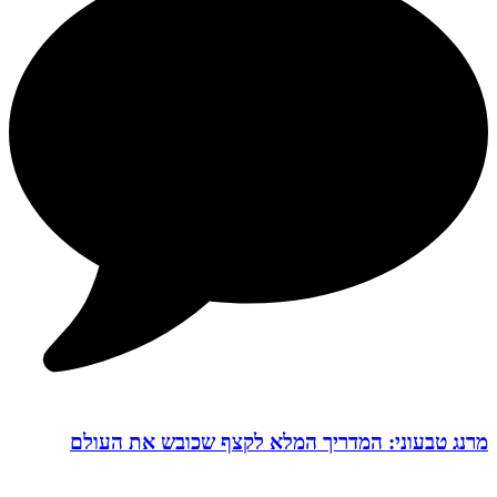
מרנג טבעוני: המדריך המלא לקצף שכובש את העולם