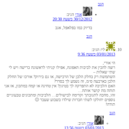
הגב
אורי
הגיב:
30/12/2012 בשעה 20:30
בדיוק כמו בפלאפל, אגב
הגב
ליז
הגיב:
03/01/2013 בשעה 9:36
הי אורי,
רוצה להכין את לביבות האפונה, אפילו קניתי לראשונה כרישה ויש לי
שתי שאלות –
השתמשת רק בחלק הלבן של הרכישה, או גם בירוק? אורכו של החלק
הלבן כארבעה ס״מ, זה נשמע לך בסדר?
האם הלביבה לא התפרקה לך בטיגון? אין טחינה או קמח במתכון, אז אני
תוהה מה קושר אותה…
זהו, מחכה לתגובתך וקדימה לבישולים… הלביבות ומתכונים טבעוניים
נוספים יחולקו לשתי חברות שילדו בשבוע שעבר 🙂
תודה!
הגב
אורי
הגיב:
03/01/2013 בשעה 13:56