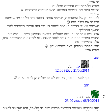
הי אורי,
תודה על מתכונים נהדרים ונפלאים.
הכנתי היום את קציצות האפונה. יצאו טעימות ועסיסיות ☺
שיתוף:
לפני הטיגון של התערובת, טעמתי אותה. הטעם היה כל כך מר שכמעט
וזרקתי את כולה לפח 😯 .
חששתי שאולי ההשריה גרמה לטעם הנוראי הזה והייתי סקפטית לגבי
המשך התהליך.
אבל, כמו שכתבתי הן יצאו מעולות. כנראה שהטיגון השפיע והפיג את
הטעם המריר. אז אם זה קורה לעוד מישהו -לא לזרוק את התערובת לפח,
אלא להמשיך ולטגן.
טוב, חפרתי מספיק. רצה לטרוף אותן. 😀
תודה אורי.
הגב
אורי
הגיב:
21/08/2014 בשעה 12:05
כיף לשמוע! נכון, קטניות לא מבושלות הן לא טעימות 🙂
הגב
עודד
הגיב:
08/10/2014 בשעה 23:20
מנה נהדרת! מעטפת הקציצה פריכה ומזכירה פלאפל, היא מאפשר לרוטב