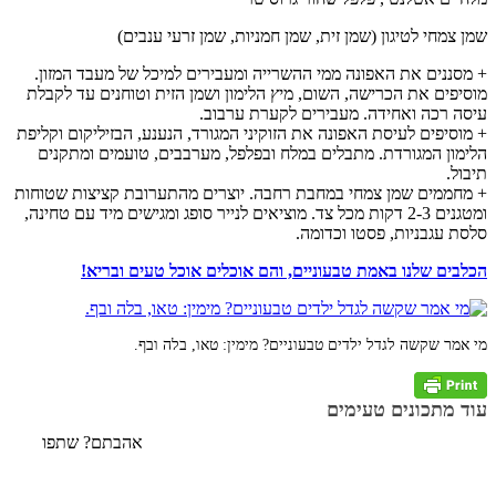
שמן צמחי לטיגון (שמן זית, שמן חמניות, שמן זרעי ענבים)
+ מסננים את האפונה ממי ההשרייה ומעבירים למיכל של מעבד המזון.
מוסיפים את הכרישה, השום, מיץ הלימון ושמן הזית וטוחנים עד לקבלת
עיסה רכה ואחידה. מעבירים לקערת ערבוב.
+ מוסיפים לעיסת האפונה את הזוקיני המגורד, הנענע, הבזיליקום וקליפת
הלימון המגורדת. מתבלים במלח ובפלפל, מערבבים, טועמים ומתקנים
תיבול.
+ מחממים שמן צמחי במחבת רחבה. יוצרים מהתערובת קציצות שטוחות
ומטגנים 2-3 דקות מכל צד. מוציאים לנייר סופג ומגישים מיד עם טחינה,
סלסת עגבניות, פסטו וכדומה.
הכלבים שלנו באמת טבעוניים, והם אוכלים אוכל טעים ובריא!
מי אמר שקשה לגדל ילדים טבעוניים? מימין: טאו, בלה ובף.
עוד מתכונים טעימים
אהבתם? שתפו