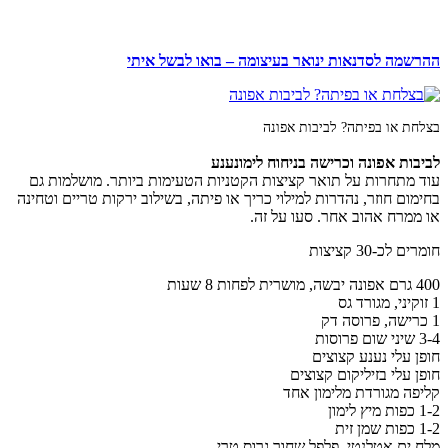
ההרשמה לסדנאות ינואר בעיצומה – בואו לבשל איתי
בצלחת או בפיתה? לביבות אפונה
לביבות אפונה וכרישה בניחוח לימונענע
עוד מתחרות על תואר קציצות הקטניות הטעימות ביותר. מושלמות גם
בחימום חוזר, נהדרות למילוי כריך או פיתה, בשילוב ירקות טריים וטחינה
או ממרח אהוב אחר. סעו על זה.
חומרים לכ-30 קציצות
400 גרם אפונה יבשה, מושרית לפחות 8 שעות
1 זוקיני, מגורד גס
1 כרישה, פרוסה דק
3-4 שיני שום פרוסות
חופן עלי נענע קצוצים
חופן עלי בזיליקום קצוצים
קליפה מגורדת מלימון אחד
1-2 כפות מיץ לימון
1-2 כפות שמן זית
מלח ים אטלנטי, פלפל שחור גרוס טרי