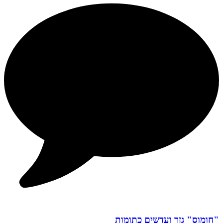
"חומוס" גזר ועדשים כתומות