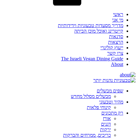
ראשי
מי אני
מדריך מסעדות טבעוניות וידידותיות
קייטרינג ואוכל מוכן הביתה
סדנאות
הרצאות
ייעוץ קולינרי
צרו קשר
The Israeli Vegan Dining Guide
About
שפים מבשלים
מבשלים מסלול מחדש
מהיר וטבעוני
קינוחי פלאות
רק מתכונים
אורז
דגנים
ירקות
כריכים, ממרחים והברקות