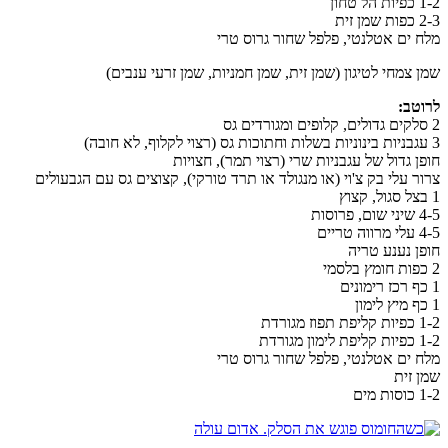
1-2 כפיות הל טחון
2-3 כפות שמן זית
מלח ים אטלנטי, פלפל שחור גרוס טרי
שמן צמחי לטיגון (שמן זית, שמן חמניות, שמן זרעי ענבים)
לרוטב:
2 סלקים גדולים, קלופים ומגורדים גס
3 עגבניות בינוניות בשלות וחתוכות גס (רצוי לקלוף, לא חובה)
חופן גדול של עגבניות שרי (רצוי תמר), חצויות
צרור עלי בק צ'וי (או מנגולד או תרד טורקי), קצוצים גס עם הגבעולים
1 בצל סגול, קצוץ
4-5 שיני שום, פרוסות
4-5 עלי מרווה טריים
חופן נענע טריה
2 כפות חומץ בלסמי
1 כף רכז רימונים
1 כף מיץ לימון
1-2 כפיות קליפת תפוז מגורדת
1-2 כפיות קליפת לימון מגורדת
מלח ים אטלנטי, פלפל שחור גרוס טרי
שמן זית
1-2 כוסות מים