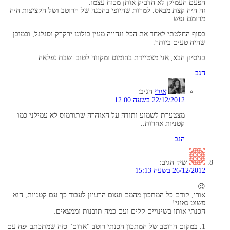
הפעם העמילן לא הדביק אותן מכוח עצמו.
זה היה קצת מבאס. למרות שהיופי בהכנה של הרוטב ושל הקציצות היה
מרומם נפש.
בסוף החלטתי לאחד את הכל ונהייה מעין בולונז ירקרק וסגלגל, וכמובן
שהיה טעים ביותר.
בניסיון הבא, אני מצטיידת בחומוס ומקווה לטוב. שבת נפלאה
הגב
אורי
הגיב:
22/12/2012 בשעה 12:00
מצטערת לשמוע ותודה על האזהרה שתורמוס לא עמילני כמו
קטניות אחרות..
הגב
שיר
הגיב:
26/12/2012 בשעה 15:13
😉
אורי, קודם כל המתכון מהמם ועצם הרעיון לעבוד כך עם קטניות, הוא
פשוט גאוני!
הכנתי אותו בשינויים קלים ועם כמה תובנות וממצאים:
1. במקום הרוטב של המתכון הכנתי רוטב "אדום" כזה שמתכתב יפה עם