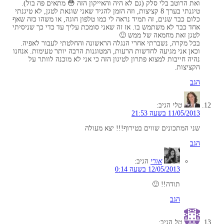
ואת הרוטב בלי סלק (גם לא היה והאייקון הזה 😳 מתאים פה בול).
טיגנתי בערך 8 קציצות, וזה הזמן להגיד שאני שונאת לטגן, לא טיגנתי
כלום כבר שנים, זה תמיד נראה לי כמו טלפון חוגה, או משהו כזה שאף
אחד כבר לא משתמש בו. אז זה שאני סומכת עליך עד כדי כך שניסיתי
לטגן זאת מחמאה של ממש 🙂
בכל מקרה, נשברתי אחרי הנגלה הראשונה והחלטתי לעבור לאפיה.
וכאן אני מגיעה לחדשות הרעות, המטוגנות הרבה יותר טעימות. אנחנו
נהיה חייבות למצוא פתרון לטיגון הזה כי אני לא מוכנה לוותר על
הקציצות.
הגב
טלי
הגיב:
11/05/2013 בשעה 21:53
שני המתכונים שווים בטירוף!!! יצא מעולה
הגב
אורי
הגיב:
12/05/2013 בשעה 0:14
תודה!! 🙂
הגב
טל
הגיב: