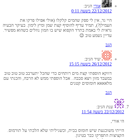
אורי
הגיב:
22/12/2012 בשעה 0:11
היי גד, אין לי ספק שהמים קלקלו (אולי אפילו פרקו את
העמילן?), תמיד עדיף להוסיף קצת שמן ומיץ לימון. בעיקר הבעיה
נראית לי באמת בתרד הקפוא שיש בו המון נוזלים כשהוא מפשיר.
עדיין נשמע טוב 😉
הגב
שיר
הגיב:
26/12/2012 בשעה 15:15
דווקא הוספתי קצת מים רותחים כדי שהכל יתערבב טוב טוב טוב
במעבד מזון ויצא סבבה.. אבל הוספתי ממש לא הרבה, והכנתי עם
מלאאאא חומוסים קטנים
הגב
ענת
הגיב:
22/12/2012 בשעה 11:54
הי אורי,
הייתי משוכנעת שיש חומוס בבית, וכשגיליתי שלא הלכתי על תורמוס.
הקציצות התפרקו כבר בטיגון.