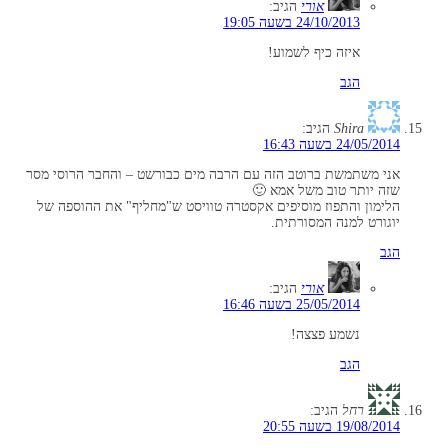
אורי
הגיב:
24/10/2013 בשעה 19:05
איזה כיף לשמוע!
הגב
Shira
הגיב:
24/05/2014 בשעה 16:43
אני משתמשת ברוטב הזה עם הרבה מים כבורשט – והחבר הרוסי מסר
שזה יותר טוב משל אמא 🙂
הלימון והתפוז מוסיפים אקסטרה טוויסט ש"מחליף" את ההוספה של
יוגורט למנה המסורתית.
הגב
אורי
הגיב:
25/05/2014 בשעה 16:46
נשמע פצצה!
הגב
רחל
הגיב:
19/08/2014 בשעה 20:55