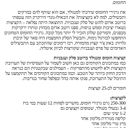
החומוס.
את גרגירי החומוס שידכתי למנגולד, אם הוא שותף להם במרקים
ותבשילים, למה לא בקציצות? את הכאילו-גונדי הירקרק הזה עטפתי
ברוטב אדום לוהט של סלק ועגבניות. התוצאה היתה נפלאה – הקציצות
נשארו יציבות וממש נגיסות, ספגו רוטב אדום מבחוץ ונותרו ירקרקות
מבפנים, והמרקם שלהן הזכיר לי יותר מכל קובה. גרגירי החומוס הטחונים
התחפשו לבורגול נימוח, ותבשיל הסלק החמצמץ היה פאר של קיבוץ
גלויות: באק צ'וי קצוץ מהמזרח, רכז רימונים שהתכתב עם התבשילים
האדומים של פרס ועגבניות שקורצות לכיוון איטליה.
קציצות חומוס ומנגולד ברוטב סלק ועגבניות
כמו במתכונים הקודמים גם כאן חשוב לשמור על העסיסיות של תערובת
הקציצות ולא לחשוש מהתפרקות – העמילנים שבקטניות הם כנראה
הדבק החזק ביותר של הטבע. וכמו במתכונים הקודמים אל תתקמצנו על
התיבול של התערובת, פנקו אותה בהל ובפלפל שחור בנדיבות.
חומרים לכ-25 קציצות
לקציצות:
250-300 גרם גרגירי חומוס, מושרים לפחות 12 שעות במי ברז
3-4 גבעולי מנגולד, שטופים וקצוצים גס
1-2 שיני שום
קליפה מגורדת מלימון אחד
מיץ טרי מלימון אחד