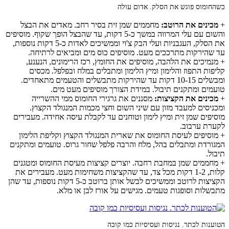
כשהחומוס פוגש את הסלק. אדום עולה
+
מכינים את הרוטב:
מחממים שמן זית בסיר רחב. מאדים את הבצל
והשום עם עלי המרווה במשך כ-5 דקות, עד שהבצל הופך שקוף. מוסיפים
את הסלק, העגבניות ועלי הבק צ'וי וממשיכים לאדות כ-5 דקות נוספות,
עד שהירקות מתרככים מעט. מוסיפים כוס מים ומביאים לרתיחה.
+ מנמיכים את הלהבה, מוסיפים את החומץ, רכז הרימונים, הנענע,
קליפות התפוז והלימון ומיץ הלימון ומתבלים במלח ובפלפל. מכסים
ומבשלים 10-15 דקות עד שהירקות מתבשלים והטעמים מתאחדים.
טועמים ומתקנים תיבול. במידת הצורך מוסיפים מעט מים.
+
מכינים את הקציצות:
מסננים את גרגירי החומוס ממי ההשרייה
ומכניסים למעבד מזון עם שיני השום וחצי מכמות המנגולד הקצוץ.
מוסיפים שמן זית ומיץ לימון וטוחנים עד לקבלת עיסה אחידה. מעבירים
לקערת ערבוב.
+ מוסיפים לעיסת החומוס את שארית המנגולד הקצוץ וקליפת הלימון
המגורדת ומתבלים בהל, מלח והרבה פלפל שחור גרוס. טועמים ומתקנים
תיבול.
+ מחממים שמן במחבת רחבה. יוצרים קציצות מעיסת החומוס ומטגנים
קלות, 1-2 דקות מכל צד, עד שהקציצות משחימות מעט. מעבירים את
הקציצות לרוטב וממשיכים לבשל אותן ברוטב כ-5 דקות נוספות, עד שהן
מתבשלות וסופגות טעמים. מגישים על אורז לבן או מלא.
הטוענות לכתר. נגיסות ועסיסיות כמו קובה