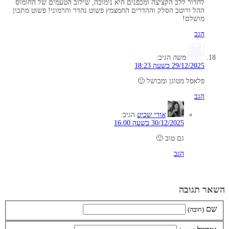
לחדור ללב הקציצה ומבפנים היא נימוכה, שילוב הטעמים של החומוס
ההל ורוטב הסלק וההדרים החמצמץ פשוט נהדר והרמוני! פשוט מתכון
מושלם!
הגב
משה
הגיב:
29/12/2025 בשעה 18:23
פלאפל מטוגן ומבושל 🙂
הגב
אורי שביט
הגיב:
30/12/2025 בשעה 16:00
גם טוב 🙂
הגב
השאר תגובה
שם
(חובה)