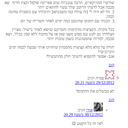
שורשיי המרוקאיים, הרבה עגבניות שום פפריקה ופלפל וקצת חריף. יצא
סבבה אבל לדעתי הרוטב שלך עשוי להתאים יותר.
2. הל לא היה לי [זה עולה כמו משכנתא] ותיבלתי עם כוסברה טחונה
וכמון.
3. הכנתי עם חומוס שהונבט כמה ימים לאחר השרייה של יום.
בכל מקרה, הקציצות מדהימות והמרקם שיוצא לאחר בישול- מצויין.
הצלחתי גם לטגן עם ממש מעט שמן או על מחבת ללא שמן בכלל, ויצא
סבבה, למרות שהמטוגנות בשמן טובות יותר.
תודה על מלא מלא קציצות מהממות שיחזיקו אותי שבעה לכמה ימים
הקרובים!!
אגב- אפשר להקפיא לדעתך חלק מהתבשיל?
הגב
עמית
הגיב:
29/12/2012 בשעה 20:21
לא מבשלים את החומוס?
הגב
אורי
הגיב:
30/12/2012 בשעה 20:29
לא! זה כל הקטע 😉