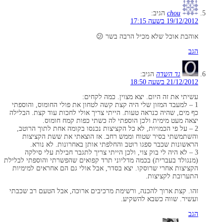
chou
הגיב:
19/12/2012 בשעה 17:15
אוהבת אוכל שלא מכיל הרבה בשר 😕
הגב
גד השדה
הגיב:
21/12/2012 בשעה 18:50
עשיתי את זה היום. יצא מצוין. כמה לקחים:
1 – למעבד המזון שלי היה קצת קשה לטחון את פולי החומוס, והוספתי
כף מים, שהיה כנראה טעות. הייתי צריך אולי לחכות עוד קצת. הבלילה
יצאה מעט מימית ולכן הוספתי לה כשתי כפות קמח חומוס.
2 – על פי הכמויות, לא כל הקציצות נכנסו בקומה אחת לתוך הרוטב,
והשתמשתי בסיר שטוח וממש רחב. אז הוצאתי את ששת הקציצות
הראשונות שכבר ספגו רוטב והחלפתי אותן באחרונות. לא נורא.
3 – לא היה לי בוק צוי, ולכן הייתי צריך לתגבר חבילת עלי סילקה
(מנגולד בעברית) בכמה מדליוני תרד קפואים שהפשרתי והוספתי לבלילת
הקציצות אחרי שרוסקו. יצא בסדר, אבל אולי גם הם אחראים למימיות
התערובת לקציצות.
זהו. קצת ארוך להכנה, ורשימת מרכיבים ארוכה, אבל הטעם רב שכבתי
ועשיר. שווה כשבא להשקיע.
הגב