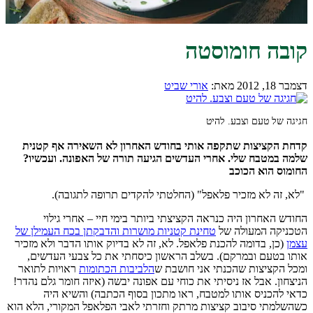
קובה חומוסטה
דצמבר 18, 2012
מאת:
אורי שביט
חגיגה של טעם וצבע. להיט
קדחת הקציצות שתקפה אותי בחודש האחרון לא השאירה אף קטנית
שלמה במטבח שלי. אחרי העדשים הגיעה תורה של האפונה. ועכשיו?
החומוס הוא הכוכב
"לא, זה לא מזכיר פלאפל" (החלטתי להקדים תרופה לתגובה).
החודש האחרון היה כנראה הקציצתי ביותר בימי חיי – אחרי גילוי
הטכניקה המעולה של
טחינת קטניות מושרות והדבקתן בכח העמילן של
עצמן
(כן, בדומה להכנת פלאפל. לא, זה לא בדיוק אותו הדבר ולא מזכיר
אותו בטעם ובמרקם). בשלב הראשון כיסחתי את כל צבעי העדשים,
ומכל הקציצות שהכנתי אני חושבת ש
הלביבות הכתומות
ראויות לתואר
הניצחון. אבל אז ניסיתי את כוחי עם אפונה יבשה (איזה חומר גלם נהדר!
כדאי להכניס אותו למטבח, ראו מתכון בסוף הכתבה) והשיא היה
כשהשלמתי סיבוב קציצות מרתק וחזרתי לאבי הפלאפל המקורי, הלא הוא