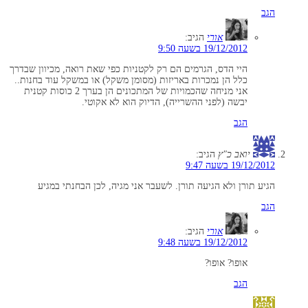
הגב
אורי
הגיב:
19/12/2012 בשעה 9:50
היי הדס, הגרמים הם רק לקטניות כפי שאת רואה, מכיוון שבדרך
כלל הן נמכרות באריזות (מסומן משקל) או במשקל עוד בחנות..
אני מניחה שהכמויות של המתכונים הן בערך 2 כוסות קטנית
יבשה (לפני ההשרייה), הדיוק הוא לא אקוטי.
הגב
יואב כ"ץ
הגיב:
19/12/2012 בשעה 9:47
הגיע תורן ולא הגיעה תורן. לשעבר אני מגיה, לכן הבחנתי במגיע
הגב
אורי
הגיב:
19/12/2012 בשעה 9:48
אופו? אופו?
הגב