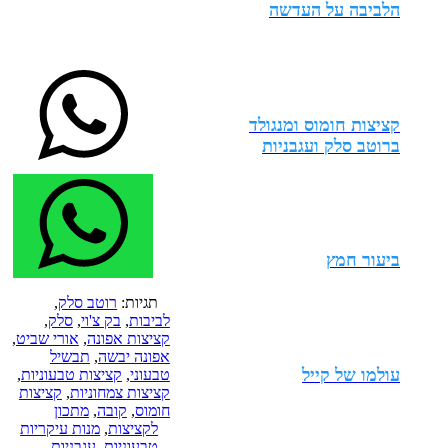
הלביבה על העדשה
קציצות חומוס ומנגולד
ברוטב סלק ועגבניות
ביעור חמץ
תגיות:
רוטב סלק
,
לביבות
,
בק צ'וי
,
סלק
,
קציצות אפונה
,
אורי שביט
,
אפונה יבשה
,
תבשיל
עולמו של קייל
טבעוני
,
קציצות טבעוניות
,
קציצות צמחוניות
,
קציצות
חומוס
,
קובה
,
מתכון
לקציצות
,
מנות עיקריות
טבעוניות
,
עגבניות