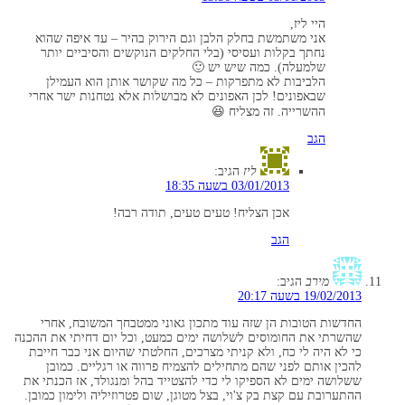
היי ליז,
אני משתמשת בחלק הלבן וגם הירוק בהיר – עד איפה שהוא
נחתך בקלות ועסיסי (בלי החלקים הנוקשים והסיביים יותר
שלמעלה). כמה שיש יש 🙂
הלביבות לא מתפרקות – כל מה שקושר אותן הוא העמילן
שבאפונים! לכן האפונים לא מבושלות אלא נטחנות ישר אחרי
ההשרייה. זה מצליח 😆
הגב
ליז
הגיב:
03/01/2013 בשעה 18:35
אכן הצליח! טעים טעים, תודה רבה!
הגב
מירב
הגיב:
19/02/2013 בשעה 20:17
החדשות הטובות הן שזה עוד מתכון גאוני ממטבחך המשובח, אחרי
שהשרתי את החומוסים לשלושה ימים כמעט, וכל יום דחיתי את ההכנה
כי לא היה לי כח, ולא קניתי מצרכים, החלטתי שהיום אני כבר חייבת
להכין אותם לפני שהם מתחילים להצמיח פרווה או רגליים. כמובן
ששלושה ימים לא הספיקו לי כדי להצטייד בהל ומנגולד, אז הכנתי את
ההתערובת עם קצת בק צ'וי, בצל מטוגן, שום פטרוזיליה ולימון כמובן.