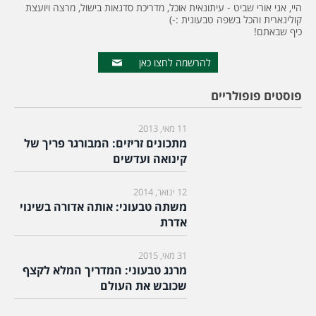
היי, אני אורי שביט - עיתונאית אוכל, מדריכת סדנאות בישול, מרצה ויועצת
קולינארית והכל בשפה טבעונית :-)
כיף שבאתם!
להרשמה לחצו כאן
פוסטים פופולריים
11 מאי, 2013
מתכונים זריזים: המבורגר פריך של
קינואה ועדשים
12 ינואר, 2014
משתה טבעוני: אותה אדורה בשינוי
אדרת
31 מאי, 2015
מרנג טבעוני: המדריך המלא לקצף
שכובש את העולם