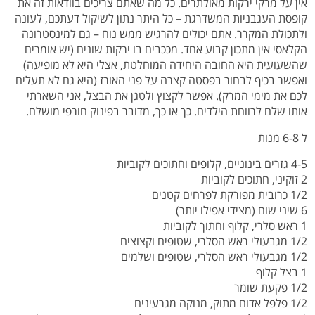
אין על מרקי ירקות מאולתרים. כל מה שאתם צריכים בוודאות זה את
קופסת העגבניות המשדרגת – כל היתר נתון לשיקול דעתכם, לעונה
ולתכולת המקרר. אתם יכולים להרגיש ממש נוח – גם למינסטרונה
הקלאסי אין מתכון קבוע אחד. מככבים בו ירקות שונים (יש אומרים
שהשעועית היא החובה היחידה המוחלטת, אצלי היא לא מופיעה)
ואפשר בכיף לבחור בפסטה קצרה על פני האורז (היא גם לא תעלים
לכם את מימי המרק). אפשר לקצוץ ולטגן את הבצל, אני השארתי
אותו שלם לרווחת הילדים. כך או כך, מדובר בפינוק חורפי מושלם.
ל 6-8 מנות
4-5 גזרים בינוניים, קלופים וחתוכים לקוביות
2 זוקיני, חתוכים לקוביות
1/2 כרובית מפורקת לפרחים קטנים
6 שיני שום (מצידי אפילו יותר)
1 ראש סלרי, קלוף וחתוך לקוביות
1/2 מגבעולי ראש הסלרי, שטופים וקצוצים
1/2 מגבעולי ראש הסלרי, שטופים ושלמים
1 בצל קלוף
1/2 פקעת שומר
1/2 פלפל אדום מתוק, מנוקה מגרעינים