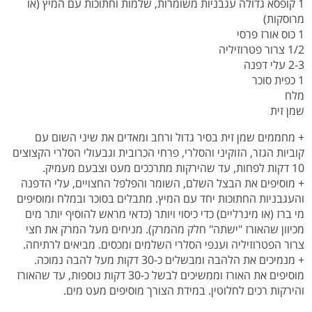
1 קופסא גדולה עגבניות משומרות, שלמות וחתוכות עם המיץ (או
מרוסקות)
1 כוס אורז פרסי
1/2 צרור פטרוזיליה
2-3 עלי דפנה
1 כפית סוכר
מלח
שמן זית
+ מחממים שמן זית בסיר גדול ורחב ומאדים את שיני השום עם
קוביות הגזר, הזוקיני והסלרי, פרחי הכרובית וגבעולי הסלרי הקצוצים
10 דקות לפחות, עד שהירקות מתרככים מעט וצבעם מעמיק.
+ מוסיפים את הבצל השלם, השומר והפלפל החצויים, עלי הדפנה
והעגבניות החתוכות יחד עם המיץ. מתבלים בסוכר ובמלח ומוסיפים
מי ברז (או מינרליים) כדי כיסוי ויותר (כדאי מראש להוסיף יותר מים
מכיוון שהאורז "ישתה" חלק מהמרק). מניחים מעל המרק את חצי
צרור הפטרוזיליה וענפי הסלרי השלמים ומכסים. מביאים לרתיחה.
+ מנמיכים את הלהבה ומבשלים כ-30 דקות מעל להבה נמוכה.
מוסיפים את האורז וממשיכים לבשל כ-30 דקות נוספות, עד שהאורז
והירקות רכים לחלוטין. במידת הצורך מוסיפים מעט מים.