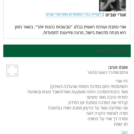
אורי שביט
|
לצפייה בכל המאמרים מאת אורי שביט
אורי כותבת ועורכת ראשית בבלוג "טבעוניות נהנות יותר". בשאר הזמן
היא מנחה סדנאות בישול, מרצה ומייעצת למסעדות.
2 תגובות לפוסט
טובה
הגיב:
11/04/2014 בשעה 14:53
היי אורי
השתתפתי היום בסדנת הפסח שנערכה בשינקין
מאד נהנתי!הסדנה היתה מושקעת מאד!האוכל טעים ובשפע!!
למדתי הרבה מאד טיפים!
קבלתי את הסדנה כמתנת יום הולדת.
אני ממליצה מאד על הרעיון מתנת חוויה נפלאה!!
תודה לאחותי היקרה לאה
ותודה לך אורי על החוויה
תג שמח
הגב