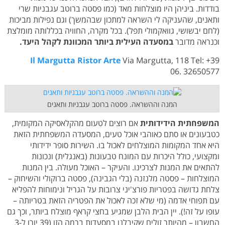
בודדות. ביניהן היו מוצלחות מאד (כמו פסטה ברוטב עגבניות שרי
ותאנים, שהעניקה לי השראה למתכון שבהמשך) וגם נפילות מביכות
(לחם יבשושי, גוואקמולי תפל). בכל מקרה, החוויה בכללותה מומלצת
וכנראה מדובר
במסעדה העילית ביותר המכוונת לקהל היעד.
Il Margutta Ristor Arte
Via Margutta, 118 Tel: +39
06. 32650577
המנה וההשראה. פסטה ברוטב עגבניות ותאנים
המשפחתית הידידותית
אם רוצים לטעום מהקלאסיקה המקומית,
כטבעונים או סתם כאוהבי אוכל טעים, המסעדה המשפחתית הזאת
היא אחד המקומות המוצלחים לאכול בו. השירות סופר ידידותי
ומקצועי, כולל היכרות עם המונח טבעונות (באנגלית) ונכונות
להתאים את המנות לצרכינו. והעיקר – האוכל מעולה. בין המנות
המוצלחות – פסטה מלנזנה (בלי הגבינה), פסטה ברוקולי והשיחוק –
צלחת גדושה בפטריות פורצ'יני צרובות על הגריל ונימוחות להפליא
עם תפוחי אדמה (מי שלא זכה לאכול את הפטריה הזאת בטריותה –
עופו על זה!). יין הבית הלבן שמגיע בחצי קראף מוצלח ביותר, וכך גם
החשבון – מהיותר זולים שקיבלנו במסעדות ברמה הזו (39 יורו ל-3