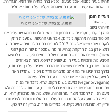
תהיה בעיה למצוא אוכל טבעוני נפלא ברחובותיה של רומא הנהדרת.
וכך ארזתי את עצמי יחד עם המשפחה, ועלינו על מטוס לאיטליה.
מעלית הזמן
כן, יש אתר
זה מגיע גם בירוק. שוק קאמפו די פיורי
תיירותי בשם
הזה (ביקרנו, מקרינים שם סרטון חביב על תולדות רומא שמעביר את
הסיפור בצורה מרתקת לילדים). אבל אני הרגשתי שמעלית הזמן
לוקחת אותי מישראל שנת 2013 לזמנים בהם חלב סויה אפשר היה
למצוא רק בבית מרקחת (בחיי, זה מה שמספרים שהיה כאן לפני
עשור). במילים אחרות – המודעות של הרומאים העכשוויים לנושא
הטבעונות ולזכויות בעלי חיים, שואפת לאפס, לפחות באזורים
המרכזיים. כן, המלצרים שמשרתים הרבה תיירים ועל כך פרנסתם,
בדרך כלל יבינו על מה אתם מדברים וחלקם אפילו ישתדלו מאד
לסייע, אבל אין מה לצפות להיכרות עם המילה עצמה
(vegano/vegana) כמעט בשום מקום, שלא לדבר על מנות
מסומנות בתפריטים. לזה תוסיפו רגלי חזירים, ערימות של גבינה ולא
מעט חנויות לממכר מוצרי עור ופרווה, שמציגות את מרכולתן לראווה.
כנראה השמועה על ההתנגדות העולמית ההולכת וגוברת לצריכתם
עדיין לא תורגמה לאיטלקית. או במילים אחרות, ברלין זה לא כאן.