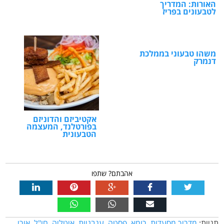
האורות: המדריך
לטבעונים בפריז
משהו טבעוני בממלכת
דנמרק
אקטיביזם והדוניזם
בפורטלנד, המעצמה
הטבעונית
אהבתם? שתפו
תגיות:
מדריך מסעדות
,
רומא
,
פסטה
,
עגבניות
,
איטליה
,
חו"ל
,
אורי