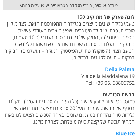
סורבה או סויה, חובבי הגלידה הטבעוניים יעופו עליה ברומא
לונה פארק של מתוקים
150
טעמי גלידה שונים מייצרים בגלידריה המפורסמת הזאת, לצד מיליון
סוכריות, פרחי שוקולד מעוצבים ושפע מוצרים מעודדי עששת
נוספים. ביחס לזה, החלק של גלידת הסויה זערורי (כ-10 טעמים,
מומלץ להתעלם מהסורבה שלידם שנראה לא משהו בכלל)
אבל
הטעם מצוין (השוקולד פחות, הפיסטוק והמוקה – מושלמים) והביקור
במקום – חוויה לקטנים ולגדולים.
Della Palma
Via della Maddalena 19
Tel: +39 06. 68806752
הרשת הכובשת
כמעט בכל אזור שוקק אנשים (כל העיר ההיסטורית בעצם) נתקלנו
בסניף של הרשת, שמונה מעל 20 סניפים ומציעה מגוון נאה של
גלידות סויה נהדרות בטעמים שונים. באחד הסניפים הציעו לנו באותו
המחיר תוספת של קצפת סויה מוצלחת, לצהלת כולנו.
Blue Ice