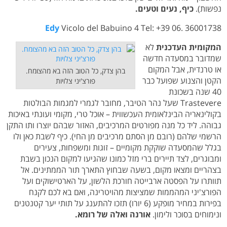
נפשות).
כיף, נעים וטעים.
Edy
Vicolo del Babuino 4 Tel: +39 06. 36001738
המקומית העדכנית
לא
שמדובר במסעדה חדשה
או טרנדית, אבל המקום
בהן צדק, כל הטוב הזה בא מהצומח.
הקטן והצנוע שפועל כבר
פורצ'יני צלויות
40 שנה בשכונת
Trastevere שעל נהר הטיבר, מחובר לגמרי למגמות הבולטות
בקולינאריה הבינלאומית העכשווית – אוכל טרי, מקומי ועונתי באיכות
גבוהה. ליד כל מנה מפורטים המרכיבים, האזור שבהם יוצרו ותו התקן
הרשמי שלהם (רובם מן הסתם מרכיבים מן החי). כיף לשבת כאן ולו
בגלל שהמסעדה שוקקת מקומיים – זוגות ומשפחות, צעירים
ומבוגרים, לצד תיירים ברי מזל כמונו שהגיעו למקום הנכון בשבת
בצהריים ומצאו מקום, בשעה שבחוץ התארך תור הממתינים. אל
תוותרו על הפסטה ארבייטה חורכת הלשון, על הארטישוקים ועל
הפורצ'יני המהממות שמציצות מהויטרינה, ואם בא לכם לקנח
בפירות במחיר מופקע (6 יורו) תזכו להתענג על תותי יער קטנטנים
ונימוחים בסוכר ולימון.
אורנה ואלה של רומא.