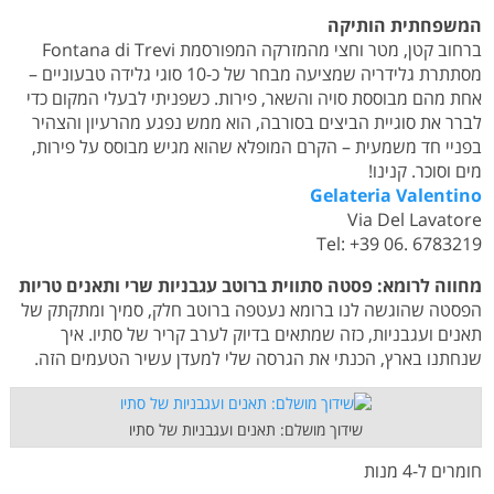
המשפחתית הותיקה
ברחוב קטן, מטר וחצי מהמזרקה המפורסמת Fontana di Trevi
מסתתרת גלידריה שמציעה מבחר של כ-10 סוגי גלידה טבעוניים –
אחת מהם מבוססת סויה והשאר, פירות. כשפניתי לבעלי המקום כדי
לברר את סוגיית הביצים בסורבה, הוא ממש נפגע מהרעיון והצהיר
בפניי חד משמעית – הקרם המופלא שהוא מגיש מבוסס על פירות,
מים וסוכר. קנינו!
Gelateria Valentino
Via Del Lavatore
Tel: +39 06. 6783219
מחווה לרומא: פסטה סתווית ברוטב עגבניות שרי ותאנים טריות
הפסטה שהוגשה לנו ברומא נעטפה ברוטב חלק, סמיך ומתקתק של
תאנים ועגבניות, כזה שמתאים בדיוק לערב קריר של סתיו. איך
שנחתנו בארץ, הכנתי את הגרסה שלי למעדן עשיר הטעמים הזה.
שידוך מושלם: תאנים ועגבניות של סתיו
חומרים ל-4 מנות