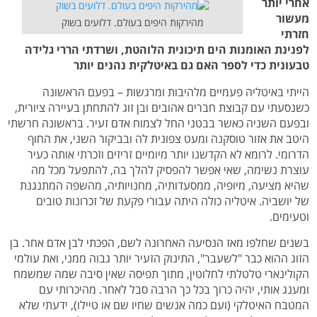
אחרי יותר
מעשור
מהירקות היפים בעולם. דלועים בשוק
חזרתי
לפנינת האומנות הים תיכונית הלוהטת, ושרדתי הררי גלידה
טבעונית כדי לספר האם גם באיטלקית נהנים יותר
הייתי באיטליה פעמיים מלהיבות ומרגשות – בפעם הראשונה
כשנסעתי עם קבוצת חברים אהובים ובן זוג להתחתן בעיירה ציורית,
ובפעם השניה כאשר בבטני החל לצמוח אדם זעיר. בראשונה חרשתי
היטב את אזור טוסקנה ומעט צפונית לה ובביקור השני, את החוף
הדרומי. לרומא לא הקדשנו יותר מיומיים זריזים וזכרתי אותה כעיר
עוצרת נשימה, שאי אפשר להפסיק להלך בה, להתפעל מכל מה
שהיא מציעה, מיופיה, ממסעדותיה, מחנויותיה, מהשפה המתנגנת
של יושביה. איטליה כולה היתה עבורי פקעת של זכרונות טובים
וטעימים.
בשנים שחלפו מאז הנסיעה האחרונה לשם, הפכתי לבן אדם אחר. בן
הזוג ההוא כבר "לשעבר", התינוק הזעיר יותר גבוה ממני, ואת עולמי
הקולינארי טלטלתי לחלוטין, מתוך תפיסה שאין סיבה שמה שמשמח
ומענג אותי, יהיה כרוך בכל כך הרבה סבל לאחר. מהיכרותי עם
המטבח האיטלקי (ועם כמה אנשים שחיו שם או טיילו), ידעתי שלא