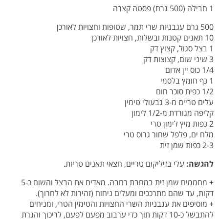
1 חבילה (500 גרם) פסטה קצרה
500 גרם עגבניות שרי תמר, שטופות וחצויות לאורכן
10 תאנים קטנות ובשלות, חצויות לאורכן
1 בצל סגול, קצוץ דק
3 שיני שום, קצוצות דק
1/4 כוס יין אדום
1 כף חומץ בלסמי
1/2 כפית סוכר חום
עלים טריים מ-3 גבעולי טימין
קליפה מגורדת מ-1/2 לימון
2 כפות מיץ לימון טרי
מלח ים, פלפל שחור גרוס טרי
2-3 כפות שמן זית
להגשה:
עלי בזיליקום טריים, חצאי תאנים טריות.
+ מחממים שמן זית במחבת רחבה. מאדים את הבצל והשום כ-5
דקות, עד שהם מתרככים ומעלים ניחוח (זהירות לא לחרוך).
+ מוסיפים את עגבניות השרי החצויות והטימין הטרי, ומניחים
להתבשל כ-10 דקות תוך כדי ערבוב מפעם לפעם, לריכוך והגרת