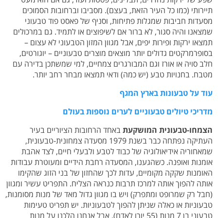
תיירותי (כמו כל העיר הזאת, בעצם). מסביבו וברחובות הסמוכים
מסעדות חביבות שמגלות פתיחות, וסניף של פאסט פוד טבעוני
שמצאנו והיה סגור, לא ברור אם לשיפוצים או לתמיד. גם במרכולים
תמצאו ירקות ופירות יפים, אבל מגוון המזון הטבעוני לא עצום –
בסופרמרקטים גדולים יותר מוצאים מוצרים טבעוניים – יוגורטים,
חלב סויה או אורז וגם המבורגרים צמחיים, למי שמשתכן בדירה עם
מטבח. בחנויות טבע (יש כמה) ודאי תמצאו מבחר רחב יותר.
עוד על טבעונות בארץ המגף
מדריכי טיולים טבעוניים לערים נוספות בעולם
הצמחו-טבעונית המושקעת
באחד הרחובות הציוריים בעיר
העתיקה נפתחה כבר בשנת 1979 מסעדה צמחונית-טבעונית,
שמאחוריה אידיאולוגיה של כבוד לטבע ולבעלי חיים, לצד אהבת
אומנות ואופנה. כשהגענו, המסעדה רחבת הידיים ומעוטרת עבודות
האומנות שקקה מקומיים, עדות לכך שהחזון של בני הזוג שהקימו
אותה להפוך אותה למרכז תרבות כנראה הצליח. התפריט עשיר ומגוון
(חבל רק שמרופט ומתפרק) ויש בו מגוון גדול מאד של מנות מסומנות,
טבעוניות או כאלה שניתן להפוך לטבעוניות. יש תפריט טעימות
טבעוני בן 7 מנות (55 יורו לאדם), אבל אנחנו הלכנו על מנות