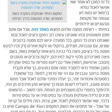
כל זה כמובן לא אומר שאי
אפשר לאכול נפלא
ברומא! יש כמות לא
המקום היחיד שנתקלנו במקרה בשם
עצומה של מקומות
המפורש. שדה התעופה בדרך הביתה
טבעוניים או ידידותיים
במיוחד – רשימה ממצה שלהם תמצאו
באתר הזה
. אבל אם אתם
סתם משוטטים (כמו שאנחנו עשינו רוב הזמן) ורוצים לאכול (כמו
שאנחנו רצינו כל הזמן), בכל מסעדה יגישו לכם פסטה ברטבים
שונים, עם עגבניות, חצילים, ברוקולי או ירקות אחרים (רק זכרו לבקש
פסטה בלי ביצים); פיצה בלי גבינה (יש אחת קלאסית כזאת, בשם
פיצה מארינרה); סלטי ירקות למיניהם; ירקות צרובים או מטוגנים
(הכוכב: ארטישוק רומאי) ואולי גם ריזוטו פטריות על בסיס שמן זית.
כמובן שתמיד כדאי להסביר ממה אתם נמנעים, כך שלא תקבלו
פסטה ברוטב עגבניות עם הר של פרמז'ן, למשל. ככל שתאכלו
במסעדות איכותיות יותר, כך יעלה הסיכוי שלכם לאכול אוכל ממש
טעים ומענג, להצליח לשנות מנות כך שיוציאו מהן מרכיבים מן החי,
ולהיתקל בחומרי גלם משובחים מן הצומח. והכי חשוב – הרומאים
מכינים גלידה איטלקית מעולה על בסיס סויה או על בסיס פירות
בלבד, שאי אפשר להפסיק לאכול. אכן, צרות. כמה מילים על קניות
של אוכל – אל תחמיצו את השוק המקסים Campo de' Fiori שיש בו
שפע של ירקות נהדרים, תבלינים, פסטות ועוד, גם אם הוא מעט