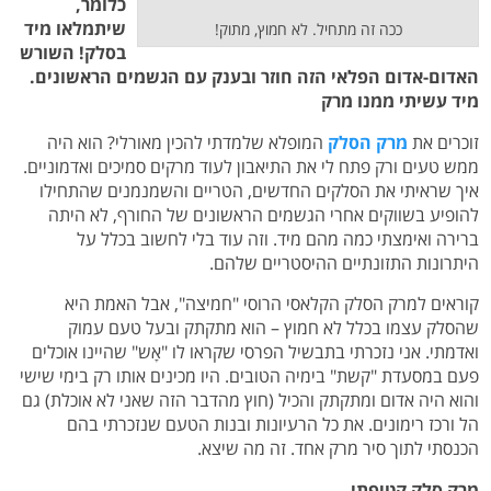
כלומר,
שיתמלאו מיד
ככה זה מתחיל. לא חמוץ, מתוק!
בסלק! השורש
האדום-אדום הפלאי הזה חוזר ובענק עם הגשמים הראשונים.
מיד עשיתי ממנו מרק
זוכרים את
מרק הסלק
המופלא שלמדתי להכין מאורלי? הוא היה
ממש טעים ורק פתח לי את התיאבון לעוד מרקים סמיכים ואדמוניים.
איך שראיתי את הסלקים החדשים, הטריים והשמנמנים שהתחילו
להופיע בשווקים אחרי הגשמים הראשונים של החורף, לא היתה
ברירה ואימצתי כמה מהם מיד. וזה עוד בלי לחשוב בכלל על
היתרונות התזונתיים ההיסטריים שלהם.
קוראים למרק הסלק הקלאסי הרוסי "חמיצה", אבל האמת היא
שהסלק עצמו בכלל לא חמוץ – הוא מתקתק ובעל טעם עמוק
ואדמתי. אני נזכרתי בתבשיל הפרסי שקראו לו "אָש" שהיינו אוכלים
פעם במסעדת "קשת" בימיה הטובים. היו מכינים אותו רק בימי שישי
והוא היה אדום ומתקתק והכיל (חוץ מהדבר הזה שאני לא אוכלת) גם
הל ורכז רימונים. את כל הרעיונות ובנות הטעם שנזכרתי בהם
הכנסתי לתוך סיר מרק אחד. זה מה שיצא.
מרק סלק קטיפתי