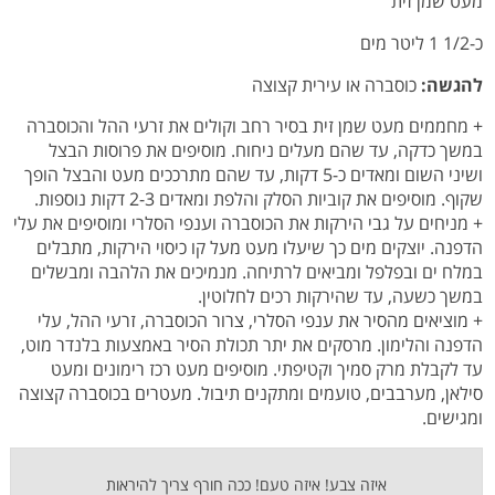
מעט שמן זית
כ-1/2 1 ליטר מים
להגשה:
כוסברה או עירית קצוצה
+ מחממים מעט שמן זית בסיר רחב וקולים את זרעי ההל והכוסברה
במשך כדקה, עד שהם מעלים ניחוח. מוסיפים את פרוסות הבצל
ושיני השום ומאדים כ-5 דקות, עד שהם מתרככים מעט והבצל הופך
שקוף. מוסיפים את קוביות הסלק והלפת ומאדים 2-3 דקות נוספות.
+ מניחים על גבי הירקות את הכוסברה וענפי הסלרי ומוסיפים את עלי
הדפנה. יוצקים מים כך שיעלו מעט מעל קו כיסוי הירקות, מתבלים
במלח ים ובפלפל ומביאים לרתיחה. מנמיכים את הלהבה ומבשלים
במשך כשעה, עד שהירקות רכים לחלוטין.
+ מוציאים מהסיר את ענפי הסלרי, צרור הכוסברה, זרעי ההל, עלי
הדפנה והלימון. מרסקים את יתר תכולת הסיר באמצעות בלנדר מוט,
עד לקבלת מרק סמיך וקטיפתי. מוסיפים מעט רכז רימונים ומעט
סילאן, מערבבים, טועמים ומתקנים תיבול. מעטרים בכוסברה קצוצה
ומגישים.
איזה צבע! איזה טעם! ככה חורף צריך להיראות