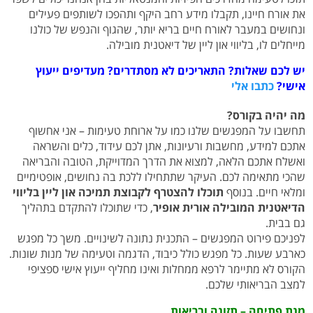
את אורח חיינו, תקבלו מידע רחב היקף ותהפכו לשותפים פעילים
ונחושים במעבר לאורח חיים בריא יותר, שהגוף והנפש של כולנו
מייחלים לו, בליווי און ליין של דיאטנית מובילה.
יש לכם שאלות? התאריכים לא מסתדרים? מעדיפים ייעוץ
אישי?
כתבו אלי
מה יהיה בקורס?
תחשבו על המפגשים שלנו כמו על ארוחת טעימות – אני אחשוף
אתכם למידע, מחשבות ורעיונות, אתן לכם עידוד, כלים והשראה
ואשלח אתכם הלאה, למצוא את הדרך המדוייקת, הטובה והבריאה
שהכי מתאימה לכם. העיקר שתתחילו ללכת בה נחושים, אופטימיים
ומלאי חיים. בנוסף
תוכלו להצטרף לקבוצת תמיכה און ליין בליווי
הדיאטנית המובילה אורית אופיר
, כדי שתוכלו להתקדם בתהליך
גם בבית.
לפניכם פירוט המפגשים – התכנית נתונה לשינויים. משך כל מפגש
כארבע שעות. כל מפגש כולל כיבוד, הדגמה וטעימה של מנות שונות.
הקורס לא מתיימר לרפא ממחלות ואינו מחליף ייעוץ אישי ספציפי
למצב הבריאותי שלכם.
מנת פתיחה – תזונה ובריאות