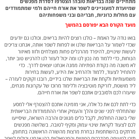
מתחילים שנה בבריאות טובה! הצטרפו לסדרת מפגשים
שמיועדת למעוניינים לשפר את אורח חייהם ולמי שמתמודדים
עם מחלות כרוניות, חבריהם ובני משפחותיהם
מועד הקורס הבא יפורסם בהמשך
בואו נודה על האמת – כולנו רוצים להיות בריאים. וכולנו גם יודעים
שכדי לשמור על הבריאות שלנו או לפחות לשפר אותה, אנחנו צריכים
לעשות שינויים, להיפרד מהרגלים פחות מוצלחים ולזוז מאיזור
הנוחות, כדי ללמוד מה נכון לנו ומה יכול לעזור לנו להרגיש טוב יותר,
לא משנה מה נקודת הפתיחה ממנה אנחנו יוצאים לדרך. כדי
להתחיל לצעוד, ללמוד ולהרחיב את הידע, לעשות בחירות
משמעותיות ולקחת את הבריאות שלנו בידיים, רובנו זקוקים לעזרה –
ליד מושטת, לזריקת מוטיבציה וללימוד מרוכז של עקרונות מנחים,
שיעזרו לכם ולסובבים אתכם לשפר את אורח חייהם.
כדי לתת לכם את כל אלה, אני מזמינה אתכם להצטרף אלי למסע
שהתחלתי לפני שנים והלך והעמיק אחרי ההתמודדות הבריאותית
שלי בשנה החולפת, לקבל כלים מגוונים והרבה השראה, שיסייעו
לכם לצעוד לקראת שינוי עמוק ומקיף לטובה. בשלושה מפגשים
מרתקים בהשתתפות נבחרת מרצות מהשורה הראשונה בתחומן,
תזכו לטעימה מהדרכים הפיזיות והמנטאליות בהן אנחנו יכולים לשפר