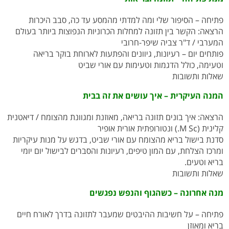
פתיחה – הסיפור שלי ומה למדתי מהמסע עד כה, סבב היכרות
הרצאה: הקשר בין תזונה למחלות הכרוניות הנפוצות ביותר בעולם
המערבי / ד"ר צביה שיפר-חרובי
פותחים יום – רעיונות, גיוונים והפתעות לארוחת בוקר בריאה
וטעימה, כולל הדגמות וטעימות עם אורי שביט
שאלות ותשובות
המנה העיקרית – איך עושים את זה בבית
הרצאה: איך בונים תזונה בריאה, מאוזנת ומגוונת מהצומח / דיאטנית
קלינית (M Sc.) ונטורופתית אורית אופיר
סדנת בישול בריא מהצומח עם אורי שביט, בדגש על מנות עיקריות
ומרכז הצלחת, עם המון טיפים, רעיונות והסברים לבישול יום יומי
בריא וטעים.
שאלות ותשובות
מנה אחרונה – כשהגוף והנפש נפגשים
פתיחה – על חשיבות ההיבטים שמעבר לתזונה בדרך לאורח חיים
בריא ומאוזן