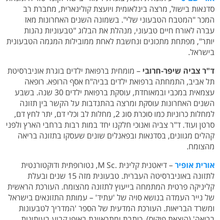
סדנאות בישול, מרצה בינלאומית ויועצת קולינארית, מחברת רב
המכר "המטבח הטבעוני שלי". בשמונה השנים האחרונות מאז
עברה לאורח חיים טבעוני, מנהלת את הבלוג "טבעוניות נהנות
יותר", מפתחת מתכונים ונחשבת לאחת ממובילות המגמה הטבעונית
בישראל.
ד"ר צביה שיפר-חרובי
– מומחית ברפואת ילדים בוגרת אוניברסיטת
תל אביב, התמחתה ברפואת ילדים בביה"ח אסף הרופא. רופאה
עצמאית במכבי ובמאוחדת, עוסקת ברפואת ילדים 30 שנה. בשבע
השנים האחרונות עוסקת ומרצה בהתנדבות על הקשר בין תזונה
למחלות כרוניות כמו סוכרת סוג 2, מחלות לב וכלי דם, יתר לחץ דם,
סרטן ועוד. ד"ר צביה ואנוכי חלקנו יחד במות רבות ברחבי הארץ ולפני
קהלים מגוונים, בסדנאות ובפאנלים שונים שעסקו בתזונה בריאה
מהצומח.
אורית אופיר
– דיאטנית קלינית .M Sc, נטורופתית ודוקטורנטית
לתזונה באוניברסיטה העברית. טבעונית מזה 15 שנים ובעלת
קליניקה פרטית המתמחה בייעוץ לתזונה מהצומח. העורכת הראשית
של נייר העמדה בנושא סויה של 'עתיד' – עמותת התזונאים בישראל
ומשרד הבריאות. העורכת המדעית של הספר 'המדריך לטבעונות
בריאה' (הוצאת פוקוס). כותבת ומתראיינת באופן קבוע בעיתונות