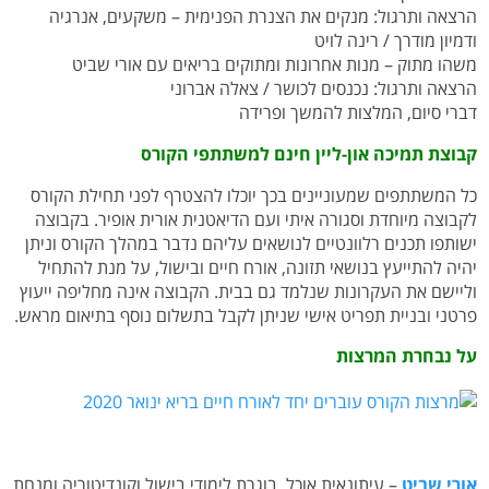
הרצאה ותרגול: מנקים את הצנרת הפנימית – משקעים, אנרגיה
ודמיון מודרך / רינה לויט
משהו מתוק – מנות אחרונות ומתוקים בריאים עם אורי שביט
הרצאה ותרגול: נכנסים לכושר / צאלה אברוני
דברי סיום, המלצות להמשך ופרידה
קבוצת תמיכה און-ליין חינם למשתתפי הקורס
כל המשתתפים שמעוניינים בכך יוכלו להצטרף לפני תחילת הקורס
לקבוצה מיוחדת וסגורה איתי ועם הדיאטנית אורית אופיר. בקבוצה
ישותפו תכנים רלוונטיים לנושאים עליהם נדבר במהלך הקורס וניתן
יהיה להתייעץ בנושאי תזונה, אורח חיים ובישול, על מנת להתחיל
וליישם את העקרונות שנלמד גם בבית. הקבוצה אינה מחליפה ייעוץ
פרטני ובניית תפריט אישי שניתן לקבל בתשלום נוסף בתיאום מראש.
על נבחרת המרצות
אורי שביט
– עיתונאית אוכל, בוגרת לימודי בישול וקונדיטוריה ומנחת