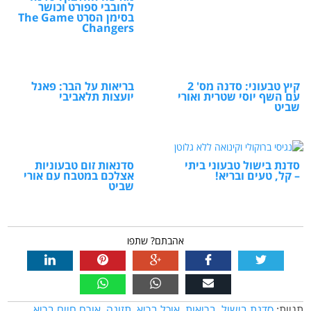
לחובבי ספורט וכושר
בסימן הסרט The Game
Changers
קיץ טבעוני: סדנה מס' 2
בריאות על הבר: פאנל
עם השף יוסי שטרית ואורי
יועצות תלאביבי
שביט
סדנת בישול טבעוני ביתי
סדנאות זום טבעוניות
– קל, טעים ובריא!
אצלכם במטבח עם אורי
שביט
אהבתם? שתפו
תגיות:
סדנת בישול
,
בריאות
,
אוכל בריא
,
תזונה
,
אורח חיים בריא