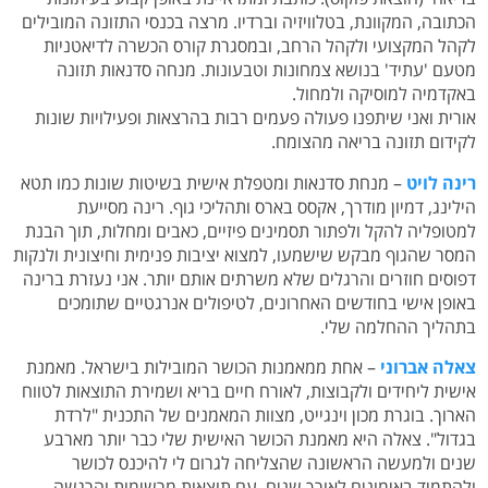
הכתובה, המקוונת, בטלוויזיה וברדיו. מרצה בכנסי התזונה המובילים
לקהל המקצועי ולקהל הרחב, ובמסגרת קורס הכשרה לדיאטניות
מטעם 'עתיד' בנושא צמחונות וטבעונות. מנחה סדנאות תזונה
באקדמיה למוסיקה ולמחול.
אורית ואני שיתפנו פעולה פעמים רבות בהרצאות ופעילויות שונות
לקידום תזונה בריאה מהצומח.
רינה לויט
– מנחת סדנאות ומטפלת אישית בשיטות שונות כמו תטא
הילינג, דמיון מודרך, אקסס בארס ותהליכי גוף. רינה מסייעת
למטופליה להקל ולפתור תסמינים פיזיים, כאבים ומחלות, תוך הבנת
המסר שהגוף מבקש שישמעו, למצוא יציבות פנימית וחיצונית ולנקות
דפוסים חוזרים והרגלים שלא משרתים אותם יותר. אני נעזרת ברינה
באופן אישי בחודשים האחרונים, לטיפולים אנרגטיים שתומכים
בתהליך ההחלמה שלי.
צאלה אברוני
– אחת ממאמנות הכושר המובילות בישראל. מאמנת
אישית ליחידים ולקבוצות, לאורח חיים בריא ושמירת התוצאות לטווח
הארוך. בוגרת מכון וינגייט, מצוות המאמנים של התכנית "לרדת
בגדול". צאלה היא מאמנת הכושר האישית שלי כבר יותר מארבע
שנים ולמעשה הראשונה שהצליחה לגרום לי להיכנס לכושר
ולהתמיד באימונים לאורך שנים, עם תוצאות מרשימות והרגשה