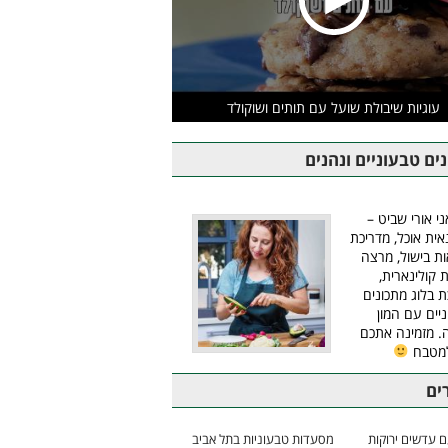
עוגיות שיבולת שועל עם תותים ושוקולד
ים טבעוניים ונהנים
ני אורי שביט –
אית אוכל, מדריכת
ת בישול, מרצה
ת קולינארית,
ת בלוג מתכונים
יים עם המון
 מזמינה אתכם
למטבח
ים
 עדשים ירוקות
מסעדות טבעוניות בתל אביב