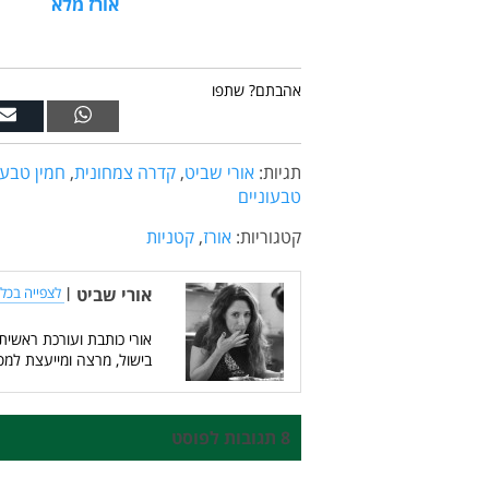
אורז מלא
אהבתם? שתפו
תגיות:
אורי שביט
,
קדרה צמחונית
,
חמין טבעו
טבעוניים
קטגוריות:
אורז
,
קטניות
אורי שביט
|
לצפייה בכל 
אורי כותבת ועורכת ראשית
בישול, מרצה ומייעצת למס
8 תגובות לפוסט