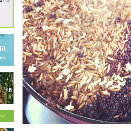
אני מא
אחר