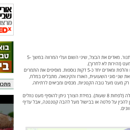
+ מחממים שמן זית בסיר כבד שמתאים גם לתנור. מאדים את הבצל, שיני השום ועלי המרווה במשך 5-
+ מוסיפים את פרוסות תפוחי האדמה, הגזרים והלפת ומאדים יחד כ-5 דקות נוספות. מוסיפים את התמרים
 שני סוגי השעועית, האורז והקינואה. מתבלים במלח,
רק מעט מעל גובה הקטניות. מכסים ומביאים לרתיחה.
מתכוני
+ מכניסים את הסיר מכוסה לתנור למשך הלילה (לפחות 8 שעות). במידת הצורך ניתן להוסיף מעט נוזלים
תן להכין על פלטה או בבישול מעל להבה קטנטנה, אבל עדיף
ונים.