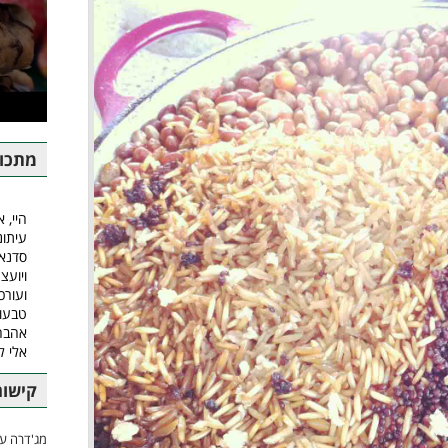
מתכונ
היי, א
עיתונ
סדנאו
ויועצ
ועורכ
טבעונ
אהבה.
אלי 
קישור
מג'דרה עם