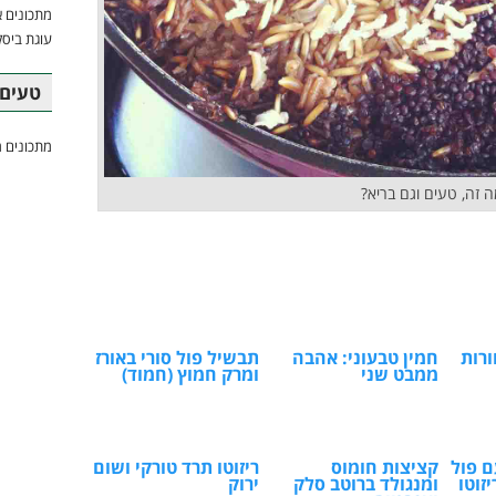
מתכונים א
עוגת ביסק
טעים 
מתכונים מ
מה זה, טעים וגם בריא?
רות
חמין טבעוני: אהבה
תבשיל פול סורי באורז
ממבט שני
ומרק חמוץ (חמוד)
 פול
קציצות חומוס
ריזוטו תרד טורקי ושום
יזוטו
ומנגולד ברוטב סלק
ירוק