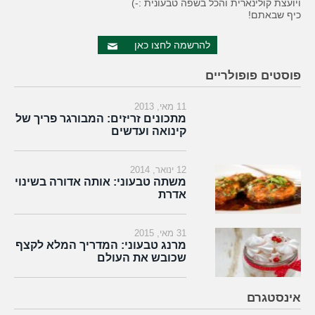
ויועצת קולינארית והכל בשפה טבעונית :-)
כיף שבאתם!
להרשמה לחצו כאן
פוסטים פופולריים
11 מאי, 2013
מתכונים זריזים: המבורגר פריך של
קינואה ועדשים
12 ינואר, 2014
משתה טבעוני: אותה אדורה בשינוי
אדרת
31 מאי, 2015
מרנג טבעוני: המדריך המלא לקצף
שכובש את העולם
אינסטגרם