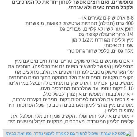
ומופשרים. ואם רוצים אפשר לטחון יחד את כל המרכיבים
ולקבל ממרח טעים ולא שגרתי.
6-8 ארטישוקים צעירים או –
400 גרם (חבילה) תחתיות ארטישוק קפואות, מופשרות
חופן אגוזי קשיו לא קלויים, שבורים גס
1/4 צרור ארוגולה קצוצה גס
מיץ וקליפה מגורדת מ 1/2 לימון
שמן זית איכותי
מלח גס ים, פלפל שחור גרוס טרי
+ אם משתמשים בארטישוקים טריים: מרתיחים מים עם מיץ
מחצי לימון (אפשר להשאיר בפנים גם את הקליפה). חותכים את
עלי הארטישוק מסביב לפרח וחושפים את הלב. מחלצים את
הקוצים הקטנים ומניחים את הלב המנוקה בתוך המים הרותחים.
ממשיכים כך עם יתר הארטישוקים ומניחים להתבשל במי הלימון
5-10 דקות נוספו, עד שהלבבות מתרככים מעט.
+ את הלבבות המופשרים אין צורך לבשל כלל.
+ פורסים את הלבבות לפרוסות דקות, מניחים בקערת ערבוב,
מוסיפים מיץ מחצי לימון ומערבבים היטב כך שכל הפרוסות יהיו
עטופות בלימון.
+ מוסיפים את עלי הארוגולה, הקשיו, שמן זית, מלח ופלפל ואת
קליפת הלימון המגורדת. מערבבים, מתקנים תיבול ומגישים מיד.