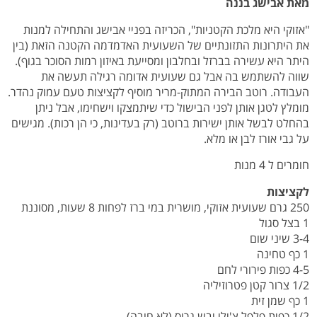
מאת אבישג בננה
"אזוקי היא מלכת הקטניות", הכריזה בפניי אבישג והתחילה למנות
את היתרונות התזונתיים של השעועית האדמדמה הקטנה הזאת (בין
היתר היא עשירה בברזל ובחלבון ומסייעת באיזון רמות הסוכר בגוף).
שווה להשתמש בה אבל גם שעועית אדומה רגילה תעשה את
העבודה. רוטב הבירה המתוק-מריר מוסיף לקציצות טעם עמוק נהדר.
מומלץ לטגן אותן לפני הבישול כדי שיתמצקו וישחימו, אבל ניתן
בהחלט לבשל אותן ישירות ברוטב (רק בעדינות, כי הן רכות). מגישים
על גבי אורז לבן או מלא.
חומרים ל 4 מנות
לקציצות
250 גרם שעועית אזוקי, מושרית במי ברז לפחות 8 שעות, מסוננת
1 בצל סגול
3-4 שיני שום
1 כף טחינה
4-5 כפות פירורי לחם
1/2 צרור קטן פטרוזיליה
1 כף שמן זית
1/2 כפית פלפל צ'ילי יבש גרוס (לא חובה)