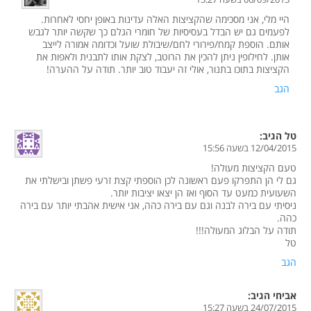
היי מלי, אני מסכימה שהקציצות האלה עדינות באופן יחסי לאחרות.
לפעמים גם יש הבדל בעסיסיות של חומרי הגלם כך שקשה יותר לגבש
אותם. הוספת קמח/פירורי לחם/שיבולת שועל וכדומה אמורה לייצב
אותן. לחילופין ניתן להכין את הרוטב, לצקת אותו לתבנית ולאפות את
הקציצות בתוכו בתנור, אולי זה יעבוד טוב יותר. תודה על ההערה!
הגב
טל
הגיב:
12/04/2015 בשעה 15:56
טעם הקציצות מעולה!
גם לי הן התפרקו פעם ראשונה לכן הוספתי קצת זרעי פשתן ובישלתי את
השעועית כמעט עד הסוף ואז הן יצאו יציבות יותר.
ניסיתי עם בירה לבנה וגם עם בירה כהה, אני אישית אהבתי יותר עם בירה
כהה.
תודה על הבלוג המעולה!!!
טל
הגב
אביחי
הגיב:
24/07/2015 בשעה 15:27