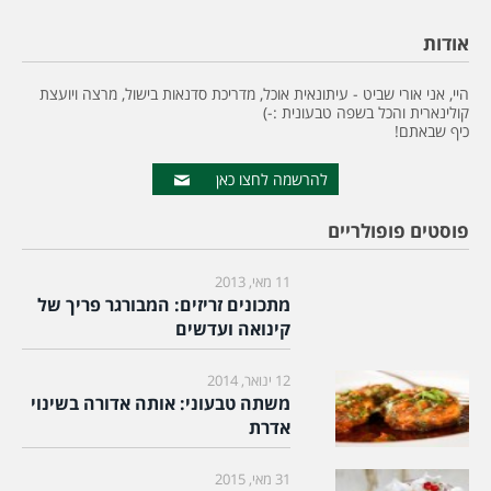
אודות
היי, אני אורי שביט - עיתונאית אוכל, מדריכת סדנאות בישול, מרצה ויועצת
קולינארית והכל בשפה טבעונית :-)
כיף שבאתם!
להרשמה לחצו כאן
פוסטים פופולריים
11 מאי, 2013
מתכונים זריזים: המבורגר פריך של
קינואה ועדשים
12 ינואר, 2014
משתה טבעוני: אותה אדורה בשינוי
אדרת
31 מאי, 2015