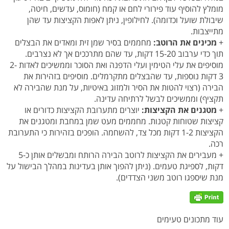
מומלץ להוסיף עוד פירורי לחם או קמח (חומוס, עדשים, חיטה,
שיבולת שועל וכדומה). לחילופין, ניתן לאפות הקציצות עד שהן
מתייצבות.
+
מכינים את הרוטב:
מחממים בסיר שמן זית ומאדים את הבצלים
תוך כדי ערבוב 15-20 דקות, עד שהם מתרככים אך לא נצרבים.
מוסיפים את עלי הטימין ועלי הדפנה ואת הסוכר וממשיכים לאדות 2-
3 דקות נוספות, עד שהבצלים מתקרמלים. מוסיפים בזהירות את
הבירה (רצוי להטות את הסיר ולמזוג באיטיות, על מנת שהבירה לא
תקציף) וממשיכים לבשל לרתיחה עדינה.
+
מטגנים את הקציצות:
יוצרים מתערובת הקציצות כדורים או
קציצות שטוחות קטנות. מחממים מעט שמן במחבת ומטגנים את
הקציצות 1-2 דקות מכל צד, להשחמה. הופכים בזהירות כי התערובת
רכה.
+ מעבירים את הקציצות לרוטב הבירה הרותח ומבשלים אותן כ-5
דקות, לספיגת טעמים. (ניתן להפוך אותן בעדינות במהלך הבישול על
מנת שיספגו רוטב משני הצדדים).
עוד מתכונים טעימים