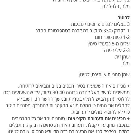
מלח, פלפל לבן
לרוטב
3 בצלים לבנים פרוסים לטבעות
1 בקבוק (330 מ"ל) בירה לבנה בטמפרטורת החדר
1-2 כפות סוכר חום
עלים מ-5 גבעולי טימין
2-3 עלי דפנה
שמן זית
מלח
שמן חמניות או תירס, לטיגון
+ מניחים את השעועית בסיר, מכסים במים ומביאים לרתיחה.
ממשיכים לבשל מעל להבה גבוהה 30-40 דקות, עד שהשעועית רכה
לחלוטין (זמן הבישול תלוי בטריות ובמשך ההשריה). חשוב לא
להמליח את המים כי המלח מונע מהקטניות להתרכך. מסננים היטב
כדי לא להוסיף נוזלים לתערובת.
+
מכינים את תערובת הקציצות:
טוחנים יחד את כל המרכיבים
במעבד מזון, עד לקבלת תערובת אחידה, סמיכה ודביקה. מתבלים
במלח ובפלפל לבן. אם התערובת רכה מדי ולא מספיק יציבה לטיגון