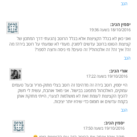
הגב
יסמין
הגיב:
18/10/2016 בשעה 19:36
ואני כאן לא בגלל הקציצות אלא בגלל הרוטב (הגעתי דרך המתכון של
קציצות הטופו ברוטב עדשים לימוני). מעודי לא שמעתי על רוטב בירה! מה
זה? איך זה? זה אלכוהולי? זה טעים? מי ניסה ורוצה לספר?
הגב
אורי
הגיב:
19/10/2016 בשעה 17:22
היי יסמין, רוטב בירה זה מדהים! זה רוטב בצלי מתוק-מריר ובעל טעמים
עמוקים, האלכוהול מתפוגג בבישול. אני מאד אוהבת, עשית לי חשק
להכין! הקציצות לעומת זאת לא מושלמות לצערי, הייתי מחזקת אותן
בקמח עדשים או חומוס כדי שיהיו יותר יציבות.
הגב
יסמין
הגיב:
19/10/2016 בשעה 17:50
תודה אורי! אנסה את הרוטב הזה עם הקציצות טופו