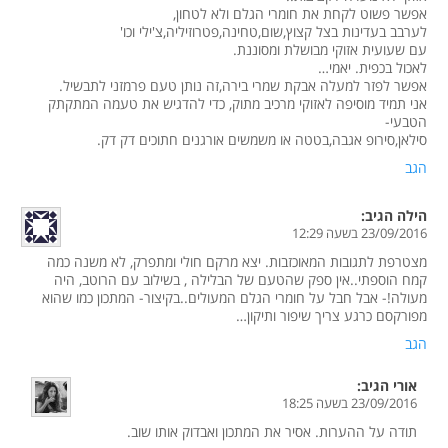
אפשר פשוט לקחת את חומרי הגלם ולא לטחון,
לערבב בעדינות בצל קצוץ,שום,טחינה,פטרוזיליה,צ'ילי וכו'
עם שעועית אזוקי מבושלת ומסוננת.
לאכול בכפית. יאמי…
אפשר לפזר למעלה אבקת שמרי בירה,זה נותן טעם פרמזני לתבשיל.
אני תמיד מוסיפה לאזוקי מרכיב מתוק, כדי להדגיש את טעמה המתקתק
הטבעי-
סילאן,סירופ אגבה,בטטה או משמשים אורגנים חתוכים דק דק.
הגב
הילה
הגיב:
23/09/2016 בשעה 12:29
מצטרפת לתגובות המאוכזבות. יצא מרקם חולי ומתפרק, לא משנה כמה
קמח הוספתי..אין ספק שהטעם של הבלילה , בשילוב עם הרוטב, היה
מעולה!- אבל חבל על חומרי הגלם המעולים..בקיצור- המתכון כמו שהוא
מפורקסם כרגע צריך שיפור ותיקון…
הגב
אורי
הגיב:
23/09/2016 בשעה 18:25
תודה על ההערות. אסיר את המתכון ואבדוק אותו שוב.