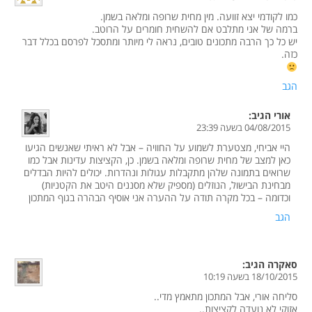
כמו לקודמי יצא זוועה. מין מחית שרופה ומלאה בשמן.
ברמה של אני מתלבט אם להשחית חומרים על הרוטב.
יש כל כך הרבה מתכונים טובים, נראה לי מיותר ומתסכל לפרסם בכלל דבר
כזה.
הגב
אורי
הגיב:
04/08/2015 בשעה 23:39
היי אביחי, מצטערת לשמוע על החוויה – אבל לא ראיתי שאנשים הגיעו
כאן למצב של מחית שרופה ומלאה בשמן. כן, הקציצות עדינות אבל כמו
שרואים בתמונה שלהן מתקבלות עגולות ונהדרות. יכולים להיות הבדלים
מבחינת הבישול, הנוזלים (מספיק שלא מסננים היטב את הקטניות)
וכדומה – בכל מקרה תודה על ההערה אני אוסיף הבהרה בגוף המתכון
הגב
סאקרה
הגיב:
18/10/2015 בשעה 10:19
סליחה אורי, אבל המתכון מתאמץ מדי..
אזוקי לא נועדה לקציצות..