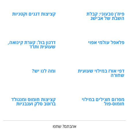
פיוז'ן טבעוני: קבלת
קציצות דגנים וקטניות
השבת של אבישג
פלאפל עולמי אפוי
דרגון בול: קערת קינואה,
שעועית ותרד
דפי אורז במילוי שעועית
ומה לנו יש?
שחורה
מפרום חצילים במילוי
קציצות חומוס ומנגולד
חומוס-פול
ברוטב סלק ועגבניות
אהבתם? שתפו