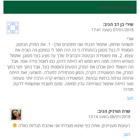
2 תגובות לפוסט
שירי בן דב
הגיב:
07/01/2018 בשעה 17:41
אורי
תשמעי שיחוק- אתמול הכנתי שני מתכונים שלך- 1. את המרק הכתום,
הוספתי לו בצל מטוגן בהתחלה כי זה היה חסר לי במתכון וזה הוכיח את
עצמו. 2. את פשטידת הבטטה והכרובית שלך על מצע בצל מטוגן. אתמול
כשהיא הייתה חמה היא ממש לא הייתה להיט, כמו לאכול פירה אפוי. אבל
מה השוס? היום אכלנו את המרק הטעים והוספתי בצד, אבל בתוך חצי בתוך
המרק, את הפשטידה הקרה, והמון פטרוזיליה למעלה. תשמעי, זאת הייתה
ארוחת גורמה ברמות גבוהות. הפשטידה כשהיא קרה הרבה יותר טעימה
מאר הייתה אתמול כשהייתה עדין חמימה. סתם חשבתי שתשמחי לדעת.
תודה!
הגב
שרה הורניק
הגיב:
08/01/2018 בשעה 13:14
רעיונות מעניינים, ואיזה כיף שיצא מוצלח! אני אוהבת תגליות כאלה
הגב