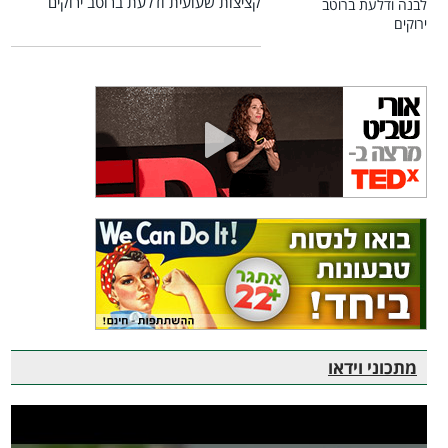
קציצות שעועית ודלעת ברוטב ירוקים
מתכוני וידאו