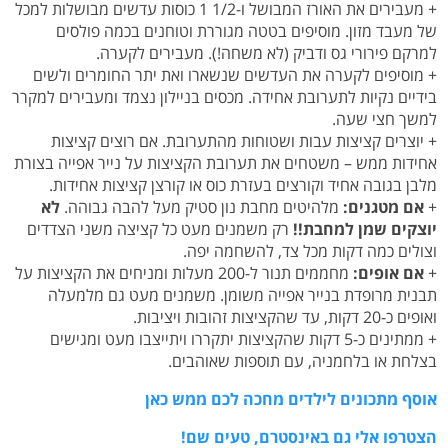
+ מעבירים את האורז המבושל ו-1/2 1 כוסות עדשים מבושלות למכל
של מעבד מזון. מוסיפים בטטה מגוררת וטוחנים בכמה פולסים
למרקם פירורי גס ודביק (לא משחה!). מעבירים לקערה.
+ מוסיפים לקערה את העדשים שנשארו ואת יתר החומרים ולשים
בידיים נקיות לתערובת אחידה. מכסים בניילון נצמד ומעבירים למקרר
למשך חצי שעה.
+ יוצרים קציצות עבות ושטוחות מהתערובת. אם רוצים קציצות
אחידות ממש – משטחים את תערובת הקציצות על נייר אפייה בצורת
מלבן בגובה אחיד וקורצים בעזרת כוס או קורצן קציצות אחידות.
+
אם מטגנים:
מלהיטים מחבת נון סטיק מעל להבה גבוהה.
לא
יוצקים שמן למחבת!!
רק משמנים מעט כל קציצה משני הצדדים
וצולים כמה דקות מכל צד, להשחמה יפה.
+
אם אופים:
מחממים תנור ל-200 מעלות ומניחים את הקציצות על
תבנית מרופדת בנייר אפייה משומן. משמנים מעט גם מלמעלה
ואופים כ-20 דקות, עד שהקציצות זהובות ויציבות.
+ ממתינים כ-5 דקות שהקציצות יתקררו ויתייצבו מעט ומגישים
בצלחת או בלחמניה, עם תוספות שאוהבים.
אוסף מתכונים לילדים מחכה לכם ממש כאן
הצטרפו אלי גם באינסטרם, טעים שם!