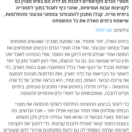
חומרי הגלם הקלאסיים להכנת מג'דרה הם בסיס מצוין גם
לקציצות עבות ועסיסיות, שהכי כיף לאכול בתוך לחמנייה
ביתית טריה. קבלו מתכון להמבורגר צמחוני טבעוני מהחלומות,
שישמח בימים האלה את כל המשפחה
צילומים:
חגי לפלר
בימים האלה, יותר מתמיד, אני שומעת מסביבי שאנשים מחפשים
אוכל צמחוני וטבעוני. אולי אלה חומרי הגלם היבשים שממלאים את
המזווה אחרי שכולם סיימו לרוקן את הסופר, אולי הכמיהה לאוכל יותר
מזין ובריא שעושה טוב גם על הנשמה, אולי רצון לאכול מזון קל יותר
שפחות מכביד על הגוף ואולי בכלל המחשבה שגם בטווח הארוך, כדי
לשמור על הבריאות ועל כדור הארץ, זאת הזדמנות מצוינת לצמצם
את צריכת הבשר. האמת, כמו תמיד, היא כנראה שילוב של כל אלה
והתוצאה – עלייה תלולה בחיפוש אחרי מתכונים טעימים, ביתיים
וקלים להכנה, שמתבססים על חומרי גלם איכותיים מהצומח.
כדי לעזור בביצוע המשימה החלטתי לשלוף מהמזווה את מוצרי
הבסיס שמלווים אותי תמיד ועכשיו אפילו יותר – אורז ועדשים. מה
שנחמד באורז מבושל זה שהוא מאד עמילני ודביק ולכן משמש
בעצמו כחומר קושר מוצלח להכנת קציצות. כדי להפוך את הקציצה
לארוחה שלמה הוספתי לה גם ירקות מתקתקים ופירורי לחם שעוזרים