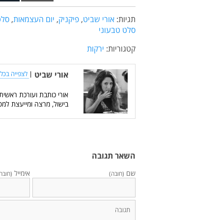
תגיות:
אורי שביט
,
פיקניק
,
יום העצמאות
,
סלט
סלט טבעוני
קטגוריות:
ירקות
אורי שביט
|
לצפייה בכל 
אורי כותבת ועורכת ראשית
בישול, מרצה ומייעצת למס
השאר תגובה
שם
אימייל
(חובה)
(חובה