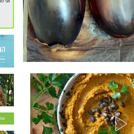
אני מא
אחר