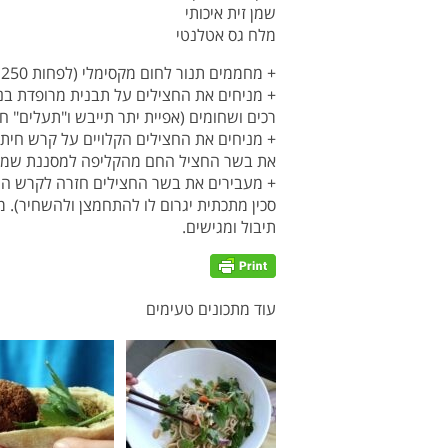
שמן זית איכותי
מלח גס אטלנטי
+ מחממים תנור לחום מקסימלי (לפחות 250 מעלות).
רכים ושחומים (אפיית יתר תייבש ו"תעלים" ח
+ מניחים את החצילים הקלויים על קרש חיתו
את בשר החציל החם מהקליפה למסננת שמונחת מע
+ מעבירים את בשר החצילים חזרה לקרש החי
סכין מתכתית יגרום לו להתחמצן ולהשחיר).
תיבול ומגישים.
עוד מתכונים טעימים