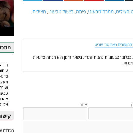
 חצילים
,
ממרח טבעוני
,
פיתה
,
בישול טבעוני
,
חצילים
,
המאמרים מאת אורי שביט
מתכונ
 בבלוג "טבעוניות נהנות יותר". בשאר הזמן היא מנחה סדנאות
עדות.
היי, א
עיתונ
סדנאו
ויועצ
ועורכ
טבעונ
אהבה.
אלי 
אתר
)
קישור
מג'דרה עם