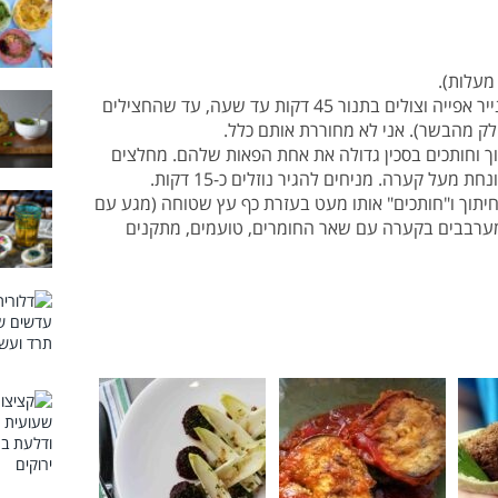
+ מניחים את החצילים על תבנית מרופדת בנייר אפייה וצולים בתנור 45 דקות עד שעה, עד שהחצילים
לק מהבשר). אני לא מחוררת אותם כלל.
ך וחותכים בסכין גדולה את אחת הפאות שלהם. מחלצים
ל קערה. מניחים להגיר נוזלים כ-15 דקות.
תוך ו"חותכים" אותו מעט בעזרת כף עץ שטוחה (מגע עם
 מערבבים בקערה עם שאר החומרים, טועמים, מתקנים