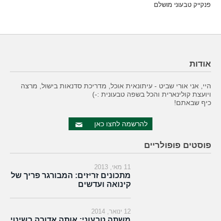
פנקייק טבעוני מושלם
אודות
היי, אני אורי שביט - עיתונאית אוכל, מדריכת סדנאות בישול, מרצה
ויועצת קולינארית והכל בשפה טבעונית :-)
כיף שבאתם!
להרשמה לחצו כאן
פוסטים פופולריים
11 מאי, 2013
מתכונים זריזים: המבורגר פריך של
קינואה ועדשים
12 ינואר, 2014
משתה טבעוני: אותה אדורה בשינוי