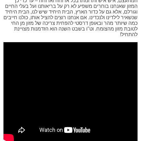
המתעצם, איש איש ותרומתו בכל ארוחה וארוחה – עד כדי כך
המזון שאנחנו בוחרים משפיע לא רק על בריאותנו ועל בעלי החיים
וגורלם, אלא גם על כדור הארץ, הבית היחיד שיש לנו, הבית היחיד
שנשאיר לילדינו ולנכדינו. אם אנחנו רוצים להציל אותו, כולנו חייבים
כמה שיותר מהר ובאופן דרסטי להפחית צריכה של מזון מן החי
לטובת מזון מהצומח. וט"ו בשבט השנה הוא הזדמנות מצויינת
להתחיל!