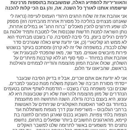
והאווריריות להפתיע האלה, שמשובצות בתוספות מרנינות
שישמחו אותנו לאורך כל השנה. אה, והן גם הכי קלות להכנה
אני אוהבת את זה שלוח החגים היהודי העמוס לעייפה (נראה לי
שאנחנו מנצחים בהליכה כל מסורת אחרת מהבחינה הזו) מספק
לנו שפע תירוצים להכין מאכלים "ברוח החג" או במילים אחרות,
נותן השראה למנות חדשות שנכנסות אלי למטבח ותמיד זולגות גם
לימים רגילים ביומן, בלי סיבה למסיבה. ט"ו בשבט מבחינתי הוא
לא ממש חג קולינארי (כן, אני יודעת שיש כאלה שעורכים סדר
שלם לכבודו, במשפחה שלי זה לא קרה) ומסתכם בעיקר בנשנוש
פירות מיובשים ואגוזים. מצד שני, מאז שהפכתי לטבעונית אני
אוהבת אותו במיוחד – סוף סוף חג ללא קורבנות מיותרים על
השולחן, שכולו אהבת המזון מהצומח והודייה לצמחים והאילנות
בראשם, שהביאונו עד הלום.
אני לא יודעת אם אתם זוכרים, אבל זו בדיוק הסיבה שבעבר
ייסדתי מסורת חביבה של הענקת משלוח מנות טבעוני למכרים,
שכנים ובני משפחה בט"ו בשבט – הזדמנות לשתף אותם בטעמים
הנהדרים של מזון מהצומח ולהראות שלא רק שטבעונות היא לא
עונש, היא בעצם ברכה גדולה. השנה התחושה הזו מתעצמת
במיוחד גם לאור האסונות האקולוגיים שניחתים על האנושות
ברחבי הגלובוס – משריפות ענק דרך מגפות משתוללות ועד
הצפות בלתי צפויות. השבוע בכנס שארגן הפורום לתזונה בת
קיימא, מהארגונים החשובים ביותר שפועלים בתחום, נחשפו
נתונים חד משמעיים באשר לתרומה שלנו למשבר האקלים