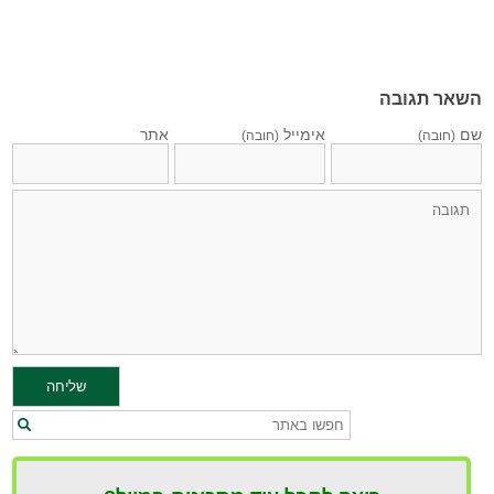
השאר תגובה
שם
אימייל
אתר
(חובה)
(חובה)