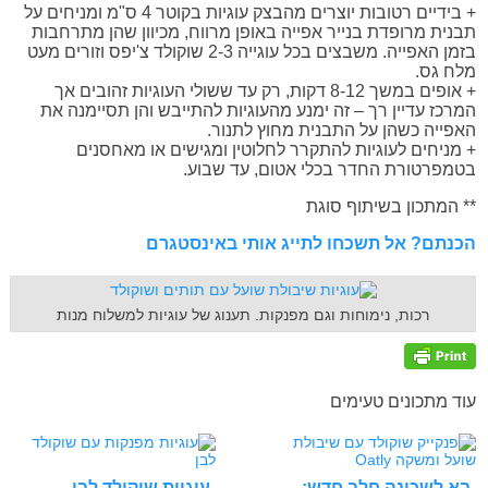
+ בידיים רטובות יוצרים מהבצק עוגיות בקוטר 4 ס"מ ומניחים על
תבנית מרופדת בנייר אפייה באופן מרווח, מכיוון שהן מתרחבות
בזמן האפייה. משבצים בכל עוגייה 2-3 שוקולד צ'יפס וזורים מעט
מלח גס.
+ אופים במשך 8-12 דקות, רק עד ששולי העוגיות זהובים אך
המרכז עדיין רך – זה ימנע מהעוגיות להתייבש והן תסיימנה את
האפייה כשהן על התבנית מחוץ לתנור.
+ מניחים לעוגיות להתקרר לחלוטין ומגישים או מאחסנים
בטמפרטורת החדר בכלי אטום, עד שבוע.
** המתכון בשיתוף סוגת
הכנתם? אל תשכחו לתייג אותי באינסטגרם
רכות, נימוחות וגם מפנקות. תענוג של עוגיות למשלוח מנות
עוד מתכונים טעימים
בא לשכונה חלב חדש:
עוגיות שוקולד לבן,