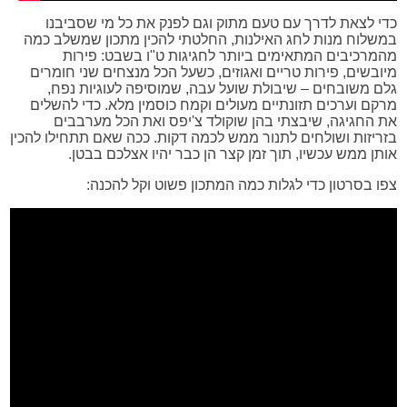
כדי לצאת לדרך עם טעם מתוק וגם לפנק את כל מי שסביבנו
במשלוח מנות לחג האילנות, החלטתי להכין מתכון שמשלב כמה
מהמרכיבים המתאימים ביותר לחגיגות ט"ו בשבט: פירות
מיובשים, פירות טריים ואגוזים, כשעל הכל מנצחים שני חומרים
גלם משובחים – שיבולת שועל עבה, שמוסיפה לעוגיות נפח,
מרקם וערכים תזונתיים מעולים וקמח כוסמין מלא. כדי להשלים
את החגיגה, שיבצתי בהן שוקולד צ'יפס ואת הכל מערבבים
בזריזות ושולחים לתנור ממש לכמה דקות. ככה שאם תתחילו להכין
אותן ממש עכשיו, תוך זמן קצר הן כבר יהיו אצלכם בבטן.
צפו בסרטון כדי לגלות כמה המתכון פשוט וקל להכנה: