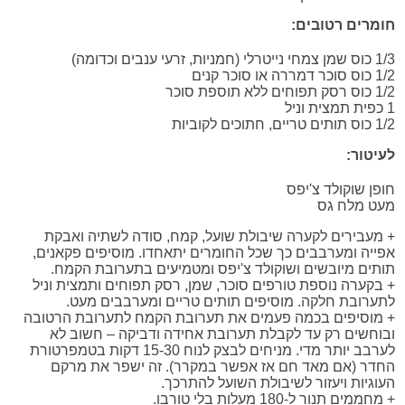
חומרים רטובים:
1/3 כוס שמן צמחי נייטרלי (חמניות, זרעי ענבים וכדומה)
1/2 כוס סוכר דמררה או סוכר קנים
1/2 כוס רסק תפוחים ללא תוספת סוכר
1 כפית תמצית וניל
1/2 כוס תותים טריים, חתוכים לקוביות
לעיטור:
חופן שוקולד צ'יפס
מעט מלח גס
+ מעבירים לקערה שיבולת שועל, קמח, סודה לשתיה ואבקת
אפייה ומערבבים כך שכל החומרים יתאחדו. מוסיפים פקאנים,
תותים מיובשים ושוקולד צ'יפס ומטמיעים בתערובת הקמח.
+ בקערה נוספת טורפים סוכר, שמן, רסק תפוחים ותמצית וניל
לתערובת חלקה. מוסיפים תותים טריים ומערבבים מעט.
+ מוסיפים בכמה פעמים את תערובת הקמח לתערובת הרטובה
ובוחשים רק עד לקבלת תערובת אחידה ודביקה – חשוב לא
לערבב יותר מדי. מניחים לבצק לנוח 15-30 דקות בטמפרטורת
החדר (אם מאד חם אז אפשר במקרר). זה ישפר את מרקם
העוגיות ויעזור לשיבולת השועל להתרכך.
+ מחממים תנור ל-180 מעלות בלי טורבו.