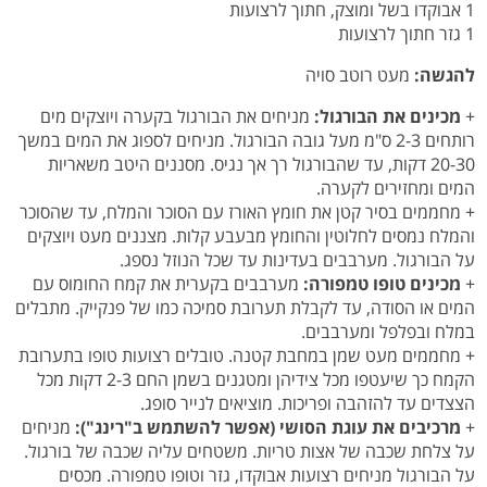
1 אבוקדו בשל ומוצק, חתוך לרצועות
1 גזר חתוך לרצועות
להגשה:
מעט
רוטב סויה
+
מכינים את הבורגול:
מניחים את הבורגול בקערה ויוצקים מים
רותחים 2-3 ס"מ מעל גובה הבורגול. מניחים לספוג את המים במשך
20-30 דקות, עד שהבורגול רך אך נגיס. מסננים היטב משאריות
המים ומחזירים לקערה.
+ מחממים בסיר קטן את חומץ האורז עם הסוכר והמלח, עד שהסוכר
והמלח נמסים לחלוטין והחומץ מבעבע קלות. מצננים מעט ויוצקים
על הבורגול. מערבבים בעדינות עד שכל הנוזל נספג.
+
מכינים טופו טמפורה:
מערבבים בקערית את קמח החומוס עם
המים או הסודה, עד לקבלת תערובת סמיכה כמו של פנקייק. מתבלים
במלח ובפלפל ומערבבים.
+ מחממים מעט שמן במחבת קטנה. טובלים רצועות טופו בתערובת
הקמח כך שיעטפו מכל צידיהן ומטגנים בשמן החם 2-3 דקות מכל
הצצדים עד להזהבה ופריכות. מוציאים לנייר סופג.
+
מרכיבים את עוגת הסושי (אפשר להשתמש ב"רינג"):
מניחים
על צלחת שכבה של אצות טריות. משטחים עליה שכבה של בורגול.
על הבורגול מניחים רצועות אבוקדו, גזר וטופו טמפורה. מכסים