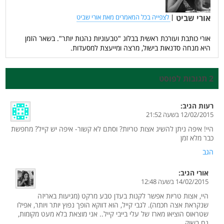
אורי שביט
|
לצפייה בכל המאמרים מאת אורי שביט
אורי כותבת ועורכת ראשית בבלוג "טבעוניות נהנות יותר". בשאר הזמן
היא מנחה סדנאות בישול, מרצה ומייעצת למסעדות.
2 תגובות לפוסט
רעות
הגיב:
12/02/2015 בשעה 21:52
היי! איפה ניתן להשיג אצות טריות? וסתם לא קשור- איפה יש קייל? מחפשת
כבר מלא זמן
הגב
אורי
הגיב:
14/02/2015 בשעה 12:48
היי, אצות טריות אפשר לקנות בעדן טבע מרקט (מגיעות באריזה
שנקראת אצה חכמה). לגבי קייל, הוא דווקא הופך נפוץ יותר ויותר, אפילו
שטראוס הוציאו מארז של עלי בייבי קייל.. אני מוצאת בלא מעט מקומות,
גם בשוק.