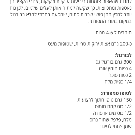
למרות שהאצות צומחות ביריעות ענקיות ודקיקות, אחרי הקציר הן
נאספות ומתכווצות, כך שקשה למתוח אותן לעלים שלמים. לכן נוח
יותר להכין מהן סושי שכבות פתוח, שהפעם בחרתי למלא בבורגול
במקום באורז המסורתי.
חומרים ל 4-6 מנות
כ-200 גרם אצות ירוקות טריות, שטופות מעט
לבורגול:
300 גרם בורגול גס
4 כפות חומץ אורז
2 כפות סוכר
1/4 כפית מלח
לטופו טמפורה:
150 גרם טופו חתוך לרצועות
1/2 כוס קמח חומוס
1/2 כוס מים או סודה
מלח, פלפל שחור גרוס
שמן צמחי לטיגון