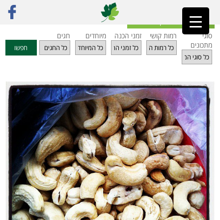
ראשי
»
מתכונים
»
ממרחים ועוד
»
גבינת קשיו ביתית
חזרה לאינדקס מתכונים
סוגי
רמות קושי
זמני הכנה
מיוחדים
חגים
מתכונים
חפשו