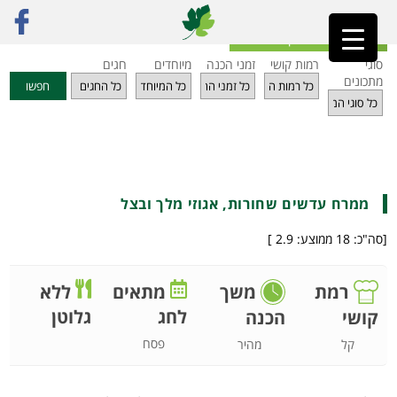
ראשי
»
מתכונים
»
ממרחים ועוד
»
ממרח עדשים שחורות, אגוזי מלך ובצל
חזרה לאינדקס מתכונים
סוגי
רמות קושי
זמני הכנה
מיוחדים
חגים
מתכונים
חפשו
ממרח עדשים שחורות, אגוזי מלך ובצל
[סה"כ:
18
ממוצע:
2.9
]
רמת
משך
מתאים
ללא
לחג
גלוטן
קושי
הכנה
פסח
קל
מהיר