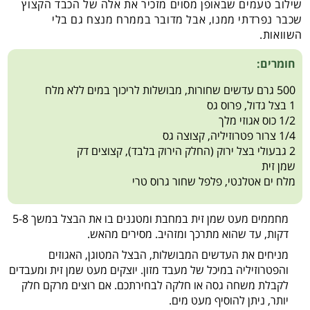
שילוב טעמים שבאופן מסוים מזכיר את אלה של הכבד הקצוץ
שכבר נפרדתי ממנו, אבל מדובר בממרח מנצח גם בלי
השוואות.
חומרים:
500 גרם עדשים שחורות, מבושלות לריכוך במים ללא מלח
1 בצל גדול, פרוס גס
1/2 כוס אגוזי מלך
1/4 צרור פטרוזיליה, קצוצה גס
2 גבעולי בצל ירוק (החלק הירוק בלבד), קצוצים דק
שמן זית
מלח ים אטלנטי, פלפל שחור גרוס טרי
מחממים מעט שמן זית במחבת ומטגנים בו את הבצל במשך 5-8
דקות, עד שהוא מתרכך ומזהיב. מסירים מהאש.
מניחים את העדשים המבושלות, הבצל המטוגן, האגוזים
והפטרוזיליה במיכל של מעבד מזון. יוצקים מעט שמן זית ומעבדים
לקבלת משחה גסה או חלקה לבחירתכם. אם רוצים מרקם חלק
יותר, ניתן להוסיף מעט מים.